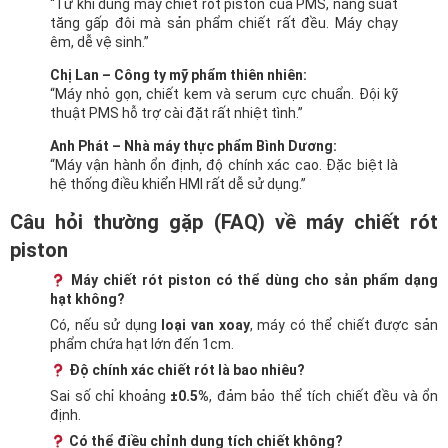
“Từ khi dùng máy chiết rót piston của PMS, năng suất
tăng gấp đôi mà sản phẩm chiết rất đều. Máy chạy
êm, dễ vệ sinh.”
Chị Lan – Công ty mỹ phẩm thiên nhiên:
“Máy nhỏ gọn, chiết kem và serum cực chuẩn. Đội kỹ
thuật PMS hỗ trợ cài đặt rất nhiệt tình.”
Anh Phát – Nhà máy thực phẩm Bình Dương:
“Máy vận hành ổn định, độ chính xác cao. Đặc biệt là
hệ thống điều khiển HMI rất dễ sử dụng.”
Câu hỏi thường gặp (FAQ) về máy chiết rót
piston
Máy chiết rót piston có thể dùng cho sản phẩm dạng
hạt không?
Có, nếu sử dụng
loại van xoay
, máy có thể chiết được sản
phẩm chứa hạt lớn đến 1cm.
Độ chính xác chiết rót là bao nhiêu?
Sai số chỉ khoảng
±0.5%
, đảm bảo thể tích chiết đều và ổn
định.
Có thể điều chỉnh dung tích chiết không?