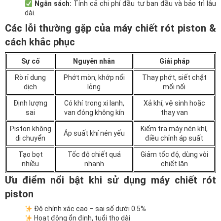
Ngân sách:
Tính cả chi phí đầu tư ban đầu và bảo trì lâu
dài.
Các lỗi thường gặp của máy chiết rót piston &
cách khắc phục
Sự cố
Nguyên nhân
Giải pháp
Rò rỉ dung
Phớt mòn, khớp nối
Thay phớt, siết chặt
dịch
lỏng
mối nối
Định lượng
Có khí trong xi lanh,
Xả khí, vệ sinh hoặc
sai
van đóng không kín
thay van
Piston không
Kiểm tra máy nén khí,
Áp suất khí nén yếu
di chuyển
điều chỉnh áp suất
Tạo bọt
Tốc độ chiết quá
Giảm tốc độ, dùng vòi
nhiều
nhanh
chiết lặn
Ưu điểm nổi bật khi sử dụng máy chiết rót
piston
Độ chính xác cao – sai số dưới 0.5%
Hoạt động ổn định, tuổi thọ dài