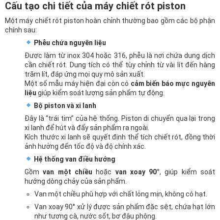
Cấu tạo chi tiết của máy chiết rót piston
Một máy chiết rót piston hoàn chỉnh thường bao gồm các bộ phận
chính sau:
Phễu chứa nguyên liệu
Được làm từ inox 304 hoặc 316, phễu là nơi chứa dung dịch
cần chiết rót. Dung tích có thể tùy chỉnh từ vài lít đến hàng
trăm lít, đáp ứng mọi quy mô sản xuất.
Một số mẫu máy hiện đại còn có
cảm biến báo mực nguyên
liệu
giúp kiểm soát lượng sản phẩm tự động.
Bộ piston và xi lanh
Đây là “trái tim” của hệ thống. Piston di chuyển qua lại trong
xi lanh để hút và đẩy sản phẩm ra ngoài.
Kích thước xi lanh sẽ quyết định thể tích chiết rót, đồng thời
ảnh hưởng đến tốc độ và độ chính xác.
Hệ thống van điều hướng
Gồm
van một chiều
hoặc
van xoay 90°
, giúp kiểm soát
hướng dòng chảy của sản phẩm.
Van một chiều phù hợp với chất lỏng mịn, không có hạt.
Van xoay 90° xử lý được sản phẩm đặc sệt, chứa hạt lớn
như tương cà, nước sốt, bơ đậu phộng.