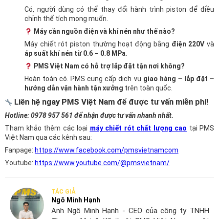
Có, người dùng có thể thay đổi hành trình piston để điều
chỉnh thể tích mong muốn.
Máy cần nguồn điện và khí nén như thế nào?
Máy chiết rót piston thường hoạt động bằng
điện 220V
và
áp suất khí nén từ 0.6 – 0.8 MPa
.
PMS Việt Nam có hỗ trợ lắp đặt tận nơi không?
Hoàn toàn có. PMS cung cấp dịch vụ
giao hàng – lắp đặt –
hướng dẫn vận hành tận xưởng
trên toàn quốc.
Liên hệ ngay PMS Việt Nam để được tư vấn miễn phí!
Hotline:
0978 957 561
để nhận được tư vấn nhanh nhất.
Tham khảo thêm các loại
máy chiết rót chất lượng cao
tại PMS
Việt Nam qua các kênh sau:
Fanpage:
https://www.facebook.com/pmsvietnamcom
Youtube:
https://www.youtube.com/@pmsvietnam/
TÁC GIẢ
Ngô Minh Hạnh
Anh Ngô Minh Hạnh - CEO của công ty TNHH