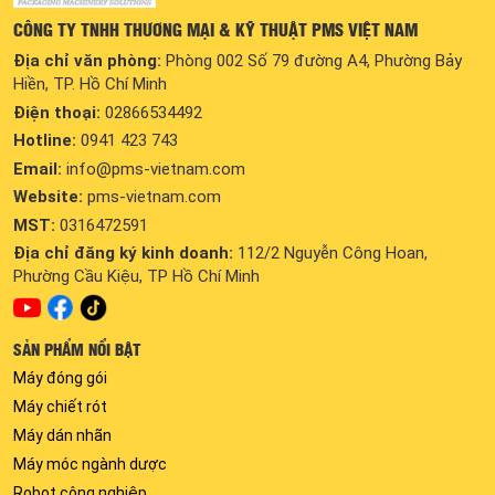
CÔNG TY TNHH THƯƠNG MẠI & KỸ THUẬT PMS VIỆT NAM
Địa chỉ văn phòng:
Phòng 002 Số 79 đường A4, Phường Bảy
Hiền, TP. Hồ Chí Minh
Điện thoại:
02866534492
Hotline:
0941 423 743
Email:
info@pms-vietnam.com
Website:
pms-vietnam.com
MST:
0316472591
Địa chỉ đăng ký kinh doanh:
112/2 Nguyễn Công Hoan,
Phường Cầu Kiệu, TP Hồ Chí Minh
SẢN PHẨM NỔI BẬT
Máy đóng gói
Máy chiết rót
Máy dán nhãn
Máy móc ngành dược
Robot công nghiệp