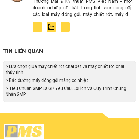
Thương Mại & Kỹ thuật PMS Việt Nam - một
doanh nghiệp nổi bật trong lĩnh vực cung cấp
các loại máy đóng gói, máy chiết rót, máy dán
nhãn và các máy hỗ trợ sản xuất công nghiệp tại
Việt Nam. Với kiến thức chuyên môn, kinh
nghiệm và tầm nhìn chiến lược sự dẫn dắt của
anh, công ty đã đạt được những bước tiến đáng
kể trong suốt 5 năm hoạt động.
TIN LIÊN QUAN
> Lựa chọn giữa máy chiết rót chai pet và máy chiết rót chai
thủy tinh
> Bảo dưỡng máy đóng gói màng co nhiệt
> Tiêu Chuẩn GMP Là Gì? Yêu Cầu, Lợi Ích Và Quy Trình Chứng
Nhận GMP