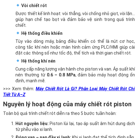
Vòi chiết rót
Được thiết kế linh hoạt: vòi thẳng, vòi chống nhỏ giọt, vòi lặn…
giúp hạn chế tạo bọt và đảm bảo vệ sinh trong quá trình
chiết.
Hệ thống điều khiển
Tùy vào dòng máy, bảng điều khiển có thể là nút cơ học,
công tắc khí nén hoặc màn hình cảm ứng PLC/HMI giúp cài
đặt các thông số như tốc độ, thể tích và thời gian chiết rót.
Hệ thống khí nén
Cung cấp năng lượng vận hành cho piston và van. Áp suất khí
nén thường từ
0.6 – 0.8 MPa
, đảm bảo máy hoạt động ổn
định, mạnh mẽ.
>>> Xem thêm:
Máy Chiết Rót Là Gì? Phân Loại Máy Chiết Rót Chi
Tiết Từ A–Z
Nguyên lý hoạt động của máy chiết rót piston
Toàn bộ quá trình chiết rót diễn ra theo 5 bước tuần hoàn:
Hút nguyên liệu:
Piston lùi lại, tạo áp suất âm hút dung dịch
từ phễu vào xi lanh.
Đóng van – nạp đầy xi lanh:
Khi xi lanh đạt thể tích định sẵn,