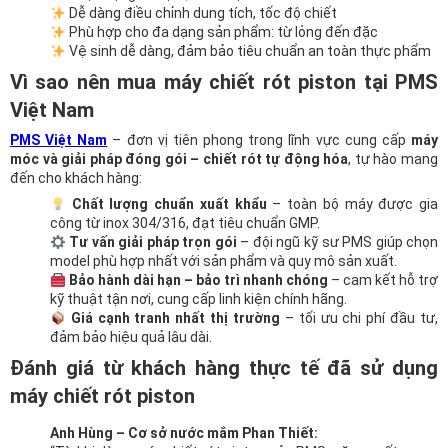
Dễ dàng điều chỉnh dung tích, tốc độ chiết
Phù hợp cho đa dạng sản phẩm: từ lỏng đến đặc
Vệ sinh dễ dàng, đảm bảo tiêu chuẩn an toàn thực phẩm
Vì sao nên mua
máy chiết rót piston tại PMS
Việt Nam
PMS Việt Nam
– đơn vị tiên phong trong lĩnh vực cung cấp
máy
móc và giải pháp đóng gói – chiết rót tự động hóa
, tự hào mang
đến cho khách hàng:
Chất lượng chuẩn xuất khẩu
– toàn bộ máy được gia
công từ inox 304/316, đạt tiêu chuẩn GMP.
Tư vấn giải pháp trọn gói
– đội ngũ kỹ sư PMS giúp chọn
model phù hợp nhất với sản phẩm và quy mô sản xuất.
Bảo hành dài hạn – bảo trì nhanh chóng
– cam kết hỗ trợ
kỹ thuật tận nơi, cung cấp linh kiện chính hãng.
Giá cạnh tranh nhất thị trường
– tối ưu chi phí đầu tư,
đảm bảo hiệu quả lâu dài.
Đánh giá từ khách hàng thực tế đã sử dụng
máy chiết rót piston
Anh Hùng – Cơ sở nước mắm Phan Thiết: