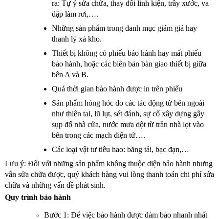
ra: Tự ý sửa chữa, thay đổi linh kiện, trầy xước, va 
đập làm rơi,….
Những sản phẩm trong danh mục giảm giá hay 
thanh lý xả kho.
Thiết bị không có phiếu bảo hành hay mất phiếu 
bảo hành, hoặc các biên bản bàn giao thiết bị giữa 
bên A và B.
Quá thời gian bảo hành được in trên phiếu
Sản phẩm hỏng hóc do các tác động từ bên ngoài 
như thiên tai, lũ lụt, sét đánh, sự cố xây dựng gây 
sụp đổ nhà cửa, nước mưa dột từ trần nhà lọt vào 
bên trong các mạch điện tử….
Các loại vật tư tiêu hao: băng tải, bạc đạn,…
Lưu ý: Đối với những sản phẩm không thuộc diện bảo hành nhưng 
vẫn sửa chữa được, quý khách hàng vui lòng thanh toán chi phí sửa 
chữa và những vấn đề phát sinh.
Quy trình bảo hành 
Bước 1: Để việc bảo hành được đảm bảo nhanh nhất 