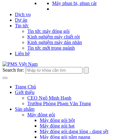
Máy phun bi, phun cát
Dịch vụ
Dự án
Tin tức
Tin tức máy đóng gói
Kinh nghiệm máy chiết rót
Kinh nghiệm máy dán nhãn
Tin tức mới trong ngành
Liên hệ
Search for:
Trang Chủ
Giới thiệu
CEO Ngô Minh Hạnh
Trưởng Phòng Phạm Văn Trung
Sản phẩm
Máy đóng gói
Máy đóng gói bột
Máy đóng gói hạt
Máy đóng gói dạng lỏng - dạng sệt
Máy đóng gói nằm ngang