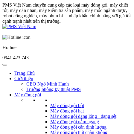
PMS Việt Nam chuyên cung cấp các loại máy đóng gói, máy chiết
rót, máy dán nhãn, máy kiểm tra sản phẩm, máy móc ngành dược,
robot công nghiệp, máy phun bi… nhập khẩu chính hãng với giá tốt
cạnh trạnh nhất trên thị trường.
Hotline
0941 423 743
Trang Chủ
Giới thiệu
CEO Ngô Minh Hạnh
Trưởng phòng kỹ thuật PMS
Máy đóng gói
Máy đóng gói bột
Máy đóng gói hạt
Máy đóng gói dạng lỏng - dạng sệt
Máy đóng gói nằm ngang
Máy đóng gói cân định lượng
Máy đóng gói hút chân không