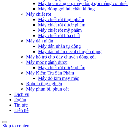
Máy bọc màng co, máy đóng gói màng co nhiệt
Máy đóng gói hút chân không
Máy chiết rót
Máy chiết rót thực phẩm
Máy chiết rót dược phẩm
Máy chiết rót mỹ phẩm
Máy chiết rót hóa chất
Máy dán nhãn
Máy dán nhãn tự động
Máy dán nhãn decal chuyên dụng
Máy hỗ trợ cho dây chuyền đóng gói
Máy móc ngành dược
Máy chiết rót dược phẩm
Máy Kiểm Tra Sản Phẩm
Máy dò kim may mặc
Robot công nghiệp
Máy phun bi, phun cát
Dịch vụ
Dự án
Tin tức
Liên hệ
Skip to content