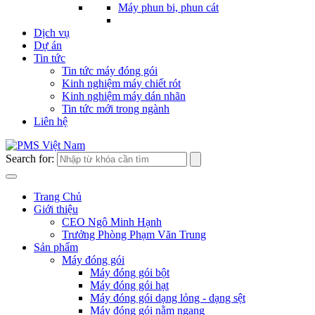
Máy phun bi, phun cát
Dịch vụ
Dự án
Tin tức
Tin tức máy đóng gói
Kinh nghiệm máy chiết rót
Kinh nghiệm máy dán nhãn
Tin tức mới trong ngành
Liên hệ
Search for:
Trang Chủ
Giới thiệu
CEO Ngô Minh Hạnh
Trưởng Phòng Phạm Văn Trung
Sản phẩm
Máy đóng gói
Máy đóng gói bột
Máy đóng gói hạt
Máy đóng gói dạng lỏng - dạng sệt
Máy đóng gói nằm ngang