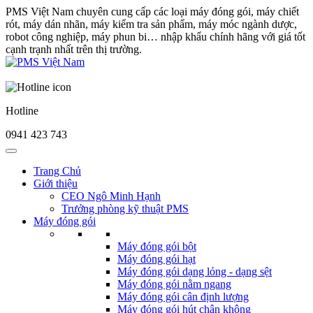
PMS Việt Nam chuyên cung cấp các loại máy đóng gói, máy chiết
rót, máy dán nhãn, máy kiểm tra sản phẩm, máy móc ngành dược,
robot công nghiệp, máy phun bi… nhập khẩu chính hãng với giá tốt
cạnh trạnh nhất trên thị trường.
Hotline
0941 423 743
Trang Chủ
Giới thiệu
CEO Ngô Minh Hạnh
Trưởng phòng kỹ thuật PMS
Máy đóng gói
Máy đóng gói bột
Máy đóng gói hạt
Máy đóng gói dạng lỏng - dạng sệt
Máy đóng gói nằm ngang
Máy đóng gói cân định lượng
Máy đóng gói hút chân không