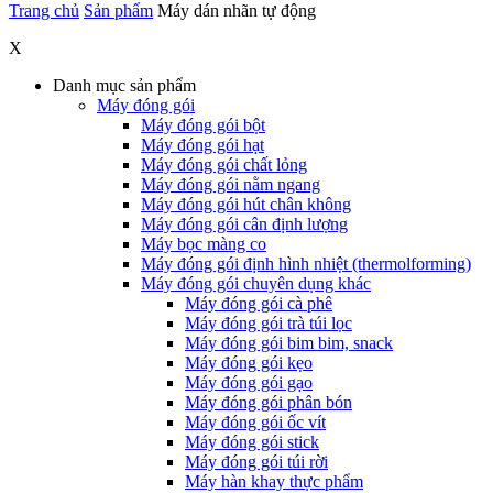
Trang chủ
Sản phẩm
Máy dán nhãn tự động
X
Danh mục sản phẩm
Máy đóng gói
Máy đóng gói bột
Máy đóng gói hạt
Máy đóng gói chất lỏng
Máy đóng gói nằm ngang
Máy đóng gói hút chân không
Máy đóng gói cân định lượng
Máy bọc màng co
Máy đóng gói định hình nhiệt (thermolforming)
Máy đóng gói chuyên dụng khác
Máy đóng gói cà phê
Máy đóng gói trà túi lọc
Máy đóng gói bim bim, snack
Máy đóng gói kẹo
Máy đóng gói gạo
Máy đóng gói phân bón
Máy đóng gói ốc vít
Máy đóng gói stick
Máy đóng gói túi rời
Máy hàn khay thực phẩm