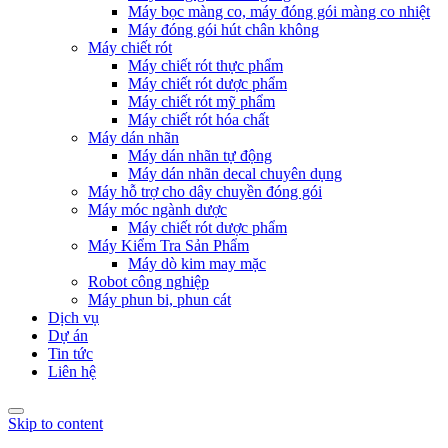
Máy bọc màng co, máy đóng gói màng co nhiệt
Máy đóng gói hút chân không
Máy chiết rót
Máy chiết rót thực phẩm
Máy chiết rót dược phẩm
Máy chiết rót mỹ phẩm
Máy chiết rót hóa chất
Máy dán nhãn
Máy dán nhãn tự động
Máy dán nhãn decal chuyên dụng
Máy hỗ trợ cho dây chuyền đóng gói
Máy móc ngành dược
Máy chiết rót dược phẩm
Máy Kiểm Tra Sản Phẩm
Máy dò kim may mặc
Robot công nghiệp
Máy phun bi, phun cát
Dịch vụ
Dự án
Tin tức
Liên hệ
Skip to content