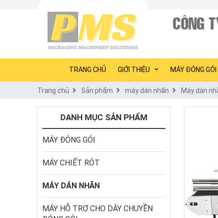
TRANG CHỦ
GIỚI THIỆU
MÁY ĐÓNG GÓI
Trang chủ
Sản phẩm
máy dán nhãn
Máy dán nh
DANH MỤC SẢN PHẨM
MÁY ĐÓNG GÓI
MÁY CHIẾT RÓT
MÁY DÁN NHÃN
MÁY HỖ TRỢ CHO DÂY CHUYỀN 