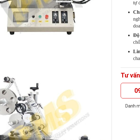
tự 
Chi
ngh
doa
Độ
chố
Lin
cha
Tư vấn
0
Danh m