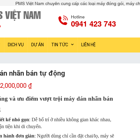
huyên cung cấp các loại máy đóng gói, máy chiết rót, máy dán nhãn, 
Hotline
0941 423 743
DỊCH VỤ
DỰ ÁN
TIN TỨC
LIÊN HỆ
án nhãn bán tự động
2,000,000
₫
ăng và ưu điểm vượt trội máy dán nhãn bán
g
ết kế nhỏ gọn
: Dễ bố trí ở nhiều không gian khác nhau,
ận tiện khi di chuyển.
n hành đơn giản
: Người dùng chỉ cần đặt chai/lọ, máy sẽ