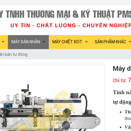
PMS Việt Nam c
MÁY DÁN NHÃN
MÁY CHIẾT RÓT
SẢN PHẨM KHÁC
ãn bán tự động
Máy d
7
Tính n
tự độn
Thi
thu
Vậ