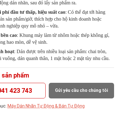
động dán nhãn, sau đó lấy sản phẩm ra.
 phí đầu tư thấp, hiệu suất cao
: Có thể đạt tới hàng
ìn sản phẩm/giờ, thích hợp cho hộ kinh doanh hoặc
nh nghiệp quy mô nhỏ – vừa.
 bền cao
: Khung máy làm từ nhôm hoặc thép không gỉ,
ng hao mòn, dễ vệ sinh.
h hoạt
: Dán được trên nhiều loại sản phẩm: chai tròn,
i vuông, dán quanh thân, 1 mặt hoặc 2 mặt tùy nhu cầu.
 sản phẩm
941 423 743
Gửi yêu cầu cho chúng tôi
ục:
Máy Dán Nhãn Tự Động & Bán Tự Động