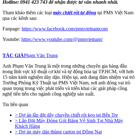
Hotline: 0941 423 743 để nhận được tư vấn nhanh nhất.
Tham khảo thêm các loại
máy chiết rót tự động
tại PMS Việt Nam
qua các kênh sau:
Fanpage:
https://www.facebook.com/pmsvietnamcom
Youtube:
https://www.youtube.com/@pmsvietnam/
TÁC GIẢ
Phạm Văn Trung
Anh Phạm Văn Trung là một trong những chuyên gia hàng đầu
trong lĩnh vực kỹ thuật cơ khí và tự động hóa tại TP.HCM, với hơn
15 năm kinh nghiệm dày dặn. Hiện tại, anh đang đảm nhiệm vai trò
Trưởng Phòng Kỹ Thuật tại PMS Việt Nam, nơi anh đóng vai trò
quan trọng trong việc phát triển và triển khai các giải pháp công
nghệ tiên tiến cho ngành công nghiệp sản xuất.
Tin liên quan
> Dự án lắp đặt dây chuyền chiết rót kẹo tại Bến Tre
> Lắp Đặt Máy Đóng Gói Băng Vệ Sinh Tại Nhà Máy
Khách Hàng
> Dự án máy dán thùng carton tại Đồng Nai