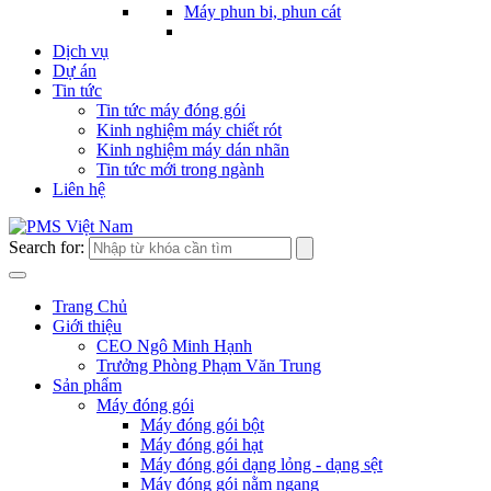
Máy phun bi, phun cát
Dịch vụ
Dự án
Tin tức
Tin tức máy đóng gói
Kinh nghiệm máy chiết rót
Kinh nghiệm máy dán nhãn
Tin tức mới trong ngành
Liên hệ
Search for:
Trang Chủ
Giới thiệu
CEO Ngô Minh Hạnh
Trưởng Phòng Phạm Văn Trung
Sản phẩm
Máy đóng gói
Máy đóng gói bột
Máy đóng gói hạt
Máy đóng gói dạng lỏng - dạng sệt
Máy đóng gói nằm ngang