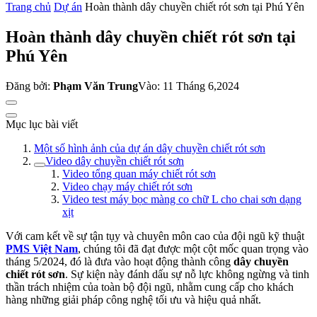
Trang chủ
Dự án
Hoàn thành dây chuyền chiết rót sơn tại Phú Yên
Hoàn thành dây chuyền chiết rót sơn tại
Phú Yên
Đăng bởi:
Phạm Văn Trung
Vào: 11 Tháng 6,2024
Mục lục bài viết
Một số hình ảnh của dự án dây chuyền chiết rót sơn
Video dây chuyền chiết rót sơn
Video tổng quan máy chiết rót sơn
Video chạy máy chiết rót sơn
Video test máy bọc màng co chữ L cho chai sơn dạng
xịt
Với cam kết về sự tận tụy và chuyên môn cao của đội ngũ kỹ thuật
PMS Việt Nam
, chúng tôi đã đạt được một cột mốc quan trọng vào
tháng 5/2024, đó là đưa vào hoạt động thành công
dây chuyền
chiết rót sơn
. Sự kiện này đánh dấu sự nỗ lực không ngừng và tinh
thần trách nhiệm của toàn bộ đội ngũ, nhằm cung cấp cho khách
hàng những giải pháp công nghệ tối ưu và hiệu quả nhất.