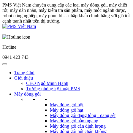
PMS Việt Nam chuyên cung cấp các loại máy đóng gói, máy chiết
rót, máy dán nhãn, máy kiểm tra sản phẩm, máy móc ngành dược,
robot công nghiệp, máy phun bi… nhập khẩu chính hãng với giá tốt
cạnh trạnh nhất trên thị trường.
Hotline
0941 423 743
Trang Chủ
Giới thiệu
CEO Ngô Minh Hạnh
Trưởng phòng kỹ thuật PMS
Máy đóng gói
Máy đóng gói bột
Máy đóng gói hạt
Máy đóng gói dạng lỏng - dạng sệt
Máy đóng gói nằm ngang
Máy đóng gói cân định lượng
Máy đóng gói hút chân không