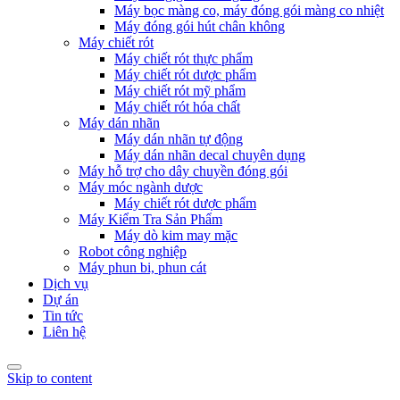
Máy bọc màng co, máy đóng gói màng co nhiệt
Máy đóng gói hút chân không
Máy chiết rót
Máy chiết rót thực phẩm
Máy chiết rót dược phẩm
Máy chiết rót mỹ phẩm
Máy chiết rót hóa chất
Máy dán nhãn
Máy dán nhãn tự động
Máy dán nhãn decal chuyên dụng
Máy hỗ trợ cho dây chuyền đóng gói
Máy móc ngành dược
Máy chiết rót dược phẩm
Máy Kiểm Tra Sản Phẩm
Máy dò kim may mặc
Robot công nghiệp
Máy phun bi, phun cát
Dịch vụ
Dự án
Tin tức
Liên hệ
Skip to content