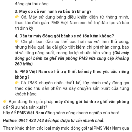
đóng gói thủ công.
3. Máy có dễ vận hành và bảo trì không?
Có. Máy sử dụng bảng điều khiển điện tử thông minh,
thao tác đơn giản. PMS Việt Nam còn hỗ trợ đào tạo và bảo
trì định kỳ.
4. Đầu tư máy đóng gói bánh xe có tốn kém không?
Chi phí ban đầu có thể cao hơn so với làm thủ công,
nhưng hiệu quả lâu dài giúp tiết kiệm chi phí nhân công, bao
bì và tăng năng suất, mang lại lợi nhuận bền vững.
(Giá máy
đóng gói bánh xe ghế văn phòng PMS vừa cung cấp khoảng
260 triệu)
5. PMS Việt Nam có hỗ trợ thiết kế máy theo yêu cầu riêng
không?
Có. PMS chuyên nhận thiết kế, tùy chỉnh máy đóng gói
theo đặc thù sản phẩm và dây chuyền sản xuất của từng
khách hàng.
Bạn đang tìm giải pháp
máy đóng gói bánh xe ghế văn phòng
để tối ưu hóa sản xuất?
Hãy để
PMS Việt Nam
đồng hành cùng doanh nghiệp của bạn!
Hotline: 0941 423 743 để nhận được tư vấn nhanh nhất.
Tham khảo thêm các loại máy móc đóng gói tại PMS Việt Nam qua