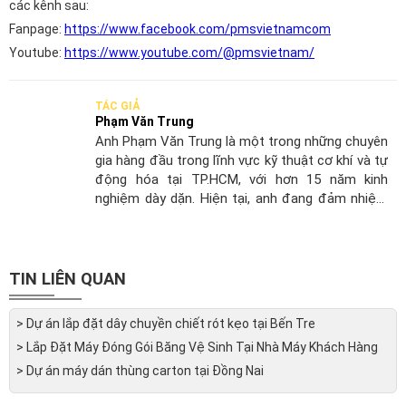
các kênh sau:
Fanpage:
https://www.facebook.com/pmsvietnamcom
Youtube:
https://www.youtube.com/@pmsvietnam/
TÁC GIẢ
Phạm Văn Trung
Anh Phạm Văn Trung là một trong những chuyên
gia hàng đầu trong lĩnh vực kỹ thuật cơ khí và tự
động hóa tại TP.HCM, với hơn 15 năm kinh
nghiệm dày dặn. Hiện tại, anh đang đảm nhiệm
vai trò Trưởng Phòng Kỹ Thuật tại PMS Việt
Nam, nơi anh đóng vai trò quan trọng trong việc
phát triển và triển khai các giải pháp công nghệ
tiên tiến cho ngành công nghiệp sản xuất.
TIN LIÊN QUAN
> Dự án lắp đặt dây chuyền chiết rót kẹo tại Bến Tre
> Lắp Đặt Máy Đóng Gói Băng Vệ Sinh Tại Nhà Máy Khách Hàng
> Dự án máy dán thùng carton tại Đồng Nai