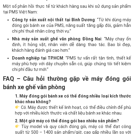
Một số phản hồi thực tế từ khách hàng sau khi sử dụng sản phẩm
tại PMS Việt Nam:
Công ty sản xuất nội thất tại Bình Dương
: “Từ khi dùng máy
đóng gói bánh xe của PMS, năng suất tăng gấp đôi, giảm hẳn
chi phí thuê nhân công thời vụ.”
Nhà máy sản xuất ghế văn phòng Đồng Nai
: “Máy chạy ổn
định, ít hỏng vặt, nhân viên dễ dàng thao tác. Bao bì đẹp,
khách hàng đánh giá cao hơn.”
Doanh nghiệp tại TP.HCM
: “PMS tư vấn rất tận tình, thiết kế
máy phù hợp với dây chuyền sẵn có, giúp chúng tôi tiết kiệm
chi phí đầu tư mới.”
FAQ – Câu hỏi thường gặp về máy đóng gói
bánh xe ghế văn phòng
1. Máy đóng gói bánh xe có thể đóng nhiều loại kích thước
khác nhau không?
Có. Máy được thiết kế linh hoạt, có thể điều chỉnh để phù
hợp với nhiều kích thước và chất liệu bánh xe khác nhau.
2. Một giờ máy có thể đóng gói bao nhiêu sản phẩm?
Tùy model và quy cách đóng gói, máy có thể đạt công
suất từ 500 – 1400 sản phẩm/giờ, cao gấp nhiều lần so với