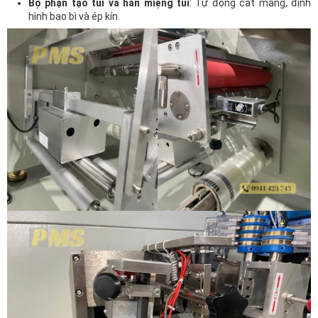
Bộ phận tạo túi và hàn miệng túi
: Tự động cắt màng, định
hình bao bì và ép kín.