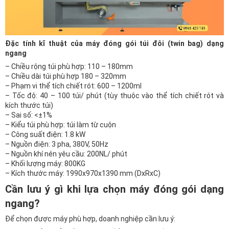
Đặc tính kĩ thuật của máy đóng gói túi đôi (twin bag) dạng
ngang
– Chiều rộng túi phù hợp: 110 – 180mm
– Chiều dài túi phù hợp 180 – 320mm
– Phạm vi thể tích chiết rót: 600 – 1200ml
– Tốc độ: 40 – 100 túi/ phút (tùy thuộc vào thể tích chiết rót và
kích thước túi)
– Sai số: <±1%
– Kiểu túi phù hợp: túi làm từ cuộn
– Công suất điện: 1.8 kW
– Nguồn điện: 3 pha, 380V, 50Hz
– Nguồn khí nén yêu cầu: 200NL/ phút
– Khối lượng máy: 800KG
– Kích thước máy: 1990x970x1390 mm (DxRxC)
Cần lưu ý gì khi lựa chọn máy đóng gói dạng
ngang?
Để chọn được máy phù hợp, doanh nghiệp cần lưu ý: