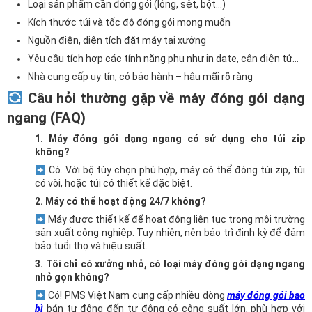
Loại sản phẩm cần đóng gói (lỏng, sệt, bột…)
Kích thước túi và tốc độ đóng gói mong muốn
Nguồn điện, diện tích đặt máy tại xưởng
Yêu cầu tích hợp các tính năng phụ như in date, cân điện tử…
Nhà cung cấp uy tín, có bảo hành – hậu mãi rõ ràng
Câu hỏi thường gặp về máy đóng gói dạng
ngang (FAQ)
1. Máy đóng gói dạng ngang có sử dụng cho túi zip
không?
Có. Với bộ tùy chọn phù hợp, máy có thể đóng túi zip, túi
có vòi, hoặc túi có thiết kế đặc biệt.
2. Máy có thể hoạt động 24/7 không?
Máy được thiết kế để hoạt động liên tục trong môi trường
sản xuất công nghiệp. Tuy nhiên, nên bảo trì định kỳ để đảm
bảo tuổi thọ và hiệu suất.
3. Tôi chỉ có xưởng nhỏ, có loại máy đóng gói dạng ngang
nhỏ gọn không?
Có! PMS Việt Nam cung cấp nhiều dòng
máy đóng gói bao
bì
bán tự động đến tự động có công suất lớn, phù hợp với