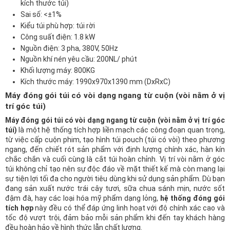
kích thước túi)
Sai số: <±1%
Kiểu túi phù hợp: túi rời
Công suất điện: 1.8 kW
Nguồn điện: 3 pha, 380V, 50Hz
Nguồn khí nén yêu cầu: 200NL/ phút
Khối lượng máy: 800KG
Kích thước máy: 1990x970x1390 mm (DxRxC)
Máy đóng gói túi có vòi dạng ngang từ cuộn (vòi nằm ở vị
trí góc túi)
Máy đóng gói túi có vòi dạng ngang từ cuộn (vòi nằm ở vị trí góc
túi)
là một hệ thống tích hợp liền mạch các công đoạn quan trọng,
từ việc cấp cuộn phim, tạo hình túi pouch (túi có vòi) theo phương
ngang, đến chiết rót sản phẩm với định lượng chính xác, hàn kín
chắc chắn và cuối cùng là cắt túi hoàn chỉnh. Vị trí vòi nằm ở góc
túi không chỉ tạo nên sự độc đáo về mặt thiết kế mà còn mang lại
sự tiện lợi tối đa cho người tiêu dùng khi sử dụng sản phẩm. Dù bạn
đang sản xuất nước trái cây tươi, sữa chua sánh mịn, nước sốt
đậm đà, hay các loại hóa mỹ phẩm dạng lỏng,
hệ thống đóng gói
tích hợp
này đều có thể đáp ứng linh hoạt với độ chính xác cao và
tốc độ vượt trội, đảm bảo mỗi sản phẩm khi đến tay khách hàng
đều hoàn hảo về hình thức lẫn chất lượng.