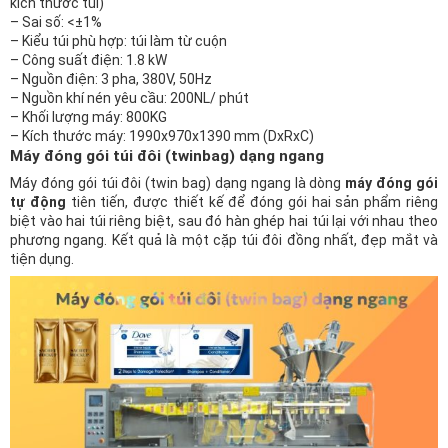
kích thước túi)
– Sai số: <±1%
– Kiểu túi phù hợp: túi làm từ cuộn
– Công suất điện: 1.8 kW
– Nguồn điện: 3 pha, 380V, 50Hz
– Nguồn khí nén yêu cầu: 200NL/ phút
– Khối lượng máy: 800KG
– Kích thước máy: 1990x970x1390 mm (DxRxC)
Máy đóng gói túi đôi (twinbag) dạng ngang
Máy đóng gói túi đôi (twin bag) dạng ngang là dòng
máy đóng gói
t
ự động
tiên tiến, được thiết kế để đóng gói hai sản phẩm riêng
biệt vào hai túi riêng biệt, sau đó hàn ghép hai túi lại với nhau theo
phương ngang. Kết quả là một cặp túi đôi đồng nhất, đẹp mắt và
tiện dụng.