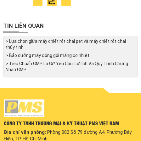
Việt Nam. Với kiến thức chuyên môn, kinh
nghiệm và tầm nhìn chiến lược sự dẫn dắt của
anh, công ty đã đạt được những bước tiến đáng
kể trong suốt 5 năm hoạt động.
TIN LIÊN QUAN
> Lựa chọn giữa máy chiết rót chai pet và máy chiết rót chai
thủy tinh
> Bảo dưỡng máy đóng gói màng co nhiệt
> Tiêu Chuẩn GMP Là Gì? Yêu Cầu, Lợi Ích Và Quy Trình Chứng
Nhận GMP
CÔNG TY TNHH THƯƠNG MẠI & KỸ THUẬT PMS VIỆT NAM
Địa chỉ văn phòng:
Phòng 002 Số 79 đường A4, Phường Bảy
Hiền, TP. Hồ Chí Minh