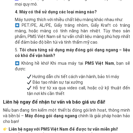
mọi quy mô.
4. Máy có thể sử dụng các loại màng nào?
Máy tương thích với nhiều chất liệu màng khác nhau như:
PET/PE, AL/PE, Giấy tráng nhôm, Giấy Kraft có tráng
màng, hoặc màng có tính năng hàn nhiệt. Tùy theo sản
phẩm, PMS Việt Nam sẽ tư vấn chất liệu màng phù hợp nhất
để đảm bảo độ bền túi và tính thẩm mỹ cao.
5.
Tôi chưa từng sử dụng máy đóng gói dạng ngang – liệu
có khó để vận hành?
Không hề khó! Khi mua máy tại
PMS Việt Nam
, bạn sẽ
được:
Hướng dẫn chi tiết cách vận hành, bảo trì máy
Đào tạo nhân sự tại xưởng
Hỗ trợ từ xa qua video call, hoặc cử kỹ thuật đến
tận nơi khi cần thiết
Liên hệ ngay để nhận tư vấn và báo giá ưu đãi!
Nếu bạn đang tìm kiếm một thiết bị đóng gói linh hoạt, thông minh
và bền bỉ –
Máy đóng gói dạng ngang
chính là giải pháp hoàn hảo
cho bạn!
Liên hệ ngay với PMS Việt Nam để được tư vấn miễn phí!