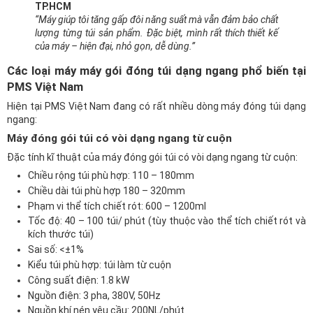
TP.HCM
“Máy giúp tôi tăng gấp đôi năng suất mà vẫn đảm bảo chất
lượng từng túi sản phẩm. Đặc biệt, mình rất thích thiết kế
của máy – hiện đại, nhỏ gọn, dễ dùng.”
Các loại máy máy gói đóng túi dạng ngang phổ biến tại
PMS Việt Nam
Hiện tại PMS Việt Nam đang có rất nhiều dòng máy đóng túi dạng
ngang:
Máy đóng gói túi có vòi dạng ngang từ cuộn
Đặc tính kĩ thuật của máy đóng gói túi có vòi dạng ngang từ cuộn:
Chiều rộng túi phù hợp: 110 – 180mm
Chiều dài túi phù hợp 180 – 320mm
Phạm vi thể tích chiết rót: 600 – 1200ml
Tốc độ: 40 – 100 túi/ phút (tùy thuộc vào thể tích chiết rót và
kích thước túi)
Sai số: <±1%
Kiểu túi phù hợp: túi làm từ cuộn
Công suất điện: 1.8 kW
Nguồn điện: 3 pha, 380V, 50Hz
Nguồn khí nén yêu cầu: 200NL/phút