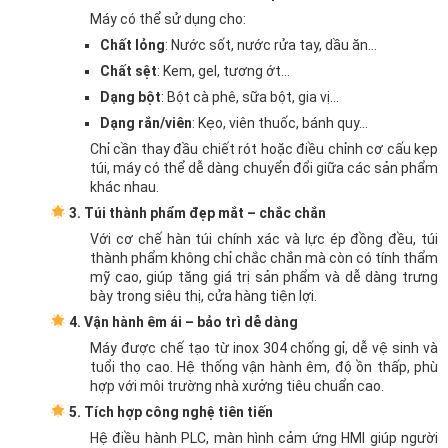
Máy có thể sử dụng cho:
Chất lỏng
: Nước sốt, nước rửa tay, dầu ăn…
Chất sệt
: Kem, gel, tương ớt…
Dạng bột
: Bột cà phê, sữa bột, gia vị…
Dạng rắn/viên
: Kẹo, viên thuốc, bánh quy…
Chỉ cần thay đầu chiết rót hoặc điều chỉnh cơ cấu kẹp
túi, máy có thể dễ dàng chuyển đổi giữa các sản phẩm
khác nhau.
3. Túi thành phẩm đẹp mắt – chắc chắn
Với cơ chế hàn túi chính xác và lực ép đồng đều, túi
thành phẩm không chỉ chắc chắn mà còn có tính thẩm
mỹ cao, giúp tăng giá trị sản phẩm và dễ dàng trưng
bày trong siêu thị, cửa hàng tiện lợi.
4. Vận hành êm ái – bảo trì dễ dàng
Máy được chế tạo từ inox 304 chống gỉ, dễ vệ sinh và
tuổi thọ cao. Hệ thống vận hành êm, độ ồn thấp, phù
hợp với môi trường nhà xưởng tiêu chuẩn cao.
5. Tích hợp công nghệ tiên tiến
Hệ điều hành PLC, màn hình cảm ứng HMI giúp người