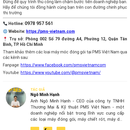
Đừng để quy trình thủ công làm chậm bước tiến doanh nghiệp bạn.
Hãy để chúng tôi đồng hành cùng bạn trên con đường chinh phục
thị trường.
0978 957 561
Hotline:
Website:
https://pms-vietnam.com
Trụ sở: Phòng 002 Số 79 đường A4, Phường 12, Quận Tân
Bình, TP. Hồ Chí Minh
Tham khảo thêm các loại máy móc đóng gói tại PMS Việt Nam qua
các kênh sau:
Fanpage:
https://www.facebook.com/pmsvietnamcom
Youtube:
https://www.youtube.com/@pmsvietnam/
TÁC GIẢ
Ngô Minh Hạnh
Anh Ngô Minh Hạnh - CEO của công ty TNHH
Thương Mại & Kỹ thuật PMS Việt Nam - một
doanh nghiệp nổi bật trong lĩnh vực cung cấp
các loại máy đóng gói, máy chiết rót, máy dán
nhãn và các máy hỗ trợ sản xuất công nghiệp tại