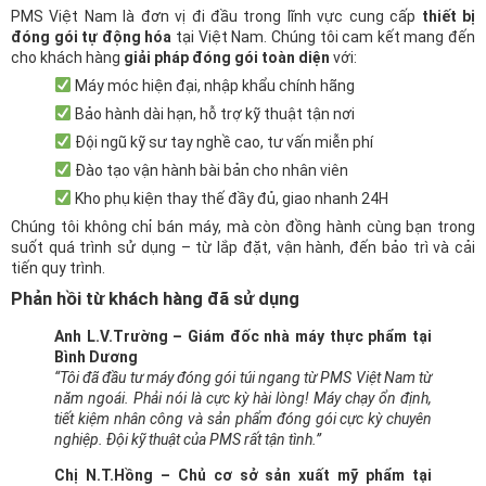
PMS Việt Nam là đơn vị đi đầu trong lĩnh vực cung cấp
thiết bị
đóng gói tự động hóa
tại Việt Nam. Chúng tôi cam kết mang đến
cho khách hàng
giải pháp đóng gói toàn diện
với:
Máy móc hiện đại, nhập khẩu chính hãng
Bảo hành dài hạn, hỗ trợ kỹ thuật tận nơi
Đội ngũ kỹ sư tay nghề cao, tư vấn miễn phí
Đào tạo vận hành bài bản cho nhân viên
Kho phụ kiện thay thế đầy đủ, giao nhanh 24H
Chúng tôi không chỉ bán máy, mà còn đồng hành cùng bạn trong
suốt quá trình sử dụng – từ lắp đặt, vận hành, đến bảo trì và cải
tiến quy trình.
Phản hồi từ khách hàng đã sử dụng
Anh L.V.Trường – Giám đốc nhà máy thực phẩm tại
Bình Dương
“Tôi đã đầu tư máy đóng gói túi ngang từ PMS Việt Nam từ
năm ngoái. Phải nói là cực kỳ hài lòng! Máy chạy ổn định,
tiết kiệm nhân công và sản phẩm đóng gói cực kỳ chuyên
nghiệp. Đội kỹ thuật của PMS rất tận tình.”
Chị N.T.Hồng – Chủ cơ sở sản xuất mỹ phẩm tại