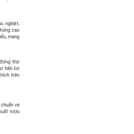
ắc nghiệt,
không cao
iểu, mang
 đứng thứ
ự tiến bộ
hích trên
 chuẩn và
xuất rượu