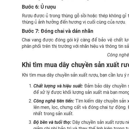
Bước 6: Ủ rượu
Rượu được ủ trong thùng gỗ sồi hoặc thép không gỉ tr
thùng ủ ảnh hưởng đến hương vị cuối cùng của rượu.
Bước 7: Đóng chai và dán nhãn
Chai vang được đóng gói kỹ càng để bảo vệ chất lư
phân phối trên thị trường với nhãn hiệu và thông tin s
Công nghệ 
Khi tìm mua dây chuyền sản xuất rượ
Khi tìm mua dây chuyền sản xuất rượu, bạn cần lưu ý 
Chất lượng và hiệu suất:
Đảm bảo dây chuyền sả
để xử lý được khối lượng sản xuất mà bạn mon
Công nghệ tiên tiến:
Tìm kiếm dây chuyền sản x
lên men, lọc, chưng cất và đóng chai tự động. 
nhất trong sản xuất.
Độ bền và tuổi thọ:
Dây chuyền sản xuất rượu nên
giảm chi phí bảo trì và thay thế linh kiện trong t