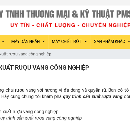
PMS Việt
MÁY DÁN NHÃN
MÁY CHIẾT RÓT
SẢN PHẨM KHÁC
n xuất rượu vang công nghiệp
 XUẤT RƯỢU VANG CÔNG NGHIỆP
ng chai rượu vang với hương vị đa dạng và quyến rũ. Bạn có tò
? Hãy cùng chúng tôi khám phá
quy trình sản xuất rượu
vang
côn
quy trình sản xuất rượu vang công nghiệp