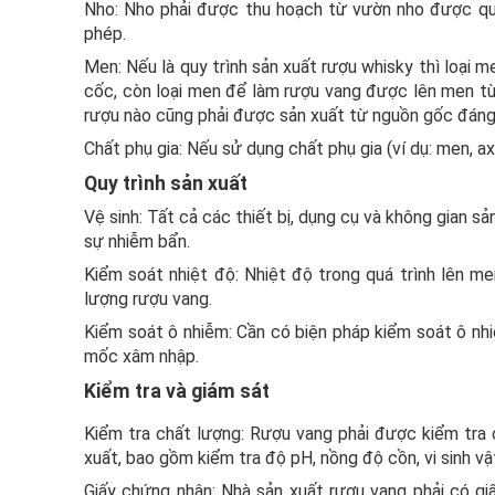
Nho: Nho phải được thu hoạch từ vườn nho được quả
phép.
Men: Nếu là quy trình sản xuất rượu whisky thì loại
cốc, còn loại men để làm rượu vang được lên men từ
rượu nào cũng phải được sản xuất từ nguồn gốc đáng 
Chất phụ gia: Nếu sử dụng chất phụ gia (ví dụ: men, ax
Quy trình sản xuất
Vệ sinh: Tất cả các thiết bị, dụng cụ và không gian 
sự nhiễm bẩn.
Kiểm soát nhiệt độ: Nhiệt độ trong quá trình lên m
lượng rượu vang.
Kiểm soát ô nhiễm: Cần có biện pháp kiểm soát ô nh
mốc xâm nhập.
Kiểm tra và giám sát
Kiểm tra chất lượng: Rượu vang phải được kiểm tra 
xuất, bao gồm kiểm tra độ pH, nồng độ cồn, vi sinh vật,
Giấy chứng nhận: Nhà sản xuất rượu vang phải có g