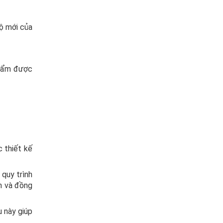
độ mới của
phẩm được
 thiết kế
quy trình
nh và đồng
u này giúp