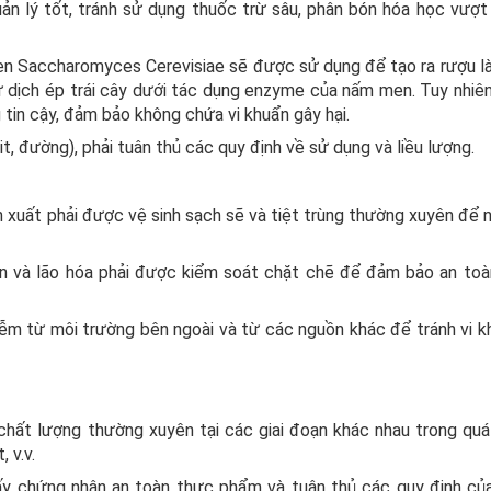
n lý tốt, tránh sử dụng thuốc trừ sâu, phân bón hóa học vượ
 men Saccharomyces Cerevisiae sẽ được sử dụng để tạo ra rượu l
 dịch ép trái cây dưới tác dụng enzyme của nấm men. Tuy nhiên
tin cậy, đảm bảo không chứa vi khuẩn gây hại.
it, đường), phải tuân thủ các quy định về sử dụng và liều lượng.
sản xuất phải được vệ sinh sạch sẽ và tiệt trùng thường xuyên để
en và lão hóa phải được kiểm soát chặt chẽ để đảm bảo an toà
iễm từ môi trường bên ngoài và từ các nguồn khác để tránh vi k
chất lượng thường xuyên tại các giai đoạn khác nhau trong quá 
 v.v.
iấy chứng nhận an toàn thực phẩm và tuân thủ các quy định củ