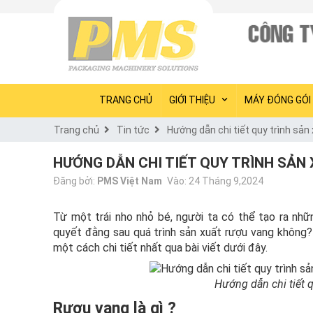
TRANG CHỦ
GIỚI THIỆU
MÁY ĐÓNG GÓI
Trang chủ
Tin tức
Hướng dẫn chi tiết quy trình sả
HƯỚNG DẪN CHI TIẾT QUY TRÌNH SẢN
Đăng bởi:
PMS Việt Nam
Vào: 24 Tháng 9,2024
Từ một trái nho nhỏ bé, người ta có thể tạo ra nhữ
quyết đằng sau quá trình sản xuất rượu vang không
một cách chi tiết nhất qua bài viết dưới đây.
Hướng dẫn chi tiết 
Rượu vang là gì ?