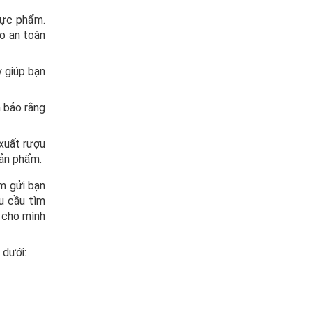
hực phẩm.
o an toàn
y giúp bạn
 bảo rằng
 xuất rượu
sản phẩm.
m gửi bạn
hu cầu tìm
 cho mình
 dưới: