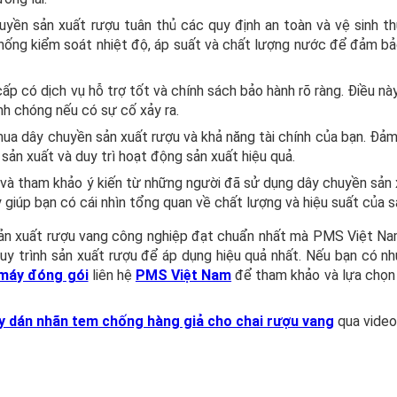
uyền sản xuất rượu tuân thủ các quy định an toàn và vệ sinh t
 thống kiểm soát nhiệt độ, áp suất và chất lượng nước để đảm bả
p có dịch vụ hỗ trợ tốt và chính sách bảo hành rõ ràng. Điều nà
nh chóng nếu có sự cố xảy ra.
ua dây chuyền sản xuất rượu và khả năng tài chính của bạn. Đảm
ản xuất và duy trì hoạt động sản xuất hiệu quả.
i và tham khảo ý kiến từ những người đã sử dụng dây chuyền sản
giúp bạn có cái nhìn tổng quan về chất lượng và hiệu suất của 
h sản xuất rượu vang công nghiệp đạt chuẩn nhất mà PMS Việt Na
quy trình sản xuất rượu để áp dụng hiệu quả nhất. Nếu bạn có n
máy đóng gói
liên hệ
PMS Việt Nam
để tham khảo và lựa chọn
 dán nhãn tem chống hàng giả cho chai rượu vang
qua video