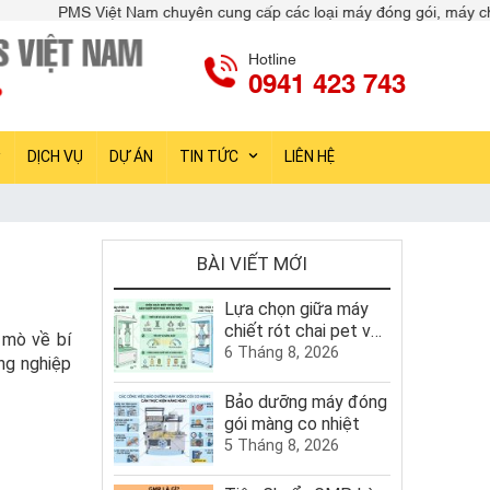
 Nam chuyên cung cấp các loại máy đóng gói, máy chiết rót, máy dán n
Hotline
0941 423 743
DỊCH VỤ
DỰ ÁN
TIN TỨC
LIÊN HỆ
BÀI VIẾT MỚI
Lựa chọn giữa máy
chiết rót chai pet và
 mò về bí
máy chiết rót chai
6 Tháng 8, 2026
g nghiệp
thủy tinh
Bảo dưỡng máy đóng
gói màng co nhiệt
5 Tháng 8, 2026