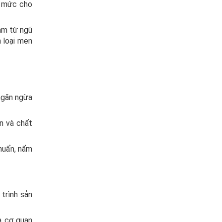
t mức cho
àm từ ngũ
 loại men
 ngăn ngừa
n và chất
huẩn, nấm
trình sản
a cơ quan