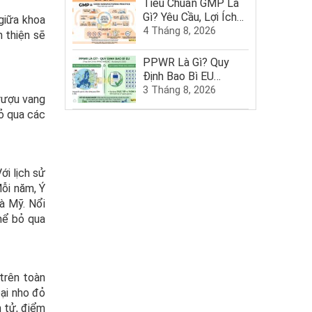
Tiêu Chuẩn GMP Là
Gì? Yêu Cầu, Lợi Ích
giữa khoa
Và Quy Trình Chứng
4 Tháng 8, 2026
n thiện sẽ
Nhận GMP
PPWR Là Gì? Quy
Định Bao Bì EU
2025–2030
3 Tháng 8, 2026
 rượu vang
bỏ qua các
ới lịch sử
Mỗi năm, Ý
à Mỹ. Nổi
hể bỏ qua
trên toàn
oại nho đỏ
n tử, điểm