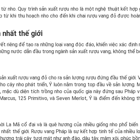
từ nho. Quy trình sản xuất rượu nho là một nghệ thuật kết hợp 
ạp từ khi thu hoạch nho cho đến khi chai rượu vang đỏ được hoà
 nhất thế giới
t riêng để tạo ra những loại vang độc đáo, khiến việc xác định
 những nước dẫn đầu trong ngành sản xuất rượu vang, không thể 
sản xuất rượu vang đỏ cho ra sản lượng rượu đứng đầu thế giới. V
cho cây nho phát triển, Ý luôn nằm trong top đầu về sản lượng. 
g, mặc dù diện tích trồng nho của quốc gia này đứng sau Pháp v
Marcus, 125 Primitivo, và Seven Merlot, Ý là điểm đến không t
i La Mã cổ đại và là quê hương của nhiều giống nho phổ biến 
 nhất thế giới. Rượu vang Pháp là sự kết hợp tinh tế của nhiều l
hương trái cây tươi mát như anh đào, dâu tây, mâm xôi, phúc bồ