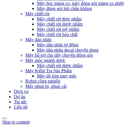
Máy bọc màng co, máy đóng gói màng co nhiệt
Máy đóng gói hút chân không
Máy chiết rót
Máy chiết rót thực phẩm
Máy chiết rót dược phẩm
Máy chiết rót mỹ phẩm
Máy chiết rót hóa chất
Máy dán nhãn
Máy dán nhãn tự động
Máy dán nhãn decal chuyên dụng
Máy hỗ trợ cho dây chuyền đóng gói
Máy móc ngành dược
Máy chiết rót dược phẩm
Máy Kiểm Tra Sản Phẩm
Máy dò kim may mặc
Robot công nghiệp
Máy phun bi, phun cát
Dịch vụ
Dự án
Tin tức
Liên hệ
Skip to content