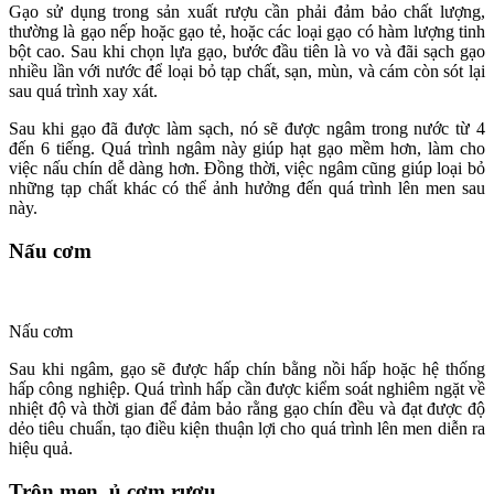
Gạo sử dụng trong sản xuất rượu cần phải đảm bảo chất lượng,
thường là gạo nếp hoặc gạo tẻ, hoặc các loại gạo có hàm lượng tinh
bột cao. Sau khi chọn lựa gạo, bước đầu tiên là vo và đãi sạch gạo
nhiều lần với nước để loại bỏ tạp chất, sạn, mùn, và cám còn sót lại
sau quá trình xay xát.
Sau khi gạo đã được làm sạch, nó sẽ được ngâm trong nước từ 4
đến 6 tiếng. Quá trình ngâm này giúp hạt gạo mềm hơn, làm cho
việc nấu chín dễ dàng hơn. Đồng thời, việc ngâm cũng giúp loại bỏ
những tạp chất khác có thể ảnh hưởng đến quá trình lên men sau
này.
Nấu cơm
Nấu cơm
Sau khi ngâm, gạo sẽ được hấp chín bằng nồi hấp hoặc hệ thống
hấp công nghiệp. Quá trình hấp cần được kiểm soát nghiêm ngặt về
nhiệt độ và thời gian để đảm bảo rằng gạo chín đều và đạt được độ
dẻo tiêu chuẩn, tạo điều kiện thuận lợi cho quá trình lên men diễn ra
hiệu quả.
Trộn men, ủ cơm rượu