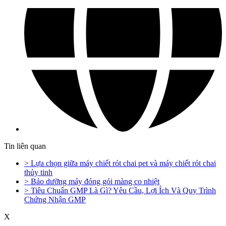
Tin liên quan
> Lựa chọn giữa máy chiết rót chai pet và máy chiết rót chai
thủy tinh
> Bảo dưỡng máy đóng gói màng co nhiệt
> Tiêu Chuẩn GMP Là Gì? Yêu Cầu, Lợi Ích Và Quy Trình
Chứng Nhận GMP
X