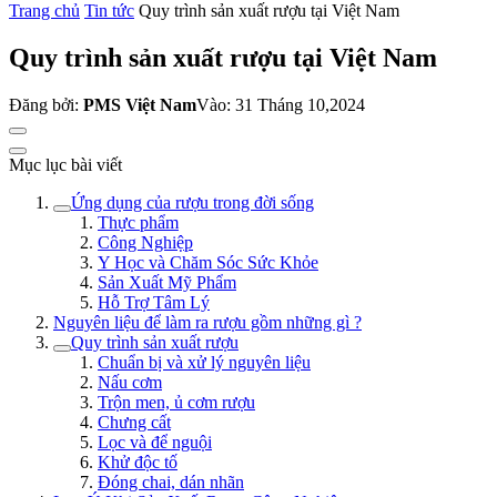
Trang chủ
Tin tức
Quy trình sản xuất rượu tại Việt Nam
Quy trình sản xuất rượu tại Việt Nam
Đăng bởi:
PMS Việt Nam
Vào: 31 Tháng 10,2024
Mục lục bài viết
Ứng dụng của rượu trong đời sống
Thực phẩm
Công Nghiệp
Y Học và Chăm Sóc Sức Khỏe
Sản Xuất Mỹ Phẩm
Hỗ Trợ Tâm Lý
Nguyên liệu để làm ra rượu gồm những gì ?
Quy trình sản xuất rượu
Chuẩn bị và xử lý nguyên liệu
Nấu cơm
Trộn men, ủ cơm rượu
Chưng cất
Lọc và để nguội
Khử độc tố
Đóng chai, dán nhãn