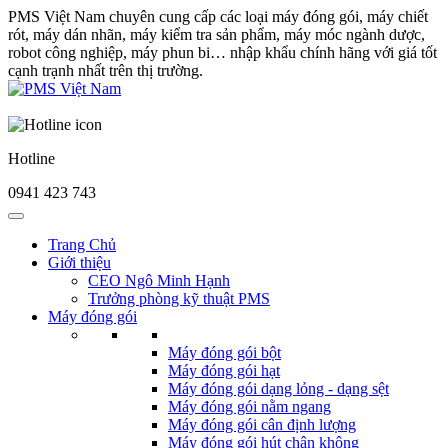
PMS Việt Nam chuyên cung cấp các loại máy đóng gói, máy chiết
rót, máy dán nhãn, máy kiểm tra sản phẩm, máy móc ngành dược,
robot công nghiệp, máy phun bi… nhập khẩu chính hãng với giá tốt
cạnh trạnh nhất trên thị trường.
Hotline
0941 423 743
Trang Chủ
Giới thiệu
CEO Ngô Minh Hạnh
Trưởng phòng kỹ thuật PMS
Máy đóng gói
Máy đóng gói bột
Máy đóng gói hạt
Máy đóng gói dạng lỏng - dạng sệt
Máy đóng gói nằm ngang
Máy đóng gói cân định lượng
Máy đóng gói hút chân không