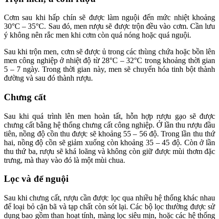
Cơm sau khi hấp chín sẽ được làm nguội đến mức nhiệt khoảng
30°C – 35°C. Sau đó, men rượu sẽ được trộn đều vào cơm. Cần lưu
ý không nên rắc men khi cơm còn quá nóng hoặc quá nguội.
Sau khi trộn men, cơm sẽ được ủ trong các thùng chứa hoặc bồn lên
men công nghiệp ở nhiệt độ từ 28°C – 32°C trong khoảng thời gian
5 – 7 ngày. Trong thời gian này, men sẽ chuyển hóa tinh bột thành
đường và sau đó thành rượu.
Chưng cất
Sau khi quá trình lên men hoàn tất, hỗn hợp rượu gạo sẽ được
chưng cất bằng hệ thống chưng cất công nghiệp. Ở lần thu rượu đầu
tiên, nồng độ cồn thu được sẽ khoảng 55 – 56 độ. Trong lần thu thứ
hai, nồng độ cồn sẽ giảm xuống còn khoảng 35 – 45 độ. Còn ở lần
thu thứ ba, rượu sẽ khá loãng và không còn giữ được mùi thơm đặc
trưng, mà thay vào đó là một mùi chua.
Lọc và để nguội
Sau khi chưng cất, rượu cần được lọc qua nhiều hệ thống khác nhau
để loại bỏ cặn bã và tạp chất còn sót lại. Các bộ lọc thường được sử
dụng bao gồm than hoạt tính, màng lọc siêu mịn, hoặc các hệ thống