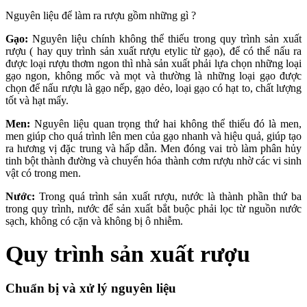
Nguyên liệu để làm ra rượu gồm những gì ?
Gạo:
Nguyên liệu chính không thể thiếu trong quy trình sản xuất
rượu ( hay quy trình sản xuất rượu etylic từ gạo), để có thể nấu ra
được loại rượu thơm ngon thì nhà sản xuất phải lựa chọn những loại
gạo ngon, không mốc và mọt và thường là những loại gạo được
chọn để nấu rượu là gạo nếp, gạo dẻo, loại gạo có hạt to, chất lượng
tốt và hạt mẩy.
Men:
Nguyên liệu quan trọng thứ hai không thể thiếu đó là men,
men giúp cho quá trình lên men của gạo nhanh và hiệu quả, giúp tạo
ra hương vị đặc trung và hấp dẫn. Men đóng vai trò làm phân hủy
tinh bột thành đường và chuyển hóa thành cơm rượu nhờ các vi sinh
vật có trong men.
Nước:
Trong quá trình sản xuất rượu, nước là thành phần thứ ba
trong quy trình, nước để sản xuất bắt buộc phải lọc từ nguồn nước
sạch, không có cặn và không bị ô nhiễm.
Quy trình sản xuất rượu
Chuẩn bị và xử lý nguyên liệu