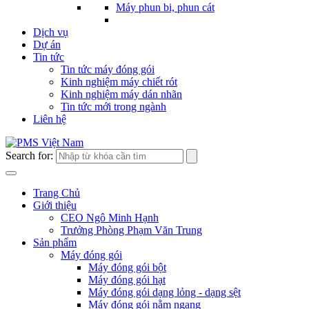
Máy phun bi, phun cát
Dịch vụ
Dự án
Tin tức
Tin tức máy đóng gói
Kinh nghiệm máy chiết rót
Kinh nghiệm máy dán nhãn
Tin tức mới trong ngành
Liên hệ
Search for:
Trang Chủ
Giới thiệu
CEO Ngô Minh Hạnh
Trưởng Phòng Phạm Văn Trung
Sản phẩm
Máy đóng gói
Máy đóng gói bột
Máy đóng gói hạt
Máy đóng gói dạng lỏng - dạng sệt
Máy đóng gói nằm ngang