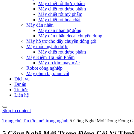
Máy chiết rót thực phẩm
Máy chiết rót dược phẩm
Máy chiết rót mỹ phẩm
Máy chiết rót hóa chất
Máy dán nhãn
Máy dán nhãn tự động
Máy dán nhãn decal chuyên dụng
Máy hỗ trợ cho dây chuyền đóng gói
Máy móc ngành dược
Máy chiết rót dược phẩm
Máy Kiểm Tra Sản Phẩm
Máy dò kim may mặc
Robot công nghiệp
Máy phun bi, phun cát
Dịch vụ
Dự án
Tin tức
Liên hệ
Skip to content
Trang chủ
Tin tức mới trong ngành
5 Công Nghệ Mới Trong Đóng G
5 Công Nghệ Mới Trong Đóng Gói Vỉ Thu