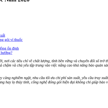
xuất
ng gói vỉ thuốc
động ổn định
u hướng?
 nơi các tiêu chí về chất lượng, tính bền vững và chuyển đổi số trở 
á chậm và chủ yếu tập trung vào việc nâng cao khả năng bảo quản sản
y càng nghiêm ngặt, nhu cầu tối ưu chi phí sản xuất, yêu cầu truy xuấ
nang hay lọ thủy tinh, công nghệ đóng gói hiện đại không chỉ giúp b