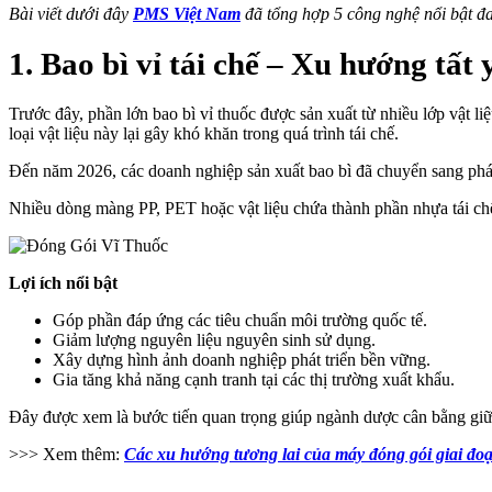
Bài viết dưới đây
PMS Việt Nam
đã tổng hợp 5 công nghệ nổi bật đ
1. Bao bì vỉ tái chế – Xu hướng tấ
Trước đây, phần lớn bao bì vỉ thuốc được sản xuất từ nhiều lớp vậ
loại vật liệu này lại gây khó khăn trong quá trình tái chế.
Đến năm 2026, các doanh nghiệp sản xuất bao bì đã chuyển sang phát 
Nhiều dòng màng PP, PET hoặc vật liệu chứa thành phần nhựa tái chế
Lợi ích nổi bật
Góp phần đáp ứng các tiêu chuẩn môi trường quốc tế.
Giảm lượng nguyên liệu nguyên sinh sử dụng.
Xây dựng hình ảnh doanh nghiệp phát triển bền vững.
Gia tăng khả năng cạnh tranh tại các thị trường xuất khẩu.
Đây được xem là bước tiến quan trọng giúp ngành dược cân bằng giữa
>>> Xem thêm:
Các xu hướng tương lai của máy đóng gói giai đo