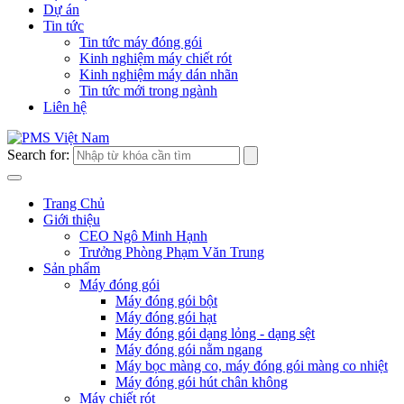
Dự án
Tin tức
Tin tức máy đóng gói
Kinh nghiệm máy chiết rót
Kinh nghiệm máy dán nhãn
Tin tức mới trong ngành
Liên hệ
Search for:
Trang Chủ
Giới thiệu
CEO Ngô Minh Hạnh
Trưởng Phòng Phạm Văn Trung
Sản phẩm
Máy đóng gói
Máy đóng gói bột
Máy đóng gói hạt
Máy đóng gói dạng lỏng - dạng sệt
Máy đóng gói nằm ngang
Máy bọc màng co, máy đóng gói màng co nhiệt
Máy đóng gói hút chân không
Máy chiết rót