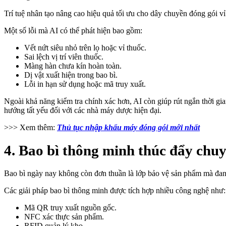
Trí tuệ nhân tạo nâng cao hiệu quả tối ưu cho dây chuyền đóng gói vỉ
Một số lỗi mà AI có thể phát hiện bao gồm:
Vết nứt siêu nhỏ trên lọ hoặc vỉ thuốc.
Sai lệch vị trí viên thuốc.
Màng hàn chưa kín hoàn toàn.
Dị vật xuất hiện trong bao bì.
Lỗi in hạn sử dụng hoặc mã truy xuất.
Ngoài khả năng kiểm tra chính xác hơn, AI còn giúp rút ngắn thời gia
hướng tất yếu đối với các nhà máy dược hiện đại.
>>> Xem thêm:
Thủ tục nhập khẩu máy đóng gói mới nhất
4. Bao bì thông minh thúc đẩy chu
Bao bì ngày nay không còn đơn thuần là lớp bảo vệ sản phẩm mà đang
Các giải pháp bao bì thông minh được tích hợp nhiều công nghệ như:
Mã QR truy xuất nguồn gốc.
NFC xác thực sản phẩm.
RFID quản lý kho.