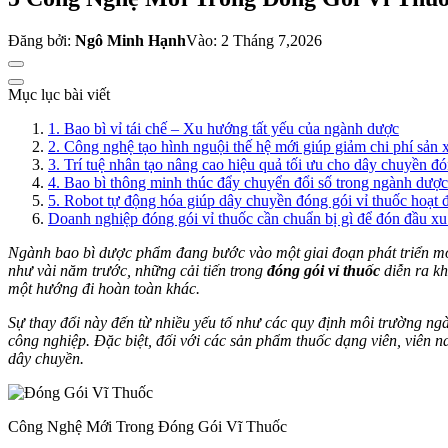
Đăng bởi:
Ngô Minh Hạnh
Vào: 2 Tháng 7,2026
Mục lục bài viết
1. Bao bì vỉ tái chế – Xu hướng tất yếu của ngành dược
2. Công nghệ tạo hình nguội thế hệ mới giúp giảm chi phí sản 
3. Trí tuệ nhân tạo nâng cao hiệu quả tối ưu cho dây chuyền đó
4. Bao bì thông minh thúc đẩy chuyển đổi số trong ngành dược
5. Robot tự động hóa giúp dây chuyền đóng gói vỉ thuốc hoạt 
Doanh nghiệp đóng gói vỉ thuốc cần chuẩn bị gì để đón đầu x
Ngành bao bì dược phẩm đang bước vào một giai đoạn phát triển mới,
như vài năm trước, những cải tiến trong
đóng gói vỉ thuốc
diễn ra kh
một hướng đi hoàn toàn khác.
Sự thay đổi này đến từ nhiều yếu tố như các quy định môi trường ngà
công nghiệp. Đặc biệt, đối với các sản phẩm thuốc dạng viên, viên 
dây chuyền.
Công Nghệ Mới Trong Đóng Gói Vĩ Thuốc