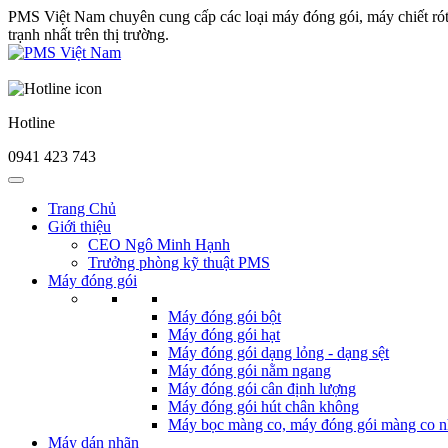
PMS Việt Nam chuyên cung cấp các loại máy đóng gói, máy chiết ró
trạnh nhất trên thị trường.
Hotline
0941 423 743
Trang Chủ
Giới thiệu
CEO Ngô Minh Hạnh
Trưởng phòng kỹ thuật PMS
Máy đóng gói
Máy đóng gói bột
Máy đóng gói hạt
Máy đóng gói dạng lỏng - dạng sệt
Máy đóng gói nằm ngang
Máy đóng gói cân định lượng
Máy đóng gói hút chân không
Máy bọc màng co, máy đóng gói màng co n
Máy dán nhãn