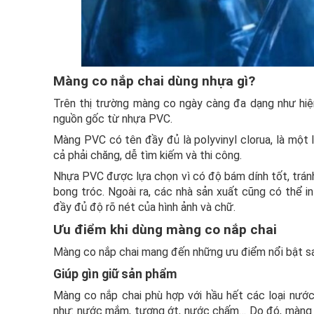
Màng co nắp chai dùng nhựa gì?
Trên thị trường màng co ngày càng đa dạng như hiện
nguồn gốc từ nhựa PVC.
Màng PVC có tên đầy đủ là polyvinyl clorua, là một
cả phải chăng, dễ tìm kiếm và thi công.
Nhựa PVC được lựa chọn vì có độ bám dính tốt, trán
bong tróc. Ngoài ra, các nhà sản xuất cũng có thể
đầy đủ độ rõ nét của hình ảnh và chữ.
Ưu điểm khi dùng màng co nắp chai
Màng co nắp chai mang đến những ưu điểm nổi bật s
Giúp gìn giữ sản phẩm
Màng co nắp chai phù hợp với hầu hết các loại nước 
như: nước mắm, tương ớt, nước chấm… Do đó, màng co