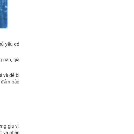
hủ yếu có
 cao, giá
 và dễ bị
n đảm bảo
g gia vị,
t và phân