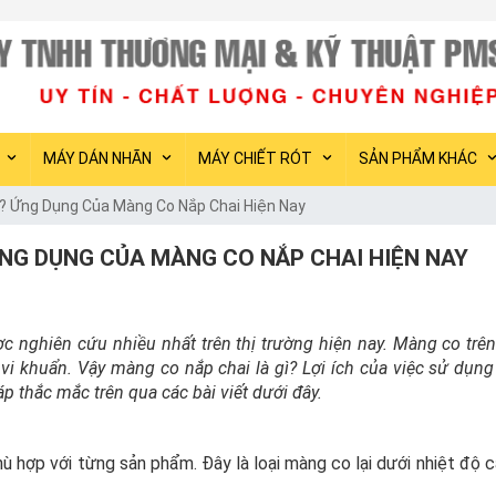
PMS Việt
MÁY DÁN NHÃN
MÁY CHIẾT RÓT
SẢN PHẨM KHÁC
ì? Ứng Dụng Của Màng Co Nắp Chai Hiện Nay
ỨNG DỤNG CỦA MÀNG CO NẮP CHAI HIỆN NAY
 nghiên cứu nhiều nhất trên thị trường hiện nay. Màng co trên
vi khuẩn. Vậy màng co nắp chai là gì? Lợi ích của việc sử dụn
áp thắc mắc trên qua các bài viết dưới đây.
 hợp với từng sản phẩm. Đây là loại màng co lại dưới nhiệt độ 