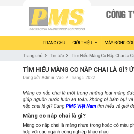
TRANG CHỦ
GIỚI THIỆU
MÁY ĐÓNG GÓI
Trang chủ
Tin tức
Tìm Hiểu Màng Co Nắp Chai Là G
TÌM HIỂU MÀNG CO NẮP CHAI LÀ GÌ? 
Đăng bởi:
Admin
Vào: 9 Tháng 5,2022
Màng co nắp chai là một trong những loại màng được
giúp nguồn nước luôn an toàn, không bị bám bụi và 
nắp chai là gì? Cùng
PMS Việt Nam
tìm hiểu và giải đ
Màng co nắp chai là gì?
Màng co nắp chai là màng nhựa trong hoặc có màu phù
hợp với các ngành công nghiệp khác nhau.