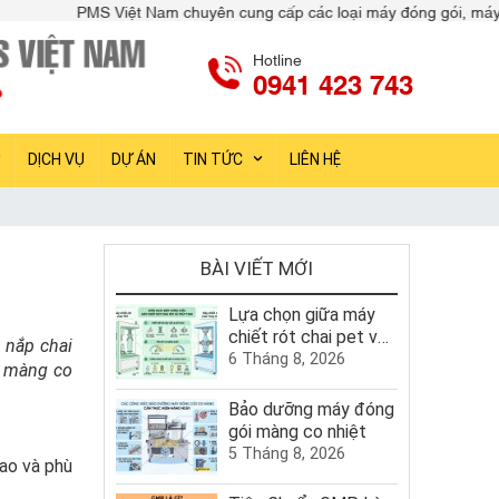
 Nam chuyên cung cấp các loại máy đóng gói, máy chiết rót, máy dán 
Hotline
0941 423 743
DỊCH VỤ
DỰ ÁN
TIN TỨC
LIÊN HỆ
BÀI VIẾT MỚI
Lựa chọn giữa máy
chiết rót chai pet và
 nắp chai
máy chiết rót chai
6 Tháng 8, 2026
g màng co
thủy tinh
Bảo dưỡng máy đóng
gói màng co nhiệt
5 Tháng 8, 2026
cao và phù