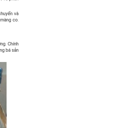
chuyển và
ờ màng co.
ờng. Chính
ảng bá sản