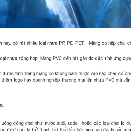
 nay, có rất nhiều loại nhựa PP, PE, PET,… Màng co nắp chai c
 loại nhựa tổng hợp. Màng PVC đến rất gần do đặc tính ứng dụng
h được tình trạng màng co không bám được vào nắp chai, cổ chai
 in thêm logo hay doanh nghiệp thương mại lên nhựa PVC mà vẫ
au:
uống đóng chai như: nước suối, soda… hoặc các loại chai lọ đựn
 được coi là trở thành trợ thủ đắc lực giúp các đại lý sản xuấ