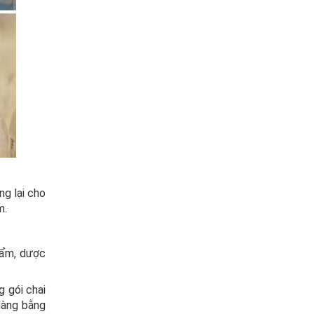
g lại cho
m.
hẩm, dược
 gói chai
 dàng bằng