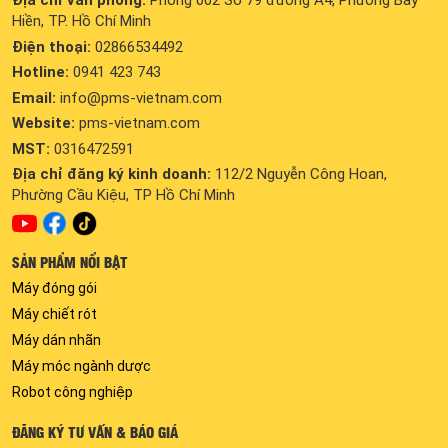
Địa chỉ văn phòng:
Phòng 002 Số 79 đường A4, Phường Bảy
Hiền, TP. Hồ Chí Minh
Điện thoại:
02866534492
Hotline:
0941 423 743
Email:
info@pms-vietnam.com
Website:
pms-vietnam.com
MST:
0316472591
Địa chỉ đăng ký kinh doanh:
112/2 Nguyễn Công Hoan,
Phường Cầu Kiệu, TP Hồ Chí Minh
SẢN PHẨM NỔI BẬT
Máy đóng gói
Máy chiết rót
Máy dán nhãn
Máy móc ngành dược
Robot công nghiệp
ĐĂNG KÝ TƯ VẤN & BÁO GIÁ