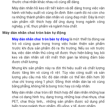
thước chai nhãn khác nhau vô cùng dễ dàng.
Máy dán nhãn hồ keo rất tiết kiệm và dễ dàng trong việc vận
hành với hiệu suất vô cùng ổn định. Bên cạnh đó nó còn cho
ra những thành phẩm dán nhãn vô cùng đẹp mắt. Đây là một
sản phẩm rất thích hợp để ứng dụng trong ngành công
nghiệp, y tế, thực phẩm và ngành hóa chất.
Máy dán nhãn chai tròn bán tự động
Máy dán nhãn chai tròn bán tự động
là một thiết bị đóng vai
trò vô cùng quan trọng trong việc hoàn thiện sản phẩm
trước khi đưa sản phẩm đó ra thị trường. Nếu so với trước
kia, việc dán nhãn thủ công sẽ được thực hiện bằng tay, bôi
keo và dán nhãn sẽ rất mất thời gian lại không đảm bảo
được chất lượng.
Nhưng khi sản phẩm này ra đời thì hiệu suất và chất lượng
được tăng lên vô cùng rõ rệt. Tùy vào công suất và sản
lượng yêu cầu mà tốc độ dán nhãn có thể lên đến hơn 30
chai chỉ trong vòng 1 phút. Đồng thời nhãn dán lại vô cùng
bằng phẳng, không hề bị bong tróc hay có nếp nhăn.
Máy dán nhãn chai tròn rất thích hợp để dán nhãn những loại
chai có dạng hình trụ, dạng trong, những loại chai nhựa, chai
PET, chai thủy tinh,… những sản phẩm được sử dụng phổ
biến trong ngành thực phẩm, đồ uống, y tế, dược phẩm,…