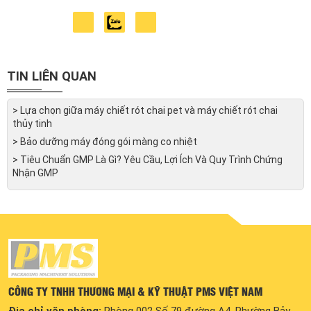
nhãn và các máy hỗ trợ sản xuất công nghiệp tại
Việt Nam. Với kiến thức chuyên môn, kinh
nghiệm và tầm nhìn chiến lược sự dẫn dắt của
anh, công ty đã đạt được những bước tiến đáng
kể trong suốt 5 năm hoạt động.
TIN LIÊN QUAN
> Lựa chọn giữa máy chiết rót chai pet và máy chiết rót chai
thủy tinh
> Bảo dưỡng máy đóng gói màng co nhiệt
> Tiêu Chuẩn GMP Là Gì? Yêu Cầu, Lợi Ích Và Quy Trình Chứng
Nhận GMP
CÔNG TY TNHH THƯƠNG MẠI & KỸ THUẬT PMS VIỆT NAM