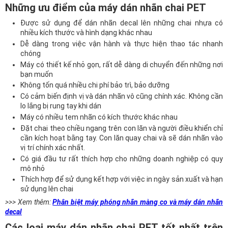
Những ưu điểm của máy dán nhãn chai PET
Được sử dụng để dán nhãn decal lên những chai nhựa có
nhiều kích thước và hình dạng khác nhau
Dễ dàng trong việc vận hành và thực hiện thao tác nhanh
chóng
Máy có thiết kế nhỏ gọn, rất dễ dàng di chuyển đến những nơi
bạn muốn
Không tốn quá nhiều chi phí bảo trì, bảo dưỡng
Có cảm biến định vị và dán nhãn vô cũng chính xác. Không cần
lo lắng bị rung tay khi dán
Máy có nhiều tem nhãn có kích thước khác nhau
Đặt chai theo chiều ngang trên con lăn và người điều khiển chỉ
cần kích hoạt bằng tay. Con lăn quay chai và sẽ dán nhãn vào
vị trí chính xác nhất.
Có giá đầu tư rất thích hợp cho những doanh nghiệp có quy
mô nhỏ
Thích hợp để sử dụng kết hợp với việc in ngày sản xuất và hạn
sử dụng lên chai
>>> Xem thêm:
Phân biệt máy phóng nhãn màng co và máy dán nhãn
decal
Các loại máy dán nhãn chai PET tốt nhất trên