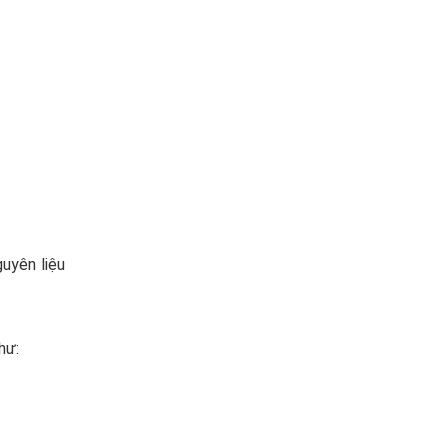
uyên liệu
hư: