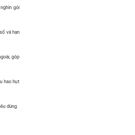
nghìn gói
 số và hạn
ngoài, góp
ệu hao hụt
iêu dùng.