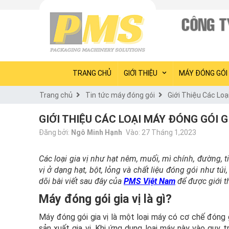
TRANG CHỦ
GIỚI THIỆU
MÁY ĐÓNG GÓI
Trang chủ
Tin tức máy đóng gói
Giới Thiệu Các Loạ
GIỚI THIỆU CÁC LOẠI MÁY ĐÓNG GÓI 
Đăng bởi:
Ngô Minh Hạnh
Vào: 27 Tháng 1,2023
Các loại gia vị như hạt nêm, muối, mì chính, đường, t
vị ở dạng hạt, bột, lỏng và chất liệu đóng gói như tú
dõi bài viết sau đây của
PMS Việt Nam
để được giới th
Máy đóng gói gia vị là gì?
Máy đóng gói gia vị là một loại máy có cơ chế đóng
sản xuất gia vị. Khi ứng dụng loại máy này vào quy 