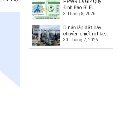
PPWR Là Gì? Quy
Định Bao Bì EU
2025–2030
3 Tháng 8, 2026
Dự án lắp đặt dây
chuyền chiết rót kẹo
tại Bến Tre
30 Tháng 7, 2026