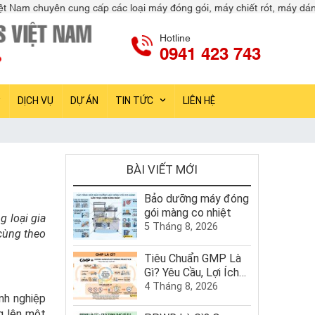
ác loại máy đóng gói, máy chiết rót, máy dán nhãn, máy kiểm tra sản 
Hotline
0941 423 743
DỊCH VỤ
DỰ ÁN
TIN TỨC
LIÊN HỆ
BÀI VIẾT MỚI
Bảo dưỡng máy đóng
gói màng co nhiệt
g loại gia
5 Tháng 8, 2026
 cùng theo
Tiêu Chuẩn GMP Là
Gì? Yêu Cầu, Lợi Ích
Và Quy Trình Chứng
4 Tháng 8, 2026
nh nghiệp
Nhận GMP
g lên một