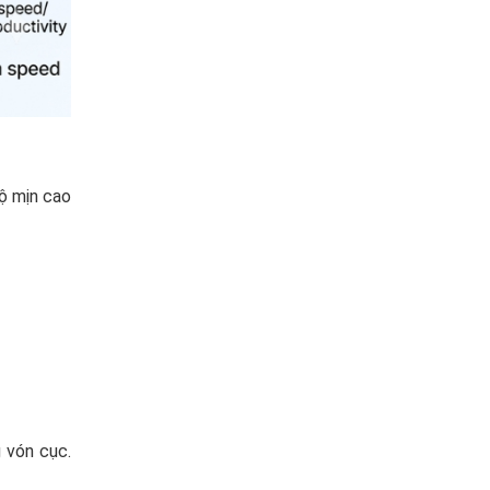
ộ mịn cao
 vón cục.