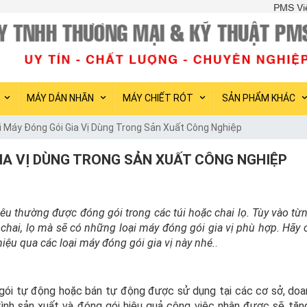
PMS Việt Nam chuyên cung cấp c
MÁY DÁN NHÃN
MÁY CHIẾT RÓT
SẢN PHẨM KHÁC
i Máy Đóng Gói Gia Vị Dùng Trong Sản Xuất Công Nghiệp
GIA VỊ DÙNG TRONG SẢN XUẤT CÔNG NGHIỆP
iêu thường được đóng gói trong các túi hoặc chai lọ. Tùy vào từn
i, chai, lọ mà sẽ có những loại máy đóng gói gia vị phù hợp. Hãy
iệu qua các loại máy đóng gói gia vị này nhé.
.
 gói tự động hoặc bán tự động được sử dụng tại các cơ sở, doa
trình sản xuất và đóng gói hiệu quả công việc nhận được sẽ tăn