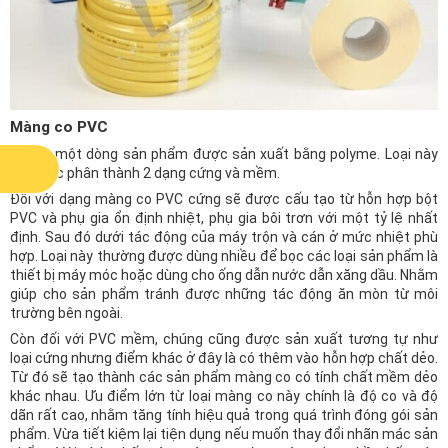
Màng co PVC
Đây là một dòng sản phẩm được sản xuất bằng polyme. Loại này
sẽ được phân thành 2 dạng cứng và mềm.
Đối với dạng màng co PVC cứng sẽ được cấu tạo từ hỗn hợp bột
PVC và phụ gia ổn định nhiệt, phụ gia bôi trơn với một tỷ lệ nhất
định. Sau đó dưới tác động của máy trộn và cán ở mức nhiệt phù
hợp. Loại này thường được dùng nhiều để bọc các loại sản phẩm là
thiết bị máy móc hoặc dùng cho ống dẫn nước dẫn xăng dầu. Nhằm
giúp cho sản phẩm tránh được những tác động ăn mòn từ môi
trường bên ngoài.
Còn đối với PVC mềm, chúng cũng được sản xuất tương tự như
loại cứng nhưng điểm khác ở đây là có thêm vào hỗn hợp chất dẻo.
Từ đó sẽ tạo thành các sản phẩm màng co có tính chất mềm dẻo
khác nhau. Ưu điểm lớn từ loại màng co này chính là độ co và độ
dãn rất cao, nhằm tăng tính hiệu quả trong quá trình đóng gói sản
phẩm. Vừa tiết kiệm lại tiện dụng nếu muốn thay đổi nhãn mác sản