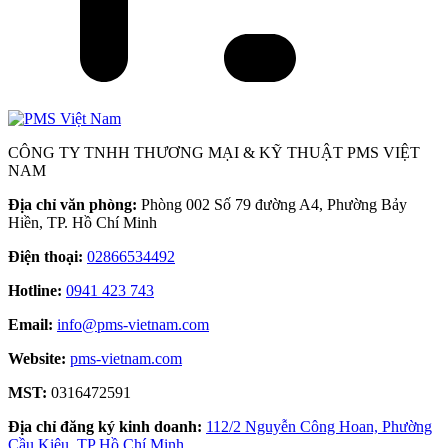
CÔNG TY TNHH THƯƠNG MẠI & KỸ THUẬT PMS VIỆT
NAM
Địa chỉ văn phòng:
Phòng 002 Số 79 đường A4, Phường Bảy
Hiền, TP. Hồ Chí Minh
Điện thoại:
02866534492
Hotline:
0941 423 743
Email:
info@pms-vietnam.com
Website:
pms-vietnam.com
MST:
0316472591
Địa chỉ đăng ký kinh doanh:
112/2 Nguyễn Công Hoan, Phường
Cầu Kiệu, TP Hồ Chí Minh