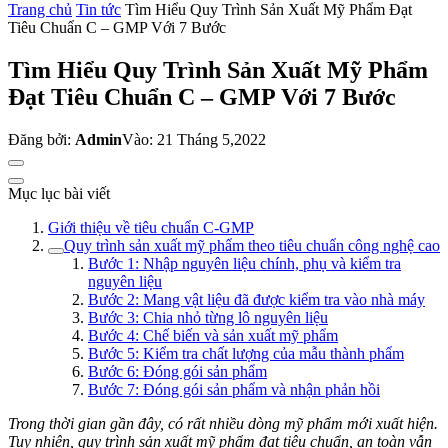
Trang chủ
Tin tức
Tìm Hiểu Quy Trình Sản Xuất Mỹ Phẩm Đạt
Tiêu Chuẩn C – GMP Với 7 Bước
Tìm Hiểu Quy Trình Sản Xuất Mỹ Phẩm
Đạt Tiêu Chuẩn C – GMP Với 7 Bước
Đăng bởi:
Admin
Vào: 21 Tháng 5,2022
Mục lục bài viết
Giới thiệu về tiêu chuẩn C-GMP
Quy trình sản xuất mỹ phẩm theo tiêu chuẩn công nghệ cao
Bước 1: Nhập nguyên liệu chính, phụ và kiểm tra
nguyên liệu
Bước 2: Mang vật liệu đã được kiểm tra vào nhà máy
Bước 3: Chia nhỏ từng lô nguyên liệu
Bước 4: Chế biến và sản xuất mỹ phẩm
Bước 5: Kiểm tra chất lượng của mẫu thành phẩm
Bước 6: Đóng gói sản phẩm
Bước 7: Đóng gói sản phẩm và nhận phản hồi
Trong thời gian gần đây, có rất nhiều dòng mỹ phẩm mới xuất hiện.
Tuy nhiên, quy trình sản xuất mỹ phẩm đạt tiêu chuẩn, an toàn vẫn