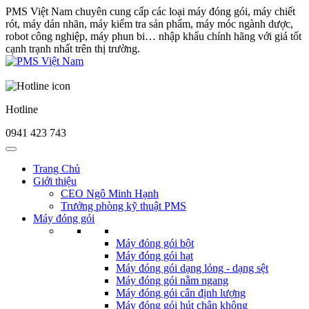
PMS Việt Nam chuyên cung cấp các loại máy đóng gói, máy chiết
rót, máy dán nhãn, máy kiểm tra sản phẩm, máy móc ngành dược,
robot công nghiệp, máy phun bi… nhập khẩu chính hãng với giá tốt
cạnh trạnh nhất trên thị trường.
Hotline
0941 423 743
Trang Chủ
Giới thiệu
CEO Ngô Minh Hạnh
Trưởng phòng kỹ thuật PMS
Máy đóng gói
Máy đóng gói bột
Máy đóng gói hạt
Máy đóng gói dạng lỏng - dạng sệt
Máy đóng gói nằm ngang
Máy đóng gói cân định lượng
Máy đóng gói hút chân không