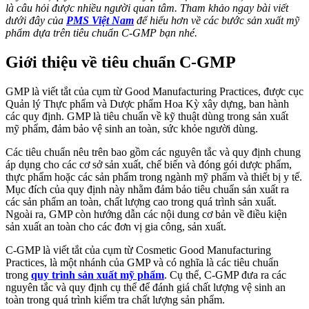
là câu hỏi được nhiều người quan tâm. Tham khảo ngay bài viết
dưới đây của
PMS Việt Nam
để hiểu hơn về các bước sản xuất mỹ
phẩm dựa trên tiêu chuẩn C-GMP bạn nhé.
Giới thiệu về tiêu chuẩn C-GMP
GMP là viết tắt của cụm từ Good Manufacturing Practices, được cục
Quản lý Thực phẩm và Dược phẩm Hoa Kỳ xây dựng, ban hành
các quy định. GMP là tiêu chuẩn về kỹ thuật dùng trong sản xuất
mỹ phẩm, đảm bảo vệ sinh an toàn, sức khỏe người dùng.
Các tiêu chuẩn nêu trên bao gồm các nguyên tắc và quy định chung
áp dụng cho các cơ sở sản xuất, chế biến và đóng gói dược phẩm,
thực phẩm hoặc các sản phẩm trong ngành mỹ phẩm và thiết bị y tế.
Mục đích của quy định này nhằm đảm bảo tiêu chuẩn sản xuất ra
các sản phẩm an toàn, chất lượng cao trong quá trình sản xuất.
Ngoài ra, GMP còn hướng dẫn các nội dung cơ bản về điều kiện
sản xuất an toàn cho các đơn vị gia công, sản xuất.
C-GMP là viết tắt của cụm từ Cosmetic Good Manufacturing
Practices, là một nhánh của GMP và có nghĩa là các tiêu chuẩn
trong
quy trình sản xuất mỹ phẩm
. Cụ thể, C-GMP đưa ra các
nguyên tắc và quy định cụ thể để đánh giá chất lượng vệ sinh an
toàn trong quá trình kiểm tra chất lượng sản phẩm.