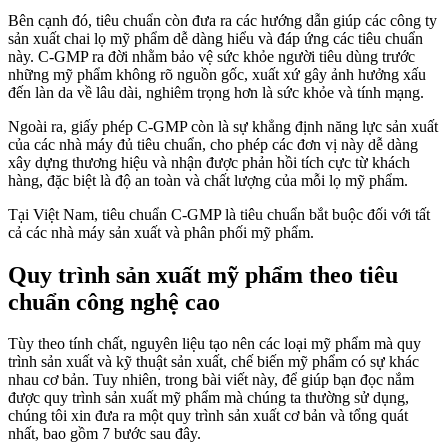
Bên cạnh đó, tiêu chuẩn còn đưa ra các hướng dẫn giúp các công ty
sản xuất chai lọ mỹ phẩm dễ dàng hiểu và đáp ứng các tiêu chuẩn
này. C-GMP ra đời nhằm bảo vệ sức khỏe người tiêu dùng trước
những mỹ phẩm không rõ nguồn gốc, xuất xứ gây ảnh hưởng xấu
đến làn da về lâu dài, nghiêm trọng hơn là sức khỏe và tính mạng.
Ngoài ra, giấy phép C-GMP còn là sự khẳng định năng lực sản xuất
của các nhà máy đủ tiêu chuẩn, cho phép các đơn vị này dễ dàng
xây dựng thương hiệu và nhận được phản hồi tích cực từ khách
hàng, đặc biệt là độ an toàn và chất lượng của mỗi lọ mỹ phẩm.
Tại Việt Nam, tiêu chuẩn C-GMP là tiêu chuẩn bắt buộc đối với tất
cả các nhà máy sản xuất và phân phối mỹ phẩm.
Quy trình sản xuất mỹ phẩm theo tiêu
chuẩn công nghệ cao
Tùy theo tính chất, nguyên liệu tạo nên các loại mỹ phẩm mà quy
trình sản xuất và kỹ thuật sản xuất, chế biến mỹ phẩm có sự khác
nhau cơ bản. Tuy nhiên, trong bài viết này, để giúp bạn đọc nắm
được quy trình sản xuất mỹ phẩm mà chúng ta thường sử dụng,
chúng tôi xin đưa ra một quy trình sản xuất cơ bản và tổng quát
nhất, bao gồm 7 bước sau đây.