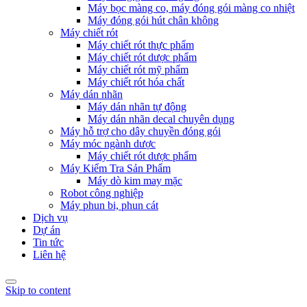
Máy bọc màng co, máy đóng gói màng co nhiệt
Máy đóng gói hút chân không
Máy chiết rót
Máy chiết rót thực phẩm
Máy chiết rót dược phẩm
Máy chiết rót mỹ phẩm
Máy chiết rót hóa chất
Máy dán nhãn
Máy dán nhãn tự động
Máy dán nhãn decal chuyên dụng
Máy hỗ trợ cho dây chuyền đóng gói
Máy móc ngành dược
Máy chiết rót dược phẩm
Máy Kiểm Tra Sản Phẩm
Máy dò kim may mặc
Robot công nghiệp
Máy phun bi, phun cát
Dịch vụ
Dự án
Tin tức
Liên hệ
Skip to content