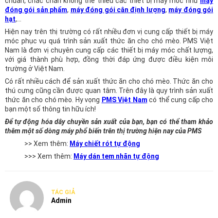
chuẩn, chắc chắn không thể thiếu các thiết bị máy móc như
máy
đóng gói sản phẩm
,
máy đóng gói cân định lượng
,
máy đóng gói
hạt
,…
Hiện nay trên thị trường có rất nhiều đơn vị cung cấp thiết bị máy
móc phục vụ quá trình sản xuất thức ăn cho chó mèo. PMS Việt
Nam là đơn vị chuyên cung cấp các thiết bị máy móc chất lượng,
với giá thành phù hợp, đồng thời đáp ứng được điều kiện môi
trường ở Việt Nam.
Có rất nhiều cách để sản xuất thức ăn cho chó mèo. Thức ăn cho
thú cưng cũng cần được quan tâm. Trên đây là quy trình sản xuất
thức ăn cho chó mèo. Hy vọng
PMS Việt Nam
có thể cung cấp cho
bạn một số thông tin hữu ích!
Để tự động hóa dây chuyền sản xuất của bạn, bạn có thể tham khảo
thêm một số dòng máy phổ biến trên thị trường hiện nay của PMS
>> Xem thêm:
Máy chiết rót tự động
>>> Xem thêm:
Máy dán tem nhãn tự động
TÁC GIẢ
Admin