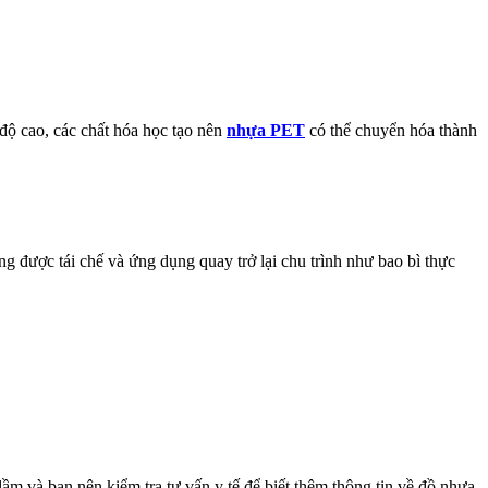
độ cao, các chất hóa học tạo nên
nhựa PET
có thể chuyển hóa thành
 được tái chế và ứng dụng quay trở lại chu trình như bao bì thực
ầm và bạn nên kiểm tra tư vấn y tế để biết thêm thông tin về đồ nhựa.