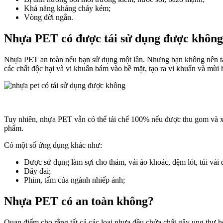
Khả năng kháng cháy kém;
Vòng đời ngắn.
Nhựa PET có được tái sử dụng được khôn
Nhựa PET an toàn nếu bạn sử dụng một lần. Nhưng bạn không nên tái
các chất độc hại và vi khuẩn bám vào bề mặt, tạo ra vi khuẩn và mùi
Tuy nhiên, nhựa PET vẫn có thể tái chế 100% nếu được thu gom và xử 
phẩm.
Có một số ứng dụng khác như:
Được sử dụng làm sợi cho thảm, vải áo khoác, đệm lót, túi vải d
Dây đai;
Phim, tấm của ngành nhiếp ảnh;
Nhựa PET có an toàn không?
Quan điểm cho rằng tất cả các loại nhựa đều chứa chất gây ung thư ho