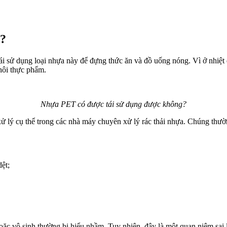
g?
 sử dụng loại nhựa này để đựng thức ăn và đồ uống nóng. Vì ở nhiệt 
 hôi thực phẩm.
Nhựa PET có được tái sử dụng được không?
lý cụ thể trong các nhà máy chuyên xử lý rác thải nhựa. Chúng thường
ệt;
ặc vô sinh thường bị hiểu nhầm. Tuy nhiên, đây là một quan niệm sai l