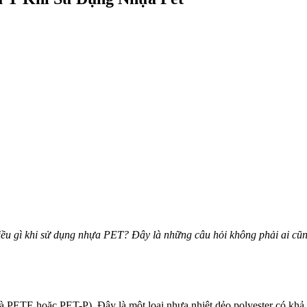
ều gì khi sử dụng nhựa PET? Đây là những câu hỏi không phải ai cũn
à PETE hoặc PET-P). Đây là một loại nhựa nhiệt dẻo polyester có khả nă