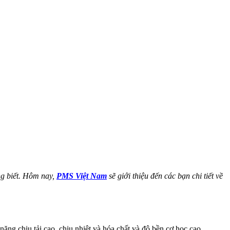
g biết. Hôm nay,
PMS Việt Nam
sẽ giới thiệu đến các bạn chi tiết về
ng chịu tải cao, chịu nhiệt và hóa chất và độ bền cơ học cao.