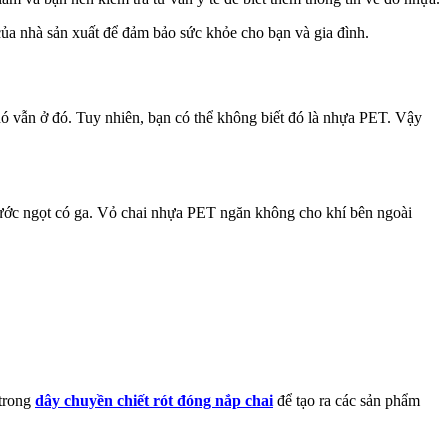
ủa nhà sản xuất để đảm bảo sức khỏe cho bạn và gia đình.
ó vẫn ở đó. Tuy nhiên, bạn có thể không biết đó là nhựa PET. Vậy
nước ngọt có ga. Vỏ chai nhựa PET ngăn không cho khí bên ngoài
trong
dây chuyền chiết rót đóng nắp chai
để tạo ra các sản phẩm