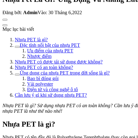
Đăng bởi:
Admin
Vào: 30 Tháng 6,2022
Mục lục bài viết
Nhựa PET là gì?
Đặc tính nổi bật của nhựa PET
Ưu điểm của nhựa PET
Nhược điểm
Nhựa PET có được tái sử dụng được không?
Nhựa PET có an toàn không?
Ứng dụng của nhựa PET trong đời sống là gì?
Bao bì đóng gói
Vải polyester
Điện tử và công nghệ ô tô
Cần lưu ý gì khi sử dụng nhựa PET?
Nhựa PET là gì? Sử dụng nhựa PET có an toàn không? Cần lưu ý đi
nhựa PET là như thế nào nhé!
Nhựa PET là gì?
Nhựa PET có tên đầy đủ là Polyethylene Terephthalate (hay còn gọi l