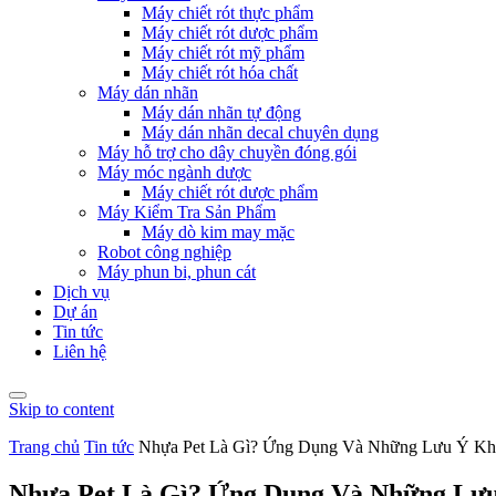
Máy chiết rót thực phẩm
Máy chiết rót dược phẩm
Máy chiết rót mỹ phẩm
Máy chiết rót hóa chất
Máy dán nhãn
Máy dán nhãn tự động
Máy dán nhãn decal chuyên dụng
Máy hỗ trợ cho dây chuyền đóng gói
Máy móc ngành dược
Máy chiết rót dược phẩm
Máy Kiểm Tra Sản Phẩm
Máy dò kim may mặc
Robot công nghiệp
Máy phun bi, phun cát
Dịch vụ
Dự án
Tin tức
Liên hệ
Skip to content
Trang chủ
Tin tức
Nhựa Pet Là Gì? Ứng Dụng Và Những Lưu Ý Kh
Nhựa Pet Là Gì? Ứng Dụng Và Những Lưu