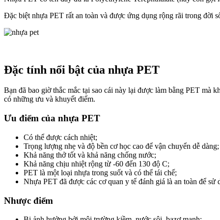
Đặc biệt nhựa PET rất an toàn và được ứng dụng rộng rãi trong đời s
Đặc tính nổi bật của nhựa PET
Bạn đã bao giờ thắc mắc tại sao cái này lại được làm bằng PET mà kh
có những ưu và khuyết điểm.
Ưu điểm của nhựa PET
Có thể được cách nhiệt;
Trọng lượng nhẹ và độ bền cơ học cao để vận chuyển dễ dàng;
Khả năng thở tốt và khả năng chống nước;
Khả năng chịu nhiệt rộng từ -60 đến 130 độ C;
PET là một loại nhựa trong suốt và có thể tái chế;
Nhựa PET đã được các cơ quan y tế đánh giá là an toàn để sử
Nhược điểm
Bị ảnh hưởng bởi môi trường kiềm, nước sôi, bazơ mạnh;