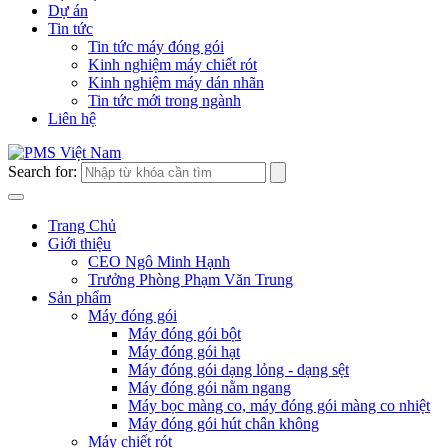
Dự án
Tin tức
Tin tức máy đóng gói
Kinh nghiệm máy chiết rót
Kinh nghiệm máy dán nhãn
Tin tức mới trong ngành
Liên hệ
Search for:
Trang Chủ
Giới thiệu
CEO Ngô Minh Hạnh
Trưởng Phòng Phạm Văn Trung
Sản phẩm
Máy đóng gói
Máy đóng gói bột
Máy đóng gói hạt
Máy đóng gói dạng lỏng - dạng sệt
Máy đóng gói nằm ngang
Máy bọc màng co, máy đóng gói màng co nhiệt
Máy đóng gói hút chân không
Máy chiết rót