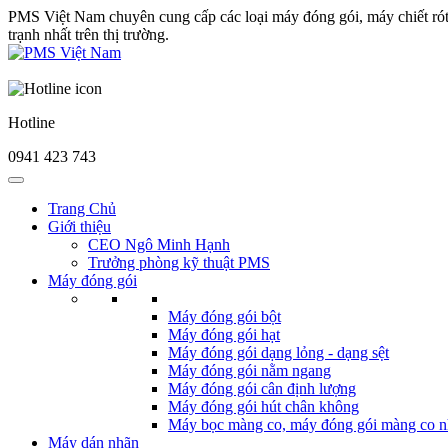
PMS Việt Nam chuyên cung cấp các loại máy đóng gói, máy chiết ró
trạnh nhất trên thị trường.
Hotline
0941 423 743
Trang Chủ
Giới thiệu
CEO Ngô Minh Hạnh
Trưởng phòng kỹ thuật PMS
Máy đóng gói
Máy đóng gói bột
Máy đóng gói hạt
Máy đóng gói dạng lỏng - dạng sệt
Máy đóng gói nằm ngang
Máy đóng gói cân định lượng
Máy đóng gói hút chân không
Máy bọc màng co, máy đóng gói màng co n
Máy dán nhãn