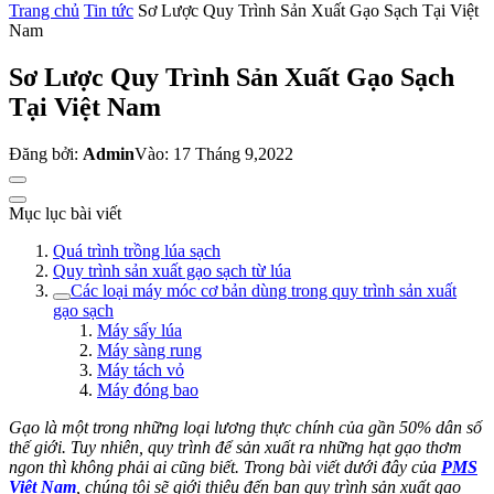
Trang chủ
Tin tức
Sơ Lược Quy Trình Sản Xuất Gạo Sạch Tại Việt
Nam
Sơ Lược Quy Trình Sản Xuất Gạo Sạch
Tại Việt Nam
Đăng bởi:
Admin
Vào: 17 Tháng 9,2022
Mục lục bài viết
Quá trình trồng lúa sạch
Quy trình sản xuất gạo sạch từ lúa
Các loại máy móc cơ bản dùng trong quy trình sản xuất
gạo sạch
Máy sấy lúa
Máy sàng rung
Máy tách vỏ
Máy đóng bao
Gạo là một trong những loại lương thực chính của gần 50% dân số
thế giới. Tuy nhiên, quy trình để sản xuất ra những hạt gạo thơm
ngon thì không phải ai cũng biết. Trong bài viết dưới đây của
PMS
Việt Nam
, chúng tôi sẽ giới thiệu đến bạn quy trình sản xuất gạo