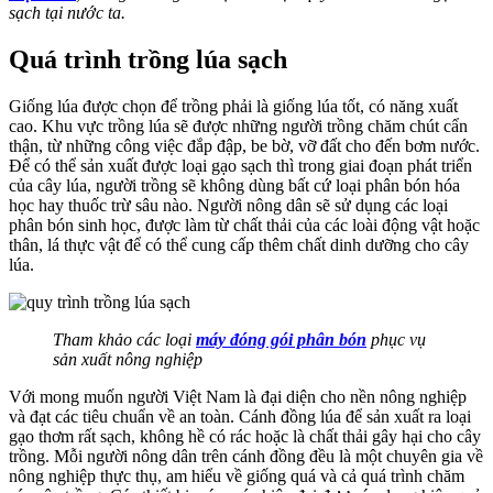
sạch tại nước ta.
Quá trình trồng lúa sạch
Giống lúa được chọn để trồng phải là giống lúa tốt, có năng xuất
cao. Khu vực trồng lúa sẽ được những người trồng chăm chút cẩn
thận, từ những công việc đắp đập, be bờ, vỡ đất cho đến bơm nước.
Để có thể sản xuất được loại gạo sạch thì trong giai đoạn phát triển
của cây lúa, người trồng sẽ không dùng bất cứ loại phân bón hóa
học hay thuốc trừ sâu nào. Người nông dân sẽ sử dụng các loại
phân bón sinh học, được làm từ chất thải của các loài động vật hoặc
thân, lá thực vật để có thể cung cấp thêm chất dinh dưỡng cho cây
lúa.
Tham khảo các loại
máy đóng gói phân bón
phục vụ
sản xuất nông nghiệp
Với mong muốn người Việt Nam là đại diện cho nền nông nghiệp
và đạt các tiêu chuẩn về an toàn. Cánh đồng lúa để sản xuất ra loại
gạo thơm rất sạch, không hề có rác hoặc là chất thải gây hại cho cây
trồng. Mỗi người nông dân trên cánh đồng đều là một chuyên gia về
nông nghiệp thực thụ, am hiểu về giống quá và cả quá trình chăm