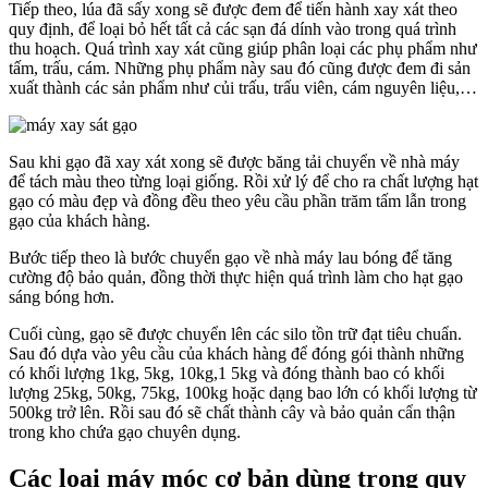
Tiếp theo, lúa đã sấy xong sẽ được đem để tiến hành xay xát theo
quy định, để loại bỏ hết tất cả các sạn đá dính vào trong quá trình
thu hoạch. Quá trình xay xát cũng giúp phân loại các phụ phẩm như
tấm, trấu, cám. Những phụ phẩm này sau đó cũng được đem đi sản
xuất thành các sản phẩm như củi trấu, trấu viên, cám nguyên liệu,…
Sau khi gạo đã xay xát xong sẽ được băng tải chuyển về nhà máy
để tách màu theo từng loại giống. Rồi xử lý để cho ra chất lượng hạt
gạo có màu đẹp và đồng đều theo yêu cầu phần trăm tấm lẫn trong
gạo của khách hàng.
Bước tiếp theo là bước chuyển gạo về nhà máy lau bóng để tăng
cường độ bảo quản, đồng thời thực hiện quá trình làm cho hạt gạo
sáng bóng hơn.
Cuối cùng, gạo sẽ được chuyển lên các silo tồn trữ đạt tiêu chuẩn.
Sau đó dựa vào yêu cầu của khách hàng để đóng gói thành những
có khối lượng 1kg, 5kg, 10kg,1 5kg và đóng thành bao có khối
lượng 25kg, 50kg, 75kg, 100kg hoặc dạng bao lớn có khối lượng từ
500kg trở lên. Rồi sau đó sẽ chất thành cây và bảo quản cẩn thận
trong kho chứa gạo chuyên dụng.
Các loại máy móc cơ bản dùng trong quy