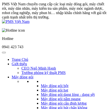
PMS Việt Nam chuyên cung cấp các loại máy đóng gói, máy chiết
rót, máy dán nhãn, máy kiểm tra sản phẩm, máy móc ngành dược,
robot công nghiệp, máy phun bi… nhập khẩu chính hãng với giá tốt
cạnh trạnh nhất trên thị trường.
Hotline
0941 423 743
Trang Chủ
Giới thiệu
CEO Ngô Minh Hạnh
Trưởng phòng kỹ thuật PMS
Máy đóng gói
Máy đóng gói bột
Máy đóng gói hạt
Máy đóng gói dạng lỏng - dạng sệt
Máy đóng gói nằm ngang
Máy đóng gói cân định lượng
Máy đóng gói hút chân không