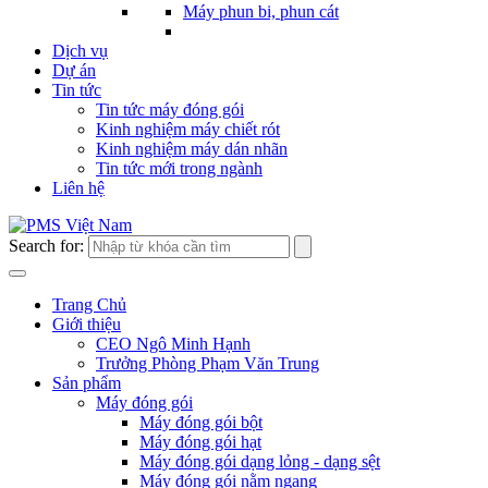
Máy phun bi, phun cát
Dịch vụ
Dự án
Tin tức
Tin tức máy đóng gói
Kinh nghiệm máy chiết rót
Kinh nghiệm máy dán nhãn
Tin tức mới trong ngành
Liên hệ
Search for:
Trang Chủ
Giới thiệu
CEO Ngô Minh Hạnh
Trưởng Phòng Phạm Văn Trung
Sản phẩm
Máy đóng gói
Máy đóng gói bột
Máy đóng gói hạt
Máy đóng gói dạng lỏng - dạng sệt
Máy đóng gói nằm ngang