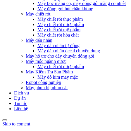
Máy bọc màng co, máy đóng gói màng co nhiệt
Máy đóng gói hút chân không
Máy chiết rót
Máy chiết rót thực phẩm
Máy chiết rót dược phẩm
Máy chiết rót mỹ phẩm
Máy chiết rót hóa chất
Máy dán nhãn
Máy dán nhãn tự động
Máy dán nhãn decal chuyên dụng
Máy hỗ trợ cho dây chuyền đóng gói
Máy móc ngành dược
Máy chiết rót dược phẩm
Máy Kiểm Tra Sản Phẩm
Máy dò kim may mặc
Robot công nghiệp
Máy phun bi, phun cát
Dịch vụ
Dự án
Tin tức
Liên hệ
Skip to content