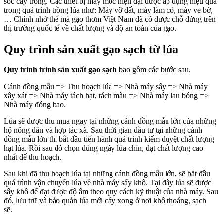
sóc cây trồng. Các thiết bị máy móc hiện đại được áp dụng hiệu quả
trong quá trình trồng lúa như: Máy vỡ đất, máy làm cỏ, máy ve bờ,
… Chính nhờ thế mà gạo thơm Việt Nam đã có được chỗ đứng trên
thị trường quốc tế về chất lượng và độ an toàn của gạo.
Quy trình sản xuất gạo sạch từ lúa
Quy trình trình sản xuất gạo sạch
bao gồm các bước sau.
Cánh đồng mẫu => Thu hoạch lúa => Nhà máy sấy => Nhà máy
xây xát => Nhà máy tách hạt, tách màu => Nhà máy lau bóng =>
Nhà máy đóng bao.
Lúa sẽ được thu mua ngay tại những cánh đồng mẫu lớn của những
hộ nông dân và hợp tác xã. Sau thời gian đầu tư tại những cánh
đồng mẫu lớn thì bắt đầu tiến hành quá trình kiểm duyệt chất lượng
hạt lúa. Rồi sau đó chọn đúng ngày lúa chín, đạt chất lượng cao
nhất để thu hoạch.
Sau khi đã thu hoạch lúa tại những cánh đồng mẫu lớn, sẽ bắt đầu
quá trình vận chuyển lúa về nhà máy sấy khô. Tại đây lúa sẽ được
sấy khô để đạt được độ ẩm theo quy cách kỹ thuật của nhà máy. Sau
đó, lưu trữ và bảo quản lúa mới cấy xong ở nơi khô thoáng, sạch
sẽ.