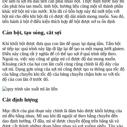
Để làm ra sợi mì đầu tiên cần phải nhào bột. Thực hiện bước này thì
cần phải hòa tan muối, tinh bột, hương liệu cùng một số thành phần
khác trừ bột mì vào nước. Khi đã có hỗn hợp này thì mới trộn với
bột mì cho đến khi bột đã có được độ dài mình mong muốn. Sau đó,
tiến hành ủ bột ở điều kiện thích hợp để bột được nở ra ổn định
Cán bột, tạo sóng, cắt sợi
Khi khối bột được đưa qua con lăn để quay lại dạng tấm. Tấm bột
sẽ tiếp tục quá trình này lặp đi lặp lại để tạo ra một mạng lưới gluten.
Điều này cũng rất ý nghĩa để có thể tạo sợi ở quá trình tiếp theo.
Ngoài ra, việc này cũng sẽ giúp mì có được độ dai mong muốn.
Khoảng cách của hai con lăn cuối cùng cũng chính là độ dày của
sợi mì. Dạng gợn sóng của sợi mì cũng được tạo ra thông qua tốc độ
của bằng chuyền khi tốc độ của băng chuyền chậm hơn so với tốc
độ của con lăn ở trước đó.
Cắt định lượng
Mục đích của giai đoạn này chính là đảm bảo được khối lượng của
mì đều bằng nhau. Mì sau khi đã nguội sẽ theo bằng chuyền đến
dao định hướng. Ở đâu, mì sẽ được chuyển động trên băng tải và
được cắt thành những đoạn bằng nhau và vơi xuống phễu. Tùy vào