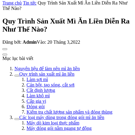
Trang chủ
Tin tức
Quy Trình Sản Xuất Mì Ăn Liền Diễn Ra Như
Thế Nào?
Quy Trình Sản Xuất Mì Ăn Liền Diễn Ra
Như Thế Nào?
Đăng bởi:
Admin
Vào: 20 Tháng 3,2022
Mục lục bài viết
Nguyên liệu để làm nên mì ăn liền
Quy trình sản xuất mì ăn liền
Làm sợi mì
Cán bột, tạo sóng, cắt sợi
Cắt định lượng
Làm khô mì
Cấp gia vị
Đóng gói
Kiểm tra chất lượng sản phẩm và đóng thùng
Các loại máy dùng trong đóng gói mì ăn liền
Máy dò kim loại thực phẩm
Máy đóng gói nằm ngang tự động