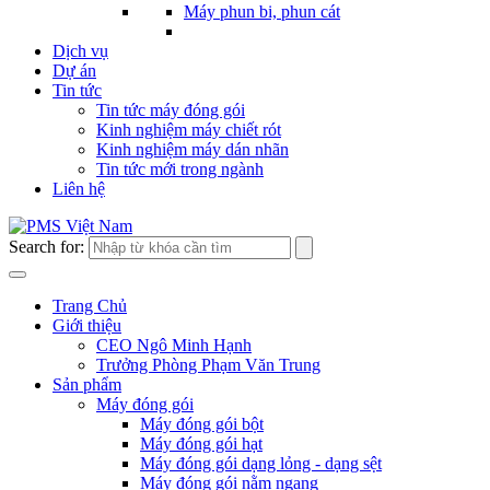
Máy phun bi, phun cát
Dịch vụ
Dự án
Tin tức
Tin tức máy đóng gói
Kinh nghiệm máy chiết rót
Kinh nghiệm máy dán nhãn
Tin tức mới trong ngành
Liên hệ
Search for:
Trang Chủ
Giới thiệu
CEO Ngô Minh Hạnh
Trưởng Phòng Phạm Văn Trung
Sản phẩm
Máy đóng gói
Máy đóng gói bột
Máy đóng gói hạt
Máy đóng gói dạng lỏng - dạng sệt
Máy đóng gói nằm ngang