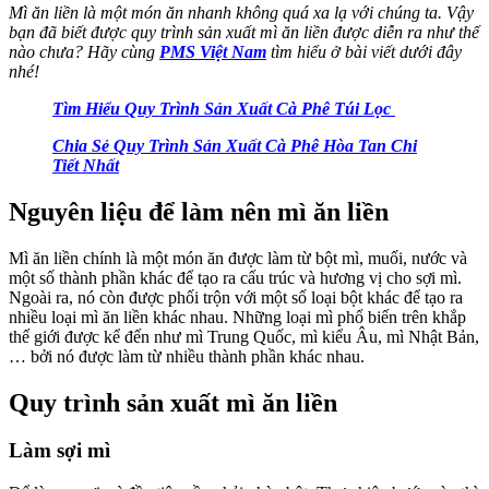
Mì ăn liền là một món ăn nhanh không quá xa lạ với chúng ta. Vậy
bạn đã biết được quy trình sản xuất mì ăn liền được diễn ra như thế
nào chưa? Hãy cùng
PMS Việt Nam
tìm hiểu ở bài viết dưới đây
nhé!
Tìm Hiểu Quy Trình Sản Xuất Cà Phê Túi Lọc
Chia Sẻ Quy Trình Sản Xuất Cà Phê Hòa Tan Chi
Tiết Nhất
Nguyên liệu để làm nên mì ăn liền
Mì ăn liền chính là một món ăn được làm từ bột mì, muối, nước và
một số thành phần khác để tạo ra cấu trúc và hương vị cho sợi mì.
Ngoài ra, nó còn được phối trộn với một số loại bột khác để tạo ra
nhiều loại mì ăn liền khác nhau. Những loại mì phổ biến trên khắp
thế giới được kể đến như mì Trung Quốc, mì kiểu Âu, mì Nhật Bản,
… bởi nó được làm từ nhiều thành phần khác nhau.
Quy trình sản xuất mì ăn liền
Làm sợi mì