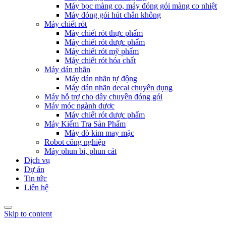
Máy bọc màng co, máy đóng gói màng co nhiệt
Máy đóng gói hút chân không
Máy chiết rót
Máy chiết rót thực phẩm
Máy chiết rót dược phẩm
Máy chiết rót mỹ phẩm
Máy chiết rót hóa chất
Máy dán nhãn
Máy dán nhãn tự động
Máy dán nhãn decal chuyên dụng
Máy hỗ trợ cho dây chuyền đóng gói
Máy móc ngành dược
Máy chiết rót dược phẩm
Máy Kiểm Tra Sản Phẩm
Máy dò kim may mặc
Robot công nghiệp
Máy phun bi, phun cát
Dịch vụ
Dự án
Tin tức
Liên hệ
Skip to content