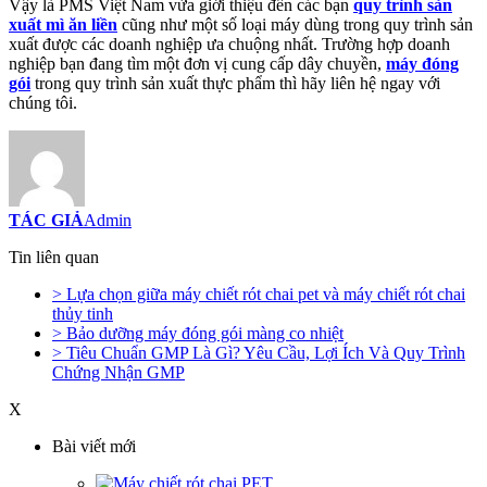
Vậy là PMS Việt Nam vừa giới thiệu đến các bạn
quy trình sản
xuất mì ăn liền
cũng như một số loại máy dùng trong quy trình sản
xuất được các doanh nghiệp ưa chuộng nhất. Trường hợp doanh
nghiệp bạn đang tìm một đơn vị cung cấp dây chuyền,
máy đóng
gói
trong quy trình sản xuất thực phẩm thì hãy liên hệ ngay với
chúng tôi.
TÁC GIẢ
Admin
Tin liên quan
> Lựa chọn giữa máy chiết rót chai pet và máy chiết rót chai
thủy tinh
> Bảo dưỡng máy đóng gói màng co nhiệt
> Tiêu Chuẩn GMP Là Gì? Yêu Cầu, Lợi Ích Và Quy Trình
Chứng Nhận GMP
X
Bài viết mới