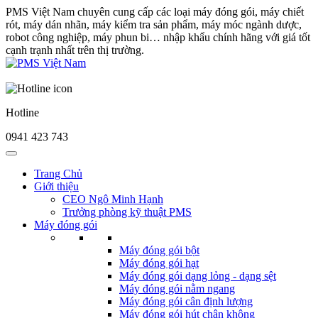
PMS Việt Nam chuyên cung cấp các loại máy đóng gói, máy chiết
rót, máy dán nhãn, máy kiểm tra sản phẩm, máy móc ngành dược,
robot công nghiệp, máy phun bi… nhập khẩu chính hãng với giá tốt
cạnh trạnh nhất trên thị trường.
Hotline
0941 423 743
Trang Chủ
Giới thiệu
CEO Ngô Minh Hạnh
Trưởng phòng kỹ thuật PMS
Máy đóng gói
Máy đóng gói bột
Máy đóng gói hạt
Máy đóng gói dạng lỏng - dạng sệt
Máy đóng gói nằm ngang
Máy đóng gói cân định lượng
Máy đóng gói hút chân không