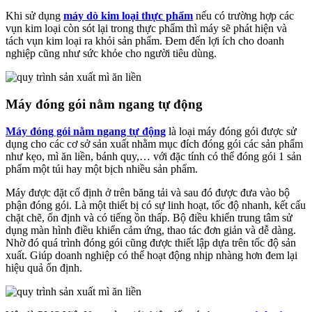
Khi sử dụng
máy dò kim loại thực phẩm
nếu có trường hợp các
vụn kim loại còn sót lại trong thực phẩm thì máy sẽ phát hiện và
tách vụn kim loại ra khỏi sản phẩm. Đem đến lợi ích cho doanh
nghiệp cũng như sức khỏe cho người tiêu dùng.
Máy đóng gói nằm ngang tự động
Máy đóng gói nằm ngang tự động
là loại máy đóng gói được sử
dụng cho các cơ sở sản xuất nhằm mục đích đóng gói các sản phẩm
như kẹo, mì ăn liền, bánh quy,… với đặc tính có thể đóng gói 1 sản
phẩm một túi hay một bịch nhiều sản phẩm.
Máy được đặt cố định ở trên băng tải và sau đó được đưa vào bộ
phận đóng gói. Là một thiết bị có sự linh hoạt, tốc độ nhanh, kết cấu
chặt chẽ, ổn định và có tiếng ồn thấp. Bộ điều khiển trung tâm sử
dụng màn hình điều khiển cảm ứng, thao tác đơn giản và dễ dàng.
Nhờ đó quá trình đóng gói cũng được thiết lập dựa trên tốc độ sản
xuất. Giúp doanh nghiệp có thể hoạt động nhịp nhàng hơn đem lại
hiệu quả ổn định.