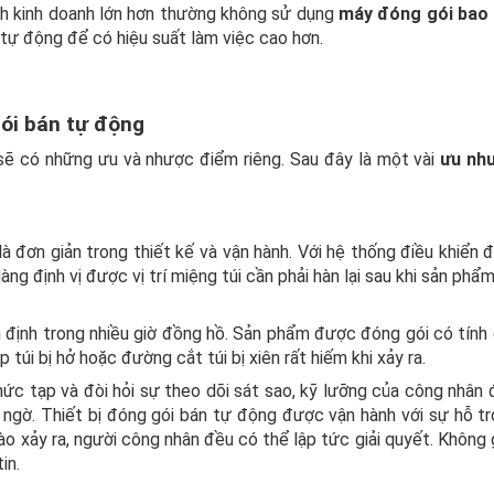
nh kinh doanh lớn hơn thường không sử dụng
máy đóng gói bao 
tự động để có hiệu suất làm việc cao hơn.
ói bán tự động
sẽ có những ưu và nhược điểm riêng. Sau đây là một vài
ưu nh
 đơn giản trong thiết kế và vận hành. Với hệ thống điều khiển 
g định vị được vị trí miệng túi cần phải hàn lại sau khi sản ph
n định trong nhiều giờ đồng hồ. Sản phẩm được đóng gói có tính
p túi bị hở hoặc đường cắt túi bị xiên rất hiếm khi xảy ra.
ức tạp và đòi hỏi sự theo dõi sát sao, kỹ lưỡng của công nhân 
t ngờ. Thiết bị đóng gói bán tự động được vận hành với sự hỗ t
nào xảy ra, người công nhân đều có thể lập tức giải quyết. Không
in.