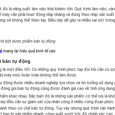
 đó là năng suất làm việc khá khiêm tốn. Quá trình làm việc, vậ
thế máy cần phải hoạt động nhịp nhàng và đúng theo nhịp sản xuấ
ng sẽ không thể theo kịp. Điều này dễ gây ra nhiều sai sót trong
rót bột dược phẩm bán tự động
rẻ
mang lại hiệu quả kinh tế cao
bì bán tự động
là một điều tốt. Có những quy trình phức tạp đòi hỏi cần có sự
t bị máy móc hoàn toàn không thể làm được.
tự động được nhiều doanh nghiệp lựa chọn và tin tưởng sử dụng 
y đóng gói bán tự động cũng được đánh giá cao về tính ứng dụng
hẩm khác nhau. Đặc biệt đó là những sản phẩm có thể nói là khó
này đều cần sự giám sát của nhân công ở nhiều công đoạn phức 
ành theo cơ chế bán tự động. Tuy vậy nhưng quá trình vận hàn
t bao bì sản phẩm nhanh, công suất vượt trội, độ chính xác cao.