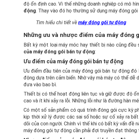
độ ổn định cao. Vì thế những doanh nghiệp có mô hì
động
. Thay vào đó họ thường sử dụng máy đóng gói 
Tìm hiểu chi tiết về
máy đóng gói tự động
Những ưu và nhược điểm của máy đóng g
Bất kỳ một loại máy móc hay thiết bị nào cũng đều 
của máy đóng gói bán tự động
:
Ưu điểm của máy đóng gói bán tự động
Ưu điểm đầu tiên của máy đóng gói bán tự động đó là
động dựa trên cảm biến. Nhờ vậy mà máy có thể dễ dàn
đưa vào bao bì.
Thiết bị có thể hoạt động liên tục và giữ được độ ổ
cao và ít khi xảy ra lỗi. Những lỗi như là đường hàn mé
Có một số sản phẩm có quá trình đóng gói cực kỳ ph
kịp thời xử lý được các sai số hoặc sự cố xảy ra bấ
dõi của con người. Chính vì thế khi có bất kỳ vấn đề 
máy đóng gói tự động cần phải đợi truyền đạt thông t