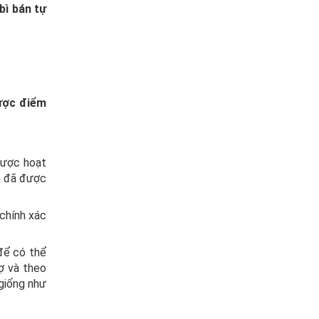
bì bán tự
ược điểm
được hoạt
ẩm đã được
 chính xác
để có thể
rợ và theo
 giống như