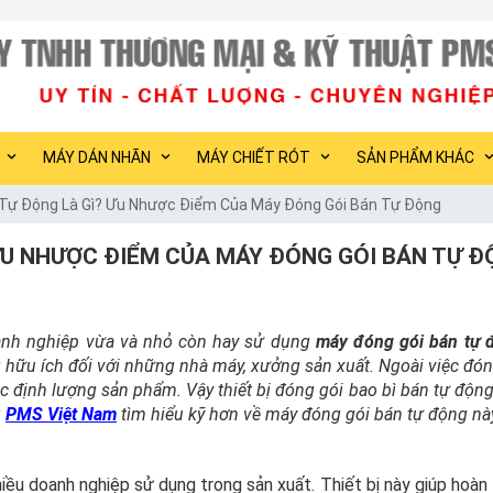
PMS Việt
MÁY DÁN NHÃN
MÁY CHIẾT RÓT
SẢN PHẨM KHÁC
Tự Động Là Gì? Ưu Nhược Điểm Của Máy Đóng Gói Bán Tự Động
ƯU NHƯỢC ĐIỂM CỦA MÁY ĐÓNG GÓI BÁN TỰ 
oanh nghiệp vừa và nhỏ còn hay sử dụng
máy đóng gói bán tự 
g hữu ích đối với những nhà máy, xưởng sản xuất. Ngoài việc đó
c định lượng sản phẩm. Vậy thiết bị đóng gói bao bì bán tự động
g
PMS Việt Nam
tìm hiểu kỹ hơn về máy đóng gói bán tự động nà
iều doanh nghiệp sử dụng trong sản xuất. Thiết bị này giúp hoàn 