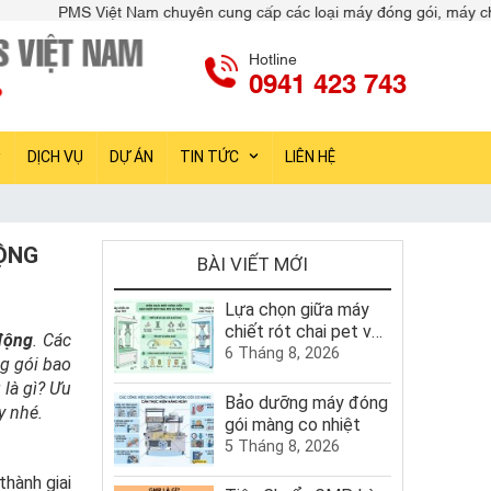
 Nam chuyên cung cấp các loại máy đóng gói, máy chiết rót, máy dán n
Hotline
0941 423 743
DỊCH VỤ
DỰ ÁN
TIN TỨC
LIÊN HỆ
ĐỘNG
BÀI VIẾT MỚI
Lựa chọn giữa máy
chiết rót chai pet và
động
. Các
máy chiết rót chai
6 Tháng 8, 2026
ng gói bao
thủy tinh
 là gì? Ưu
Bảo dưỡng máy đóng
y nhé.
gói màng co nhiệt
5 Tháng 8, 2026
thành giai