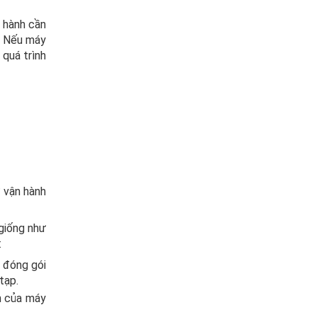
n hành cần
t. Nếu máy
 quá trình
 vận hành
giống như
:
 đóng gói
tạp.
h của máy