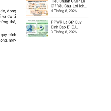
Tiêu Chuẩn GMP Là
Gì? Yêu Cầu, Lợi Ích
 đo, đong
Và Quy Trình Chứng
4 Tháng 8, 2026
Nhận GMP
 và độ tỉ
hững thế,
PPWR Là Gì? Quy
Định Bao Bì EU
2025–2030
3 Tháng 8, 2026
quy trình
hong, máy