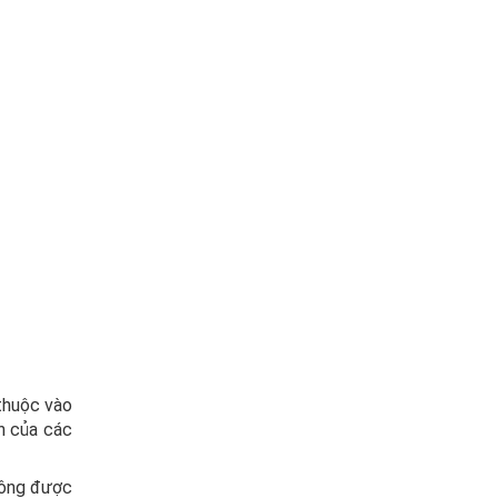
thuộc vào
h của các
không được