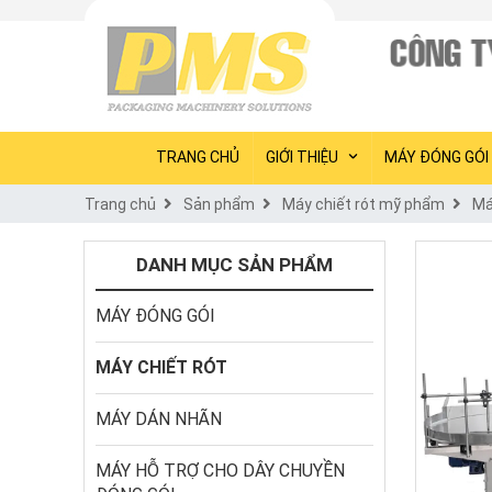
TRANG CHỦ
GIỚI THIỆU
MÁY ĐÓNG GÓI
Trang chủ
Sản phẩm
Máy chiết rót mỹ phẩm
Má
DANH MỤC SẢN PHẨM
MÁY ĐÓNG GÓI
MÁY CHIẾT RÓT
MÁY DÁN NHÃN
MÁY HỖ TRỢ CHO DÂY CHUYỀN 