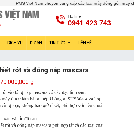
g cấp các loại máy đóng gói, máy chiết rót, máy dán nhãn, máy kiểm 
Hotline
0941 423 743
DỊCH VỤ
DỰ ÁN
TIN TỨC
LIÊN HỆ
hiết rót và đóng nắp mascara
70,000,000
₫
 rót và đóng nắp mascara có các đặc tính sau:
ộ máy được làm bằng thép không gỉ SUS304 # và hợp
cùng loại, không bao giờ rỉ sét, phù hợp với tiêu chuẩn
h xác và tốc độ cao
ết rót và đóng nắp mascara phù hợp tất cả các loại chai