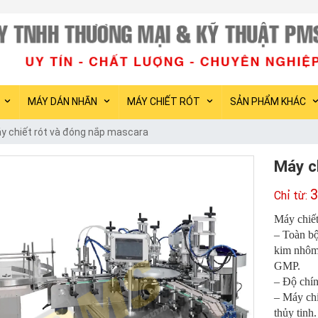
PMS Việt Nam chuyên cun
MÁY DÁN NHÃN
MÁY CHIẾT RÓT
SẢN PHẨM KHÁC
y chiết rót và đóng nắp mascara
Máy c
3
Máy chiết
– Toàn b
kim nhôm 
GMP.
– Độ chín
– Máy chi
thủy tinh.