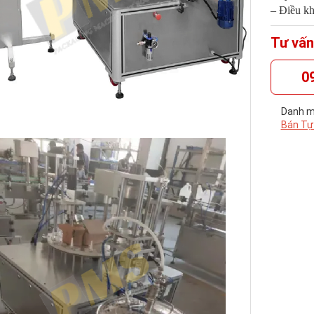
– Điều kh
Tư vấn
0
Danh m
Bán Tự