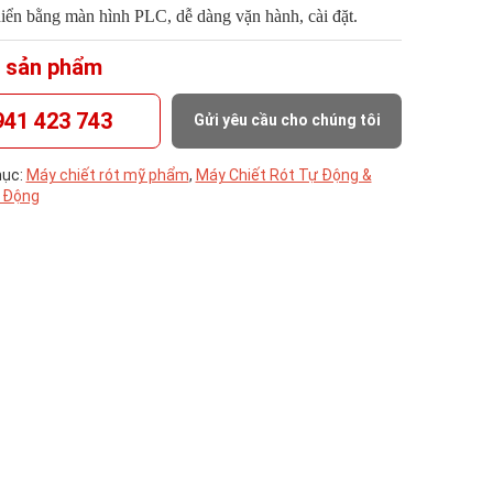
iển bằng màn hình PLC, dễ dàng vặn hành, cài đặt.
 sản phẩm
941 423 743
Gửi yêu cầu cho chúng tôi
ục:
Máy chiết rót mỹ phẩm
,
Máy Chiết Rót Tự Động &
 Động