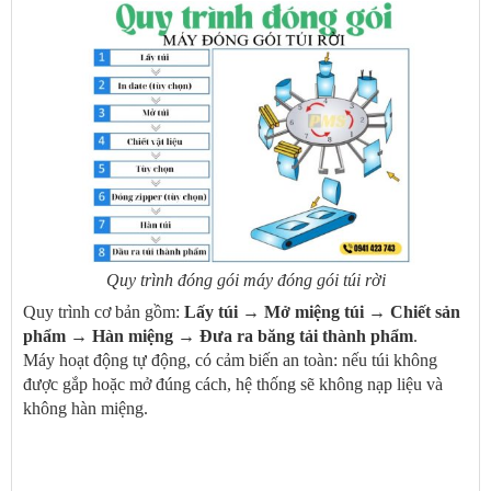
Quy trình đóng gói máy đóng gói túi rời
Quy trình cơ bản gồm:
Lấy túi → Mở miệng túi → Chiết sản
phẩm → Hàn miệng → Đưa ra băng tải thành phẩm
.
Máy hoạt động tự động, có cảm biến an toàn: nếu túi không
được gắp hoặc mở đúng cách, hệ thống sẽ không nạp liệu và
không hàn miệng.