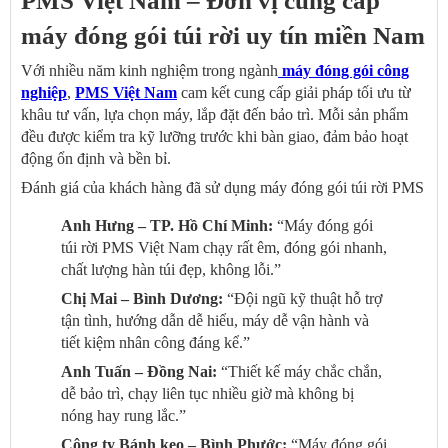
PMS Việt Nam – Đơn vị cung cấp
máy đóng gói túi rời uy tín miền Nam
Với nhiều năm kinh nghiệm trong ngành
máy đóng gói công
nghiệp
,
PMS Việt Nam
cam kết cung cấp giải pháp tối ưu từ
khâu tư vấn, lựa chọn máy, lắp đặt đến bảo trì. Mỗi sản phẩm
đều được kiểm tra kỹ lưỡng trước khi bàn giao, đảm bảo hoạt
động ổn định và bền bỉ.
Đánh giá của khách hàng đã sử dụng máy đóng gói túi rời PMS
Anh Hưng – TP. Hồ Chí Minh:
“Máy đóng gói
túi rời PMS Việt Nam chạy rất êm, đóng gói nhanh,
chất lượng hàn túi đẹp, không lỗi.”
Chị Mai – Bình Dương:
“Đội ngũ kỹ thuật hỗ trợ
tận tình, hướng dẫn dễ hiểu, máy dễ vận hành và
tiết kiệm nhân công đáng kể.”
Anh Tuấn – Đồng Nai:
“Thiết kế máy chắc chắn,
dễ bảo trì, chạy liên tục nhiều giờ mà không bị
nóng hay rung lắc.”
Công ty Bánh kẹo – Bình Phước:
“Máy đóng gói