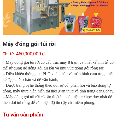
Máy đóng gói túi rời
450,000,000
₫
– Máy đóng gói túi rời có cấu trúc máy 8 trạm và thiết kế tinh tế, có
thể sử dụng để đóng gói túi lớn và khu vực đóng gói rộng rãi;
– Điểu khiển thông qua PLC xuất khẩu và màn hình cảm ứng, thiết
kế đẹp chắc chắn và dễ vận hành;
– Được trang bị hệ thống theo dõi sự cố, phản hồi và báo động tự
động, máy thực hiện hiển thị thời gian thực về tình trạng đang chạy.
– Máy đóng gói túi rời có sẵn thiết bị phát hiện cơ học duy nhất để
theo dõi túi rỗng để cải thiện độ tin cậy của niêm phong;
Tư vấn sản phẩm