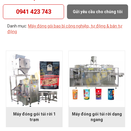
0941 423 743
Gửi yêu cầu cho chúng tôi
Danh mục:
Máy đóng gói bao bì công nghiệp, tự động & bán tự
động
Máy đóng gói túi rời 1
Máy đóng gói túi rời dạng
trạm
ngang