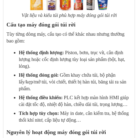
Vật liệu và kiểu túi phù hợp máy đóng gói túi rời
Cấu tạo máy đóng gói túi rời
Tùy từng dòng máy, cấu tạo có thể khác nhau nhưng thường
bao gồm:
Hệ thống định lượng:
Piston, bơm, trục vít, cân định
lượng hoặc cốc định lượng tùy loại sản phẩm (bột, hạt,
lỏng).
Hệ thống đóng gói:
Gồm khay chứa túi, bộ phận
lấy/kẹp/mở túi, vòi chiết, thiết bị hàn túi, băng tải ra sản
phẩm.
Hệ thống điều khiển:
PLC kết hợp màn hình HMI giúp
cài đặt tốc độ, nhiệt độ hàn, chiều dài túi, trọng lượng…
Tích hợp tùy chọn:
Máy in date, cân kiểm tra, hệ thống
thổi khí nitơ, cấp liệu tự động…
Nguyên lý hoạt động máy đóng gói túi rời