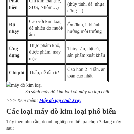
Phát
Chỉ kim loại (Fe,
(thủy tinh, đá, nhựa
hiện
SUS, Nhôm…)
cứng…)
Cao với kim loại,
Độ
Ổn định, ít bị ảnh
dễ nhiễu do muối/
nhạy
hưởng môi trường
ẩm
Thực phẩm khô,
Ứng
Thủy sản, thịt cá,
dược phẩm, may
dụng
sản phẩm xuất khẩu
mặc
Cao hơn 2–4 lần, an
Chi phí
Thấp, dễ đầu tư
toàn cao nhất
So sánh máy dò kim loại và máy dò tạp chất
>>> Xem thêm:
Máy dò tạp chất Xray
Các loại máy dò kim loại phổ biến
Tùy theo nhu cầu, doanh nghiệp có thể lựa chọn 3 dạng máy
sau: