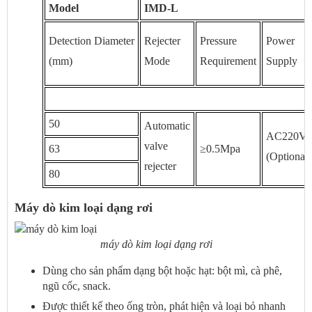
Model
IMD-L
Detection Diameter
Rejecter
Pressure
Power
(mm)
Mode
Requirement
Supply
50
Automatic
AC220V
valve
63
≥0.5Mpa
(Optional)
rejecter
80
Máy dò kim loại dạng rơi
máy dò kim loại dạng rơi
Dùng cho sản phẩm dạng bột hoặc hạt: bột mì, cà phê,
ngũ cốc, snack.
Được thiết kế theo ống tròn, phát hiện và loại bỏ nhanh