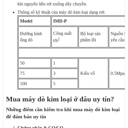
khi nguyên liệu rơi xuống dây chuyền.
Thông số kỹ thuật của máy dò kim loại dạng rơi:
Model
IMD-P
Công suất
Đường kính
Bộ loại sản
Nguồn kh
2
ống dò
phẩm lỗi
yêu cầu
t/h
50
1
75
3
Kiểu vỗ
0.5Mpa≥
100
5
Mua máy dò kim loại ở đâu uy tín?
Những điểm cần kiểm tra khi mua máy dò kim loại
để đảm bảo uy tín
Chứng nhận & CO/CQ