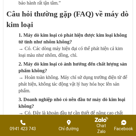
bảo hành rất tận tâm.”
Câu hỏi thường gặp (FAQ) về máy dò
kim loại
1. Máy dò kim loại có phát hiện được kim loại không
từ tính như nhôm không?
→ Có. Các dòng máy hiện đại có thể phát hiện cả kim
loại màu như nhôm, đồng, chì.
2. Máy dò kim loại có ảnh hưởng đến chất lượng sản
phẩm không?
→ Hoàn toàn không. Máy chỉ sử dụng trường điện từ để
phát hiện, không tác động vật lý hay hóa học lên sản
phẩm.
3. Doanh nghiệp nhỏ có nên đầu tư máy dò kim loại
không?
→ Có. Đây là khoản đầu tư cần thiết để nâng cao chất
lượng, đáp ứng yêu cầu khách hàng và tạo lợi thế cạnh
Chat
tranh.
0941 423 743
Chỉ đường
Facebook
Zalo
4. Máy dò kim loại công nghiệp có bền không?