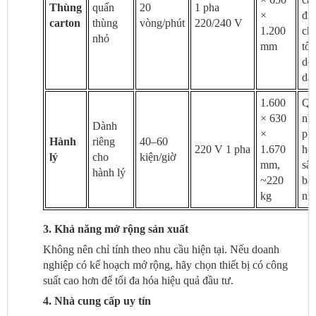
Thùng
quấn
20
1 pha
×
đi
carton
thùng
vòng/phút
220/240 V
1.200
ch
nhỏ
mm
tốc
dễ
dà
1.600
Qu
× 630
nh
Dành
×
ph
Hành
riêng
40–60
220 V 1 pha
1.670
hợ
lý
cho
kiện/giờ
mm,
sâ
hành lý
~220
bay
kg
nh
3. Khả năng mở rộng sản xuất
Không nên chỉ tính theo nhu cầu hiện tại. Nếu doanh
nghiệp có kế hoạch mở rộng, hãy chọn thiết bị có công
suất cao hơn để tối đa hóa hiệu quả đầu tư.
4. Nhà cung cấp uy tín