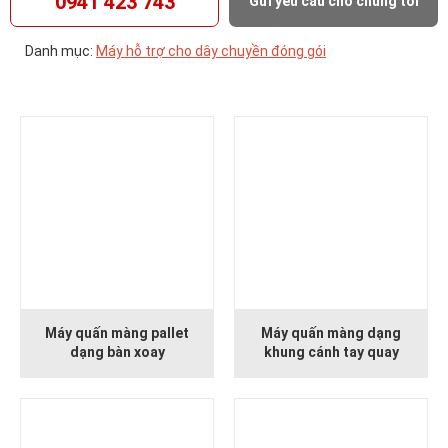
0941 423 743
Gửi yêu cầu cho chúng tôi
Danh mục:
Máy hỗ trợ cho dây chuyền đóng gói
Máy quấn màng pallet
Máy quấn màng dạng
dạng bàn xoay
khung cánh tay quay