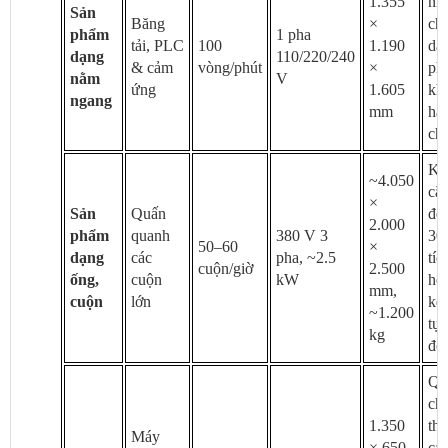
1.355
nh
Sản
Băng
×
ch
phẩm
1 pha
tải, PLC
100
1.190
dài
dạng
110/220/240
& cảm
vòng/phút
×
ph
nằm
V
ứng
1.605
kh
ngang
mm
hạ
ch
Ké
~4.050
că
×
Sản
Quấn
đế
2.000
phẩm
quanh
380 V 3
30
50–60
×
dạng
các
pha, ~2.5
tíc
cuộn/giờ
2.500
ống,
cuộn
kW
hợ
mm,
cuộn
lớn
kẹp
~1.200
tự
kg
độ
Qu
ch
1.350
th
Máy
× 650
car