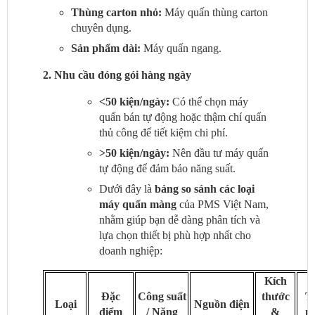
Thùng carton nhỏ:
Máy quấn thùng carton
chuyên dụng.
Sản phẩm dài:
Máy quấn ngang.
2. Nhu cầu đóng gói hàng ngày
<50 kiện/ngày:
Có thể chọn máy
quấn bán tự động hoặc thậm chí quấn
thủ công để tiết kiệm chi phí.
>50 kiện/ngày:
Nên đầu tư máy quấn
tự động để đảm bảo năng suất.
Dưới đây là
bảng so sánh các loại
máy quấn màng
của PMS Việt Nam,
nhằm giúp bạn dễ dàng phân tích và
lựa chọn thiết bị phù hợp nhất cho
doanh nghiệp:
Kích
Đặc
Công suất
thước
T
Loại
Nguồn điện
điểm
/ Năng
&
n