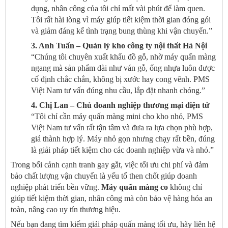
dụng, nhân công của tôi chỉ mất vài phút để làm quen.
Tôi rất hài lòng vì máy giúp tiết kiệm thời gian đóng gói
và giảm đáng kể tình trạng bung thùng khi vận chuyển.”
3. Anh Tuấn – Quản lý kho công ty nội thất Hà Nội
“Chúng tôi chuyên xuất khẩu đồ gỗ, nhờ máy quấn màng
ngang mà sản phẩm dài như ván gỗ, ống nhựa luôn được
cố định chắc chắn, không bị xước hay cong vênh. PMS
Việt Nam tư vấn đúng nhu cầu, lắp đặt nhanh chóng.”
4. Chị Lan – Chủ doanh nghiệp thương mại điện tử
“Tôi chỉ cần máy quấn màng mini cho kho nhỏ, PMS
Việt Nam tư vấn rất tận tâm và đưa ra lựa chọn phù hợp,
giá thành hợp lý. Máy nhỏ gọn nhưng chạy rất bền, đúng
là giải pháp tiết kiệm cho các doanh nghiệp vừa và nhỏ.”
Trong bối cảnh cạnh tranh gay gắt, việc tối ưu chi phí và đảm
bảo chất lượng vận chuyển là yếu tố then chốt giúp doanh
nghiệp phát triển bền vững.
Máy quấn màng co
không chỉ
giúp tiết kiệm thời gian, nhân công mà còn bảo vệ hàng hóa an
toàn, nâng cao uy tín thương hiệu.
Nếu bạn đang tìm kiếm giải pháp quấn màng tối ưu, hãy liên hệ