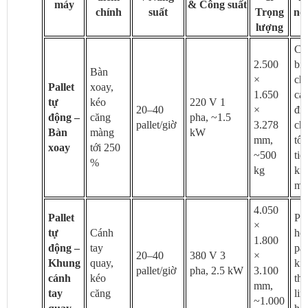
máy
& Công suất
chính
suất
Trọng
nổi
lượng
Cả
2.500
bi
Bàn
×
ch
Pallet
xoay,
1.650
cao
tự
kéo
220 V 1
20–40
×
đi
động –
căng
pha, ~1.5
pallet/giờ
3.278
ch
Bàn
màng
kW
mm,
tốc
xoay
tới 250
~500
tiết
%
kg
ki
mà
4.050
Pallet
Ph
×
tự
Cánh
hợ
1.800
động –
tay
pal
20–40
380 V 3
×
Khung
quay,
kí
pallet/giờ
pha, 2.5 kW
3.100
cánh
kéo
th
mm,
tay
căng
lin
~1.000