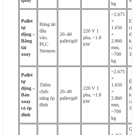
quay
ho
kg
~2.675
Pallet
×
Đi
Băng tải
tự
1.650
ch
đầu
220 V 1
động –
20–40
×
tốc
vào,
pha, ~1.8
Băng
pallet/giờ
2.860
ké
PLC
kW
tải
mm,
că
Siemens
xoay
~700
30
kg
~2.675
Pallet
×
tự
Ép
Thêm
1.650
động –
220 V 1
đỉn
chức
20–40
×
Bàn
pha, ~1.8
ké
năng ép
pallet/giờ
2.860
xoay
kW
că
đỉnh
mm,
có ép
30
~700
đỉnh
kg
Qu