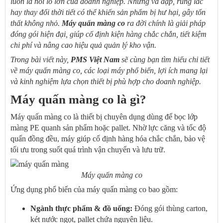
luôn là nỗi lo lớn của doanh nghiệp. Những va đập, rung lắc
hay thay đổi thời tiết có thể khiến sản phẩm bị hư hại, gây tổn
thất không nhỏ.
Máy quấn màng co
ra đời chính là giải pháp
đóng gói hiện đại, giúp cố định kiện hàng chắc chắn, tiết kiệm
chi phí và nâng cao hiệu quả quản lý kho vận.
Trong bài viết này,
PMS Việt Nam
sẽ cùng bạn tìm hiểu chi tiết
về máy quấn màng co, các loại máy phổ biến, lợi ích mang lại
và kinh nghiệm lựa chọn thiết bị phù hợp cho doanh nghiệp.
Máy quấn màng co là gì?
Máy quấn màng co là thiết bị chuyên dụng dùng để bọc lớp
màng PE quanh sản phẩm hoặc pallet. Nhờ lực căng và tốc độ
quấn đồng đều, máy giúp cố định hàng hóa chắc chắn, bảo vệ
tối ưu trong suốt quá trình vận chuyển và lưu trữ.
Máy quấn màng co
Ứng dụng phổ biến của máy quấn màng co bao gồm:
Ngành thực phẩm & đồ uống:
Đóng gói thùng carton,
két nước ngọt, pallet chứa nguyên liệu.