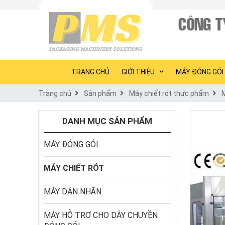
TRANG CHỦ
GIỚI THIỆU
MÁY ĐÓNG GÓI
Trang chủ
Sản phẩm
Máy chiết rót thực phẩm
M
DANH MỤC SẢN PHẨM
MÁY ĐÓNG GÓI
MÁY CHIẾT RÓT
MÁY DÁN NHÃN
MÁY HỖ TRỢ CHO DÂY CHUYỀN 