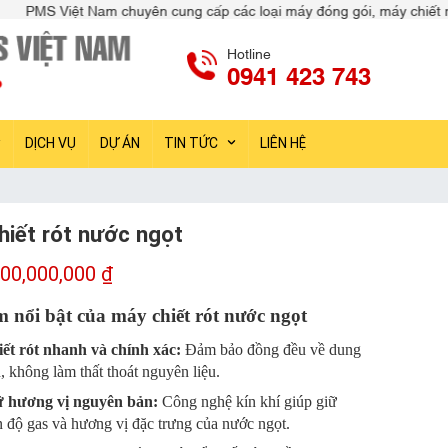
 cung cấp các loại máy đóng gói, máy chiết rót, máy dán nhãn, máy k
Hotline
0941 423 743
DỊCH VỤ
DỰ ÁN
TIN TỨC
LIÊN HỆ
hiết rót nước ngọt
00,000,000
₫
 nổi bật của máy chiết rót nước ngọt
ết rót nhanh và chính xác:
Đảm bảo đồng đều về dung
h, không làm thất thoát nguyên liệu.
 hương vị nguyên bản:
Công nghệ kín khí giúp giữ
n độ gas và hương vị đặc trưng của nước ngọt.