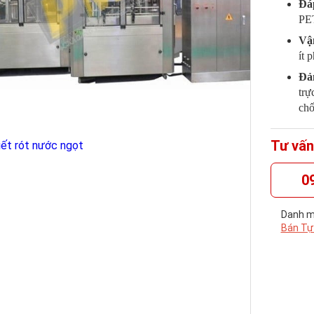
Đá
PET
Vậ
ít 
Đảm
trự
chố
Tư vấn
0
Danh m
Bán Tự