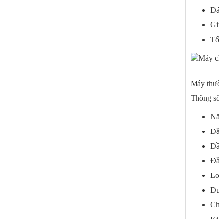
Đả
Gi
Tố
Máy thườ
Thông số 
Nă
Đầ
Đầ
Đầ
Lo
Đư
Ch