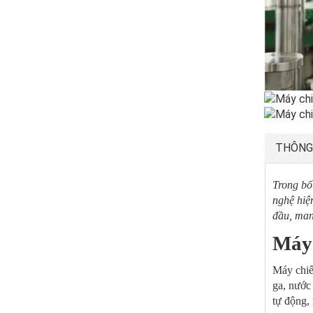
THÔNG
Trong bố
nghệ hiệ
đầu, man
Máy 
Máy chiế
ga, nước 
tự động,