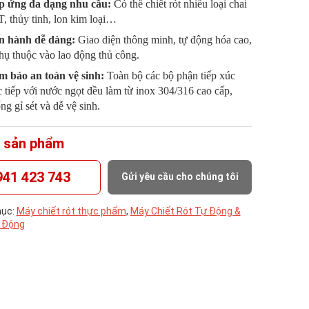
p ứng đa dạng nhu cầu:
Có thể chiết rót nhiều loại chai
, thủy tinh, lon kim loại…
n hành dễ dàng:
Giao diện thông minh, tự động hóa cao,
phụ thuộc vào lao động thủ công.
 bảo an toàn vệ sinh:
Toàn bộ các bộ phận tiếp xúc
c tiếp với nước ngọt đều làm từ inox 304/316 cao cấp,
ng gỉ sét và dễ vệ sinh.
 sản phẩm
941 423 743
Gửi yêu cầu cho chúng tôi
ục:
Máy chiết rót thực phẩm
,
Máy Chiết Rót Tự Động &
 Động