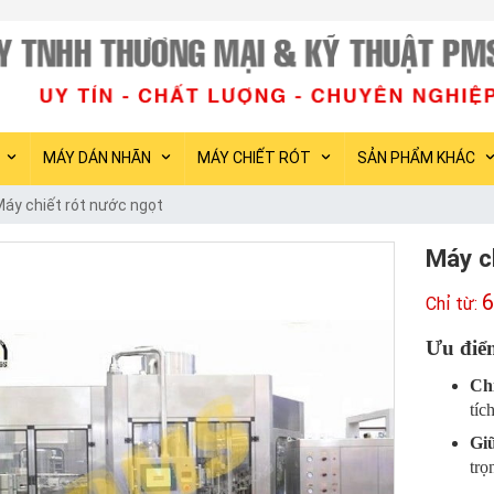
PMS Việt Nam chuyên
MÁY DÁN NHÃN
MÁY CHIẾT RÓT
SẢN PHẨM KHÁC
áy chiết rót nước ngọt
Máy c
6
Ưu điểm
Chi
tíc
Giữ
trọ