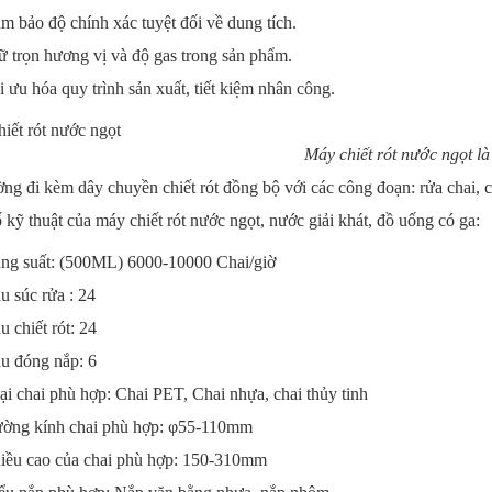
m bảo độ chính xác tuyệt đối về dung tích.
ữ trọn hương vị và độ gas trong sản phẩm.
i ưu hóa quy trình sản xuất, tiết kiệm nhân công.
Máy chiết rót nước ngọt là
ng đi kèm dây chuyền chiết rót đồng bộ với các công đoạn: rửa chai, c
kỹ thuật của máy chiết rót nước ngọt, nước giải khát, đồ uống có ga:
ng suất: (500ML) 6000-10000 Chai/giờ
u súc rửa : 24
u chiết rót: 24
u đóng nắp: 6
ại chai phù hợp: Chai PET, Chai nhựa, chai thủy tinh
ờng kính chai phù hợp: φ55-110mm
iều cao của chai phù hợp: 150-310mm