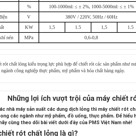
%
100-1000ml: ≤ ± 2%, 1000-5000ml: ≤ ± 1%
điện
V
380V / 220V, 50Hz / 60Hz
ất
KW
1,5
1.5
1,5
1.5
khí nén
MPa
0,6-0,8
 rót chất lỏng kiểu trọng lực phù hợp để chiết rót các sản phẩm như nư
c ngành công nghiệp thực phẩm, mỹ phẩm và hóa chất hàng ngày.
Những lợi ích vượt trội của máy chiết ró
ác nhà máy sản xuất các dung dịch lỏng thì máy chiết rót chấ
rong các ngành như mỹ phẩm, đồ uống, thực phẩm. Để hiểu hơ
 hãy cùng theo dõi bài viết dưới đây của PMS Việt Nam nhé!
hiết rót chất lỏng là gì?