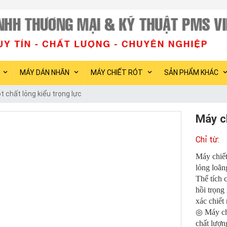
PMS Việt Nam ch
MÁY DÁN NHÃN
MÁY CHIẾT RÓT
SẢN PHẨM KHÁC
t chất lỏng kiểu trọng lực
Máy ch
Máy chiết 
lỏng loãn
Thể tích c
hồi trọng
xác chiết r
◎ Máy chi
chất lượn