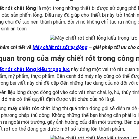
ết rót chất lỏng
là một trong những thiết bị được sử dụng phổ
 các sản phẩm lỏng. Điều này đã giúp cho thiết bị này trở thàn
ng chai để tạo nên thành phẩm. Bởi vì nó không chỉ tạo ra nhữ
sinh an toàn.
hêm chi tiết về
Máy chiết rót sốt tự động
– giải pháp tối ưu cho 
uan trọng của máy chiết rót trong công 
t rót chất lỏng kiểu trọng lực
này đóng một vai trò rất quan t
ẩm, mỹ phẩm, thực phẩm. Bên cạnh đó máy này cũng có thể được
ong bài viết này chỉ đề cập đến những tác dụng của nó đối với c
ên liệu lỏng được đóng gói vào các vật như: chai, lọ, hủ, thủy ti
 đó mà có thể quyết định được vật chứa của nó là gì.
dụng
máy chiết rót
chất lỏng thì quá trình đóng gói sẽ diễn ra dễ 
 phương pháp thủ công. Không những thế bạn không cần phải lo lắ
n ra ngoài môi trường, gây ảnh hưởng xấu đến môi trường. Bên cạ
t rót có thể đóng gói được một số lượng lớn thành phẩm.