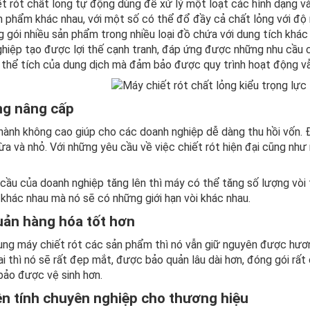
t rót chất lỏng tự động dùng để xử lý một loạt các hình dạng v
n phẩm khác nhau, với một số có thể đổ đầy cả chất lỏng với độ 
 gói nhiều sản phẩm trong nhiều loại đồ chứa với dung tích khác n
hiệp tạo được lợi thế cạnh tranh, đáp ứng được những nhu cầu c
 thể tích của dung dịch mà đảm bảo được quy trình hoạt động vẫn
ng nâng cấp
thành không cao giúp cho các doanh nghiệp dễ dàng thu hồi vốn.
ừa và nhỏ. Với những yêu cầu về việc chiết rót hiện đại cũng nh
cầu của doanh nghiệp tăng lên thì máy có thể tăng số lượng vòi 
 khác nhau mà nó sẽ có những giới hạn vòi khác nhau.
uản hàng hóa tốt hơn
ụng máy chiết rót các sản phẩm thì nó vẫn giữ nguyên được hươn
i thì nó sẽ rất đẹp mắt, được bảo quản lâu dài hơn, đóng gói rất
ảo được vệ sinh hơn.
n tính chuyên nghiệp cho thương hiệu