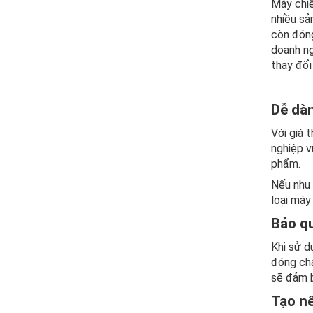
Máy chiế
nhiều sả
còn đóng
doanh ng
thay đổi
Dễ dà
Với giá 
nghiệp v
phẩm.
Nếu nhu 
loại máy
Bảo q
Khi sử d
đóng cha
sẽ đảm b
Tạo nê