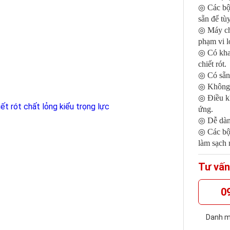
◎ Các bộ 
sẵn để tù
◎ Máy chiế
phạm vi 
◎ Có khay
chiết rót.
◎ Có sẵn đ
◎ Không c
◎ Điều k
ứng.
◎ Dễ dàng
◎ Các bộ 
làm sạch 
Tư vấn
0
Danh m