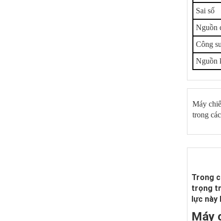
Sai số
Nguồn 
Công su
Nguồn 
Máy chiết
trong cá
Trong c
trọng t
lực này
Máy c