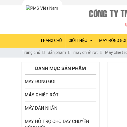
TRANG CHỦ
GIỚI THIỆU
MÁY ĐÓNG GÓI
Trang chủ
Sản phẩm
máy chiết rót
Máy chiết ró
DANH MỤC SẢN PHẨM
MÁY ĐÓNG GÓI
MÁY CHIẾT RÓT
MÁY DÁN NHÃN
MÁY HỖ TRỢ CHO DÂY CHUYỀN 