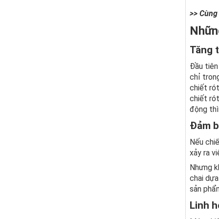
>> Cùng 
Những
Tăng t
Đầu tiên
chỉ tron
chiết ró
chiết ró
động thì
Đảm b
Nếu chiế
xảy ra v
Nhưng kh
chai dựa
sản phẩm
Linh h