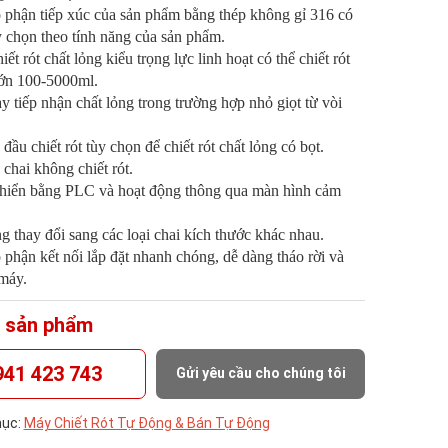
phận tiếp xúc của sản phẩm bằng thép không gỉ 316 có
y chọn theo tính năng của sản phẩm.
t rót chất lỏng kiểu trọng lực linh hoạt có thể chiết rót
lớn 100-5000ml.
 tiếp nhận chất lỏng trong trường hợp nhỏ giọt từ vòi
ầu chiết rót tùy chọn để chiết rót chất lỏng có bọt.
hai không chiết rót.
hiển bằng PLC và hoạt động thông qua màn hình cảm
 thay đổi sang các loại chai kích thước khác nhau.
phận kết nối lắp đặt nhanh chóng, dễ dàng tháo rời và
máy.
 sản phẩm
941 423 743
Gửi yêu cầu cho chúng tôi
ục:
Máy Chiết Rót Tự Động & Bán Tự Động