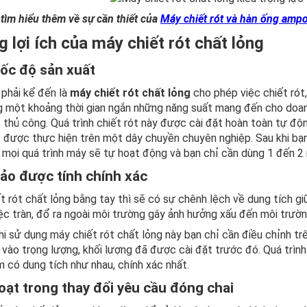
tìm hiểu thêm về sự cần thiết của
Máy chiết rót và hàn ống ampo
 lợi ích của máy chiết rót chất lỏng
ốc độ sản xuất
 phải kể đến là
máy chiết rót chất lỏng
cho phép việc chiết rót,
g một khoảng thời gian ngắn những năng suất mang đến cho doanh
t thủ công. Quá trình chiết rót này được cài đặt hoàn toàn tự độ
t được thực hiện trên một dây chuyền chuyên nghiệp. Sau khi bạ
 mọi quá trình máy sẽ tự hoạt động và bạn chỉ cần dùng 1 đến 2 
ảo được tính chính xác
t rót chất lỏng bằng tay thì sẽ có sự chênh lệch về dung tích gi
iệc tràn, đổ ra ngoài môi trường gây ảnh hưởng xấu đến môi trườ
i sử dụng máy chiết rót chất lỏng này bạn chỉ cần điều chỉnh t
 vào trọng lượng, khối lượng đã được cài đặt trước đó. Quá trình
 có dung tích như nhau, chính xác nhất.
oạt trong thay đổi yêu cầu đóng chai