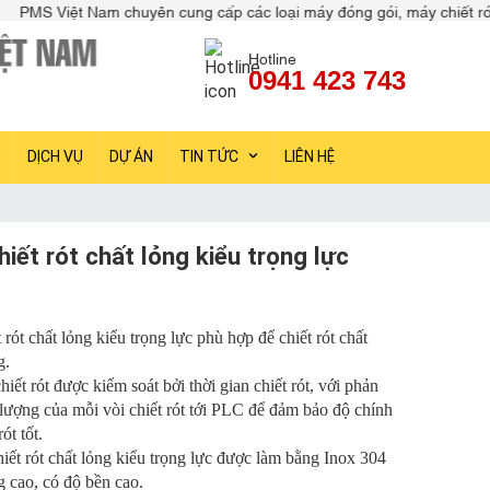
uyên cung cấp các loại máy đóng gói, máy chiết rót, máy dán nhãn, m
Hotline
0941 423 743
DỊCH VỤ
DỰ ÁN
TIN TỨC
LIÊN HỆ
iết rót chất lỏng kiểu trọng lực
rót chất lỏng kiểu trọng lực phù hợp để chiết rót chất
g.
hiết rót được kiểm soát bởi thời gian chiết rót, với phản
 lượng của mỗi vòi chiết rót tới PLC để đảm bảo độ chính
ót tốt.
ết rót chất lỏng kiểu trọng lực được làm bằng Inox 304
g cao, có độ bền cao.