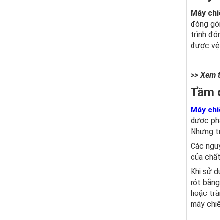
Máy chi
đóng gói
trình đó
được vệ 
>> Xem t
Tầm q
Máy chiế
dược ph
Nhưng tr
Các nguy
của chất
Khi sử 
rót bằng
hoặc trà
máy chiế