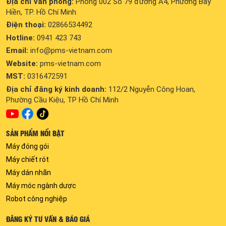
Địa chỉ văn phòng:
Phòng 002 Số 79 đường A4, Phường Bảy
Hiền, TP. Hồ Chí Minh
Điện thoại:
02866534492
Hotline:
0941 423 743
Email:
info@pms-vietnam.com
Website:
pms-vietnam.com
MST:
0316472591
Địa chỉ đăng ký kinh doanh:
112/2 Nguyễn Công Hoan,
Phường Cầu Kiệu, TP Hồ Chí Minh
SẢN PHẨM NỔI BẬT
Máy đóng gói
Máy chiết rót
Máy dán nhãn
Máy móc ngành dược
Robot công nghiệp
ĐĂNG KÝ TƯ VẤN & BÁO GIÁ