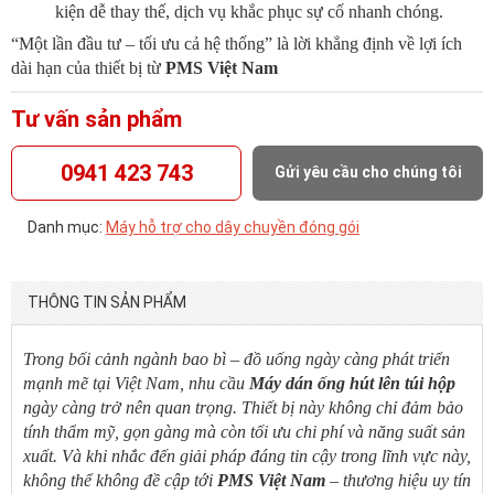
kiện dễ thay thế, dịch vụ khắc phục sự cố nhanh chóng.
“Một lần đầu tư – tối ưu cả hệ thống” là lời khẳng định về lợi ích
dài hạn của thiết bị từ
PMS Việt Nam
Tư vấn sản phẩm
0941 423 743
Gửi yêu cầu cho chúng tôi
Danh mục:
Máy hỗ trợ cho dây chuyền đóng gói
THÔNG TIN SẢN PHẨM
Trong bối cảnh ngành bao bì – đồ uống ngày càng phát triển
mạnh mẽ tại Việt Nam, nhu cầu
Máy dán ống hút lên túi hộp
ngày càng trở nên quan trọng. Thiết bị này không chỉ đảm bảo
tính thẩm mỹ, gọn gàng mà còn tối ưu chi phí và năng suất sản
xuất. Và khi nhắc đến giải pháp đáng tin cậy trong lĩnh vực này,
không thể không đề cập tới
PMS Việt Nam
– thương hiệu uy tín