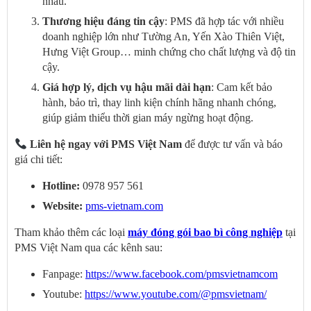
nhau.
Thương hiệu đáng tin cậy
: PMS đã hợp tác với nhiều
doanh nghiệp lớn như Tường An, Yến Xào Thiên Việt,
Hưng Việt Group… minh chứng cho chất lượng và độ tin
cậy.
Giá hợp lý, dịch vụ hậu mãi dài hạn
: Cam kết bảo
hành, bảo trì, thay linh kiện chính hãng nhanh chóng,
giúp giảm thiểu thời gian máy ngừng hoạt động.
Liên hệ ngay với PMS Việt Nam
để được tư vấn và báo
giá chi tiết:
Hotline:
0978 957 561
Website:
pms-vietnam.com
Tham khảo thêm các loại
máy đóng gói bao bì công nghiệp
tại
PMS Việt Nam qua các kênh sau:
Fanpage:
https://www.facebook.com/pmsvietnamcom
Youtube:
https://www.youtube.com/@pmsvietnam/