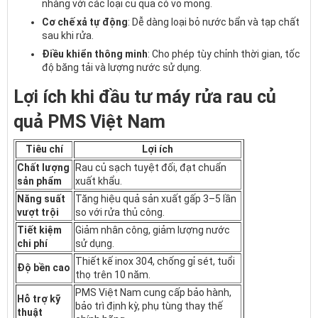
nhàng với các loại củ quả có vỏ mỏng.
Cơ chế xả tự động
: Dễ dàng loại bỏ nước bẩn và tạp chất
sau khi rửa.
Điều khiển thông minh
: Cho phép tùy chỉnh thời gian, tốc
độ băng tải và lượng nước sử dụng.
Lợi ích khi đầu tư máy rửa rau củ
quả PMS Việt Nam
Tiêu chí
Lợi ích
Chất lượng
Rau củ sạch tuyệt đối, đạt chuẩn
sản phẩm
xuất khẩu.
Năng suất
Tăng hiệu quả sản xuất gấp 3–5 lần
vượt trội
so với rửa thủ công.
Tiết kiệm
Giảm nhân công, giảm lượng nước
chi phí
sử dụng.
Thiết kế inox 304, chống gỉ sét, tuổi
Độ bền cao
thọ trên 10 năm.
PMS Việt Nam cung cấp bảo hành,
Hỗ trợ kỹ
bảo trì định kỳ, phụ tùng thay thế
thuật