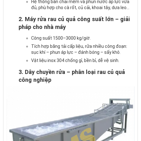
Hệ thống bàn chải mềm và phun nước áp lực vừa
đủ, phù hợp cho cà rốt, củ cải, khoai tây, dưa leo…
2. Máy rửa rau củ quả công suất lớn – giải
pháp cho nhà máy
Công suất 1500–3000 kg/giờ.
Tích hợp băng tải cấp liệu, rửa nhiều công đoạn:
sục khí – phun áp lực – đánh bóng – sấy khô.
Vật liệu inox 304 chống gỉ, bền bỉ, dễ vệ sinh.
3. Dây chuyền rửa – phân loại rau củ quả
công nghiệp