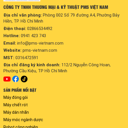
CÔNG TY TNHH THƯƠNG MẠI & KỸ THUẬT PMS VIỆT NAM
Địa chỉ văn phòng:
Phòng 002 Số 79 đường A4, Phường Bảy
Hiền, TP. Hồ Chí Minh
Điện thoại:
02866534492
Hotline:
0941 423 743
Email:
info@pms-vietnam.com
Website:
pms-vietnam.com
MST:
0316472591
Địa chỉ đăng ký kinh doanh:
112/2 Nguyễn Công Hoan,
Phường Cầu Kiệu, TP Hồ Chí Minh
SẢN PHẨM NỔI BẬT
Máy đóng gói
Máy chiết rót
Máy dán nhãn
Máy móc ngành dược
Robot công nghiệp