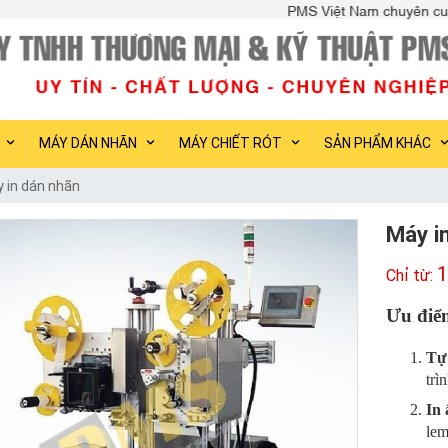
PMS Việt Nam chuyên cung cấp các loại máy đóng gói, 
MÁY DÁN NHÃN
MÁY CHIẾT RÓT
SẢN PHẨM KHÁC
 in dán nhãn
Máy i
1
Ưu điể
Tự
trì
In 
lem