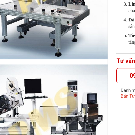
Lin
cha
Đáp
sản
Tiế
tăn
Tư vấn
0
Danh m
Bán Tự