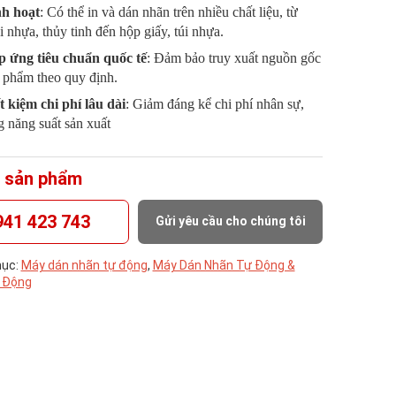
h hoạt
: Có thể in và dán nhãn trên nhiều chất liệu, từ
i nhựa, thủy tinh đến hộp giấy, túi nhựa.
 ứng tiêu chuẩn quốc tế
: Đảm bảo truy xuất nguồn gốc
 phẩm theo quy định.
t kiệm chi phí lâu dài
: Giảm đáng kể chi phí nhân sự,
g năng suất sản xuất
 sản phẩm
941 423 743
Gửi yêu cầu cho chúng tôi
ục:
Máy dán nhãn tự động
,
Máy Dán Nhãn Tự Động &
 Động