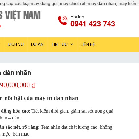
máy chiết rót, máy dán nhãn, máy kiểm tra sản phẩm, máy móc ngành d
Hotline
0941 423 743
DỊCH VỤ
DỰ ÁN
TIN TỨC
LIÊN HỆ
n dán nhãn
90,000,000
₫
m nổi bật của máy in dán nhãn
 động hóa cao
: Tiết kiệm thời gian, giảm sai sót trong quá
nh in – dán.
ấn sắc nét, rõ ràng
: Tem nhãn đạt chất lượng cao, không
 mực, bền màu.