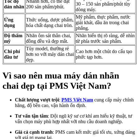
Tốc độ
Nhanh hơn, có thể đạt
30 – 150 sản phẩm/phút tùy
dán nhãn
200 sản phẩm/phút.
dòng máy.
Mỹ phẩm, thực phẩm, nước
Ứng
Thức uống, dược phẩm,
giải khát, dầu ăn trong chai
dụng
hóa chất dạng chai tròn.
phẳng.
Độ thẩm
Nhãn ôm sát thân chai,
Nhãn hiển thị rõ ràng, dễ nhìn
mỹ
đồng đều và đẹp mắt.
từ phía trước sản phẩm.
Tùy model, thường rẻ
Chi phí
Cao hơn một chút do cấu tạo
hơn so với máy dán chai
đầu tư
phức tạp hơn.
dẹp.
Vì sao nên mua máy dán nhãn
chai dẹp tại
PMS Việt Nam
?
Chất lượng vượt trội
:
PMS Việt Nam
cung cấp máy chính
hãng, độ bền cao, vận hành ổn định.
Tư vấn tận tâm
: Đội ngũ kỹ sư cơ khí am hiểu kỹ thuật, tư
vấn chọn máy phù hợp nhất với nhu cầu doanh nghiệp.
Giá cả cạnh tranh
: PMS cam kết mức giá tối ưu, xứng đáng
với giá trị mang lại.