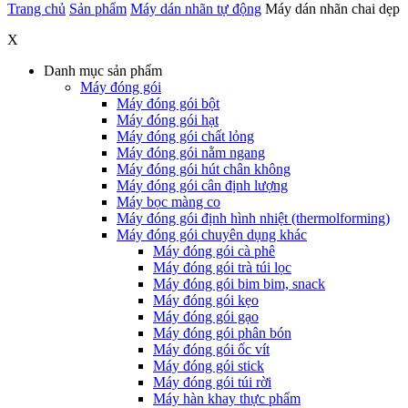
Trang chủ
Sản phẩm
Máy dán nhãn tự động
Máy dán nhãn chai dẹp
X
Danh mục sản phẩm
Máy đóng gói
Máy đóng gói bột
Máy đóng gói hạt
Máy đóng gói chất lỏng
Máy đóng gói nằm ngang
Máy đóng gói hút chân không
Máy đóng gói cân định lượng
Máy bọc màng co
Máy đóng gói định hình nhiệt (thermolforming)
Máy đóng gói chuyên dụng khác
Máy đóng gói cà phê
Máy đóng gói trà túi lọc
Máy đóng gói bim bim, snack
Máy đóng gói kẹo
Máy đóng gói gạo
Máy đóng gói phân bón
Máy đóng gói ốc vít
Máy đóng gói stick
Máy đóng gói túi rời
Máy hàn khay thực phẩm