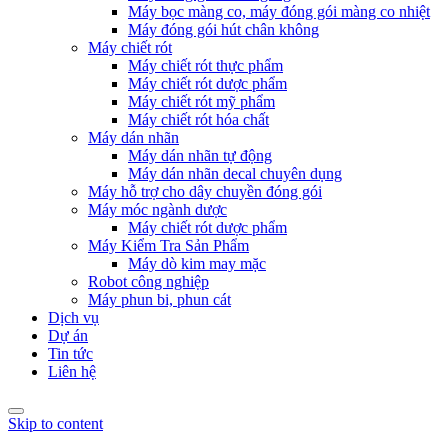
Máy bọc màng co, máy đóng gói màng co nhiệt
Máy đóng gói hút chân không
Máy chiết rót
Máy chiết rót thực phẩm
Máy chiết rót dược phẩm
Máy chiết rót mỹ phẩm
Máy chiết rót hóa chất
Máy dán nhãn
Máy dán nhãn tự động
Máy dán nhãn decal chuyên dụng
Máy hỗ trợ cho dây chuyền đóng gói
Máy móc ngành dược
Máy chiết rót dược phẩm
Máy Kiểm Tra Sản Phẩm
Máy dò kim may mặc
Robot công nghiệp
Máy phun bi, phun cát
Dịch vụ
Dự án
Tin tức
Liên hệ
Skip to content