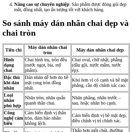
Nâng cao sự chuyên nghiệp
: Sản phẩm được đóng gói đẹp
mắt, đồng nhất, tạo ấn tượng tốt với khách hàng.
So sánh máy dán nhãn chai dẹp và
chai tròn
Máy dán nhãn chai
Tiêu chí
Máy dán nhãn chai
dẹp
tròn
Hình
Chai hình trụ, tròn đều
Chai oval, chữ nhật, phẳng
dạng
(nước ngọt, bia, mỹ
(dầu gội, nước mắm, nước
chai
phẩm).
ép).
Đặc thù
Dán nhãn dễ hơn do bề
Khó hơn vì có cạnh và bề mặt
khi dán
mặt cong tròn đồng
phẳng, cần độ chính xác cao.
nhãn
nhất.
Loại
Nhãn tròn, nhãn quấn
Nhãn phẳng, nhãn trước –
nhãn
quanh thân chai.
sau, hoặc nhãn bo cạnh.
phù hợp
Công
Cảm biến định vị thân
Cảm biến định vị bề mặt dẹp,
nghệ cảm
tròn, đảm bảo nhãn
điều chỉnh vị trí chính xác.
biến
không lệch.
Thấp hơn một chút, thường