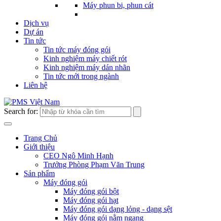
Máy phun bi, phun cát
Dịch vụ
Dự án
Tin tức
Tin tức máy đóng gói
Kinh nghiệm máy chiết rót
Kinh nghiệm máy dán nhãn
Tin tức mới trong ngành
Liên hệ
Search for:
Trang Chủ
Giới thiệu
CEO Ngô Minh Hạnh
Trưởng Phòng Phạm Văn Trung
Sản phẩm
Máy đóng gói
Máy đóng gói bột
Máy đóng gói hạt
Máy đóng gói dạng lỏng - dạng sệt
Máy đóng gói nằm ngang