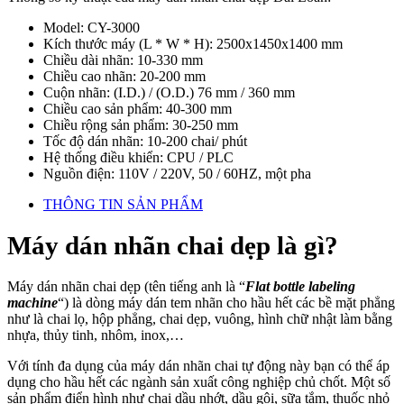
Model: CY-3000
Kích thước máy (L * W * H): 2500x1450x1400 mm
Chiều dài nhãn: 10-330 mm
Chiều cao nhãn: 20-200 mm
Cuộn nhãn: (I.D.) / (O.D.) 76 mm / 360 mm
Chiều cao sản phẩm: 40-300 mm
Chiều rộng sản phẩm: 30-250 mm
Tốc độ dán nhãn: 10-200 chai/ phút
Hệ thống điều khiển: CPU / PLC
Nguồn điện: 110V / 220V, 50 / 60HZ, một pha
THÔNG TIN SẢN PHẨM
Máy dán nhãn chai dẹp là gì?
Máy dán nhãn chai dẹp (tên tiếng anh là “
F
lat bottle labeling
machine
“) là dòng máy dán tem nhãn cho hầu hết các bề mặt phẳng
như là chai lọ, hộp phẳng, chai dẹp, vuông, hình chữ nhật làm bằng
nhựa, thủy tinh, nhôm, inox,…
Với tính đa dụng của máy dán nhãn chai tự động này bạn có thể áp
dụng cho hầu hết các ngành sản xuất công nghiệp chủ chốt. Một số
sản phẩm điển hình như chai dầu nhớt, dầu gội, sữa tắm, thuốc nhỏ