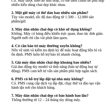
Có. Máy được thiết kế linh hoạt, có thể điều chỉnh để phù hợp
nhiều kiểu dáng chai dẹp khác nhau.
2. Một giờ máy có thể dán bao nhiêu sản phẩm?
Tùy vào model, tốc độ dao động từ 1.500 – 12.000 sản
phẩm/giờ.
3. Máy dán nhãn chai dẹp có khó sử dụng không?
Không. Máy có bảng điều khiển trực quan, thao tác đơn giản.
Người mới chỉ cần vài phút làm quen.
4. Có cần bảo trì máy thường xuyên không?
Nên vệ sinh và kiểm tra định kỳ để máy hoạt động bền bỉ và
ổn định. PMS luôn hỗ trợ bảo trì nhanh chóng.
5. Giá máy dán nhãn chai dẹp khoảng bao nhiêu?
Giá dao động tùy model và tính năng (bán tự động hay tự
động). PMS cam kết tư vấn sản phẩm phù hợp ngân sách.
6. PMS có hỗ trợ lắp đặt tại nhà máy không?
Có. PMS cung cấp dịch vụ lắp đặt, chạy thử và đào tạo vận
hành tận nơi cho khách hàng.
7. Máy dán nhãn chai dẹp có bảo hành bao lâu?
Thông thường từ 12 – 24 tháng tùy dòng máy.