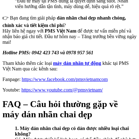
“Đầu tư máy tại PMS đúng là quyết định sáng suốt. Nhân
viên hướng dẫn tận tình, máy dùng dễ, hiệu quả rõ rệt.”
👉 Bạn đang tìm giải pháp
dán nhãn chai dẹp nhanh chóng,
chính xác và tiết kiệm chi phí
?
Hãy liên hệ ngay với
PMS Việt Nam
để được tư vấn miễn phí và
nhận báo giá chi tiết. Đầu tư hôm nay – Tăng trưởng bền vững ngày
mai!
Hotline PMS: 0942 423 743 và 0978 957 561
Tham khảo thêm các loại
máy dán nhãn tự động
khác tại PMS
Việt Nam qua các kênh sau:
Fanpage:
https://www.facebook.com/pmsvietnamcom
Youtube:
https://www.youtube.com/@pmsvietnam/
FAQ – Câu hỏi thường gặp về
máy dán nhãn chai dẹp
1. Máy dán nhãn chai dẹp có dán được nhiều loại chai
không?