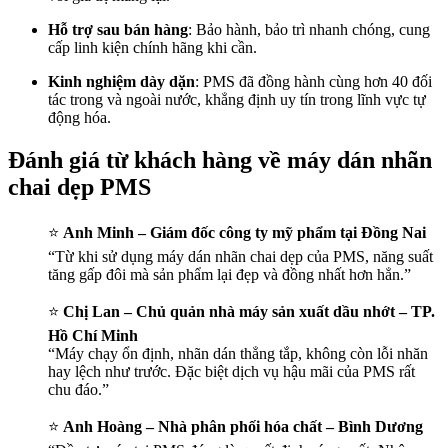
Hỗ trợ sau bán hàng
: Bảo hành, bảo trì nhanh chóng, cung
cấp linh kiện chính hãng khi cần.
Kinh nghiệm dày dặn
: PMS đã đồng hành cùng hơn 40 đối
tác trong và ngoài nước, khẳng định uy tín trong lĩnh vực tự
động hóa.
Đánh giá từ khách hàng về máy dán nhãn
chai dẹp PMS
⭐
Anh Minh – Giám đốc công ty mỹ phẩm tại Đồng Nai
“Từ khi sử dụng máy dán nhãn chai dẹp của PMS, năng suất
tăng gấp đôi mà sản phẩm lại đẹp và đồng nhất hơn hẳn.”
⭐
Chị Lan – Chủ quản nhà máy sản xuất dầu nhớt – TP.
Hồ Chí Minh
“Máy chạy ổn định, nhãn dán thẳng tắp, không còn lỗi nhăn
hay lệch như trước. Đặc biệt dịch vụ hậu mãi của PMS rất
chu đáo.”
⭐
Anh Hoàng – Nhà phân phối hóa chất – Bình Dương