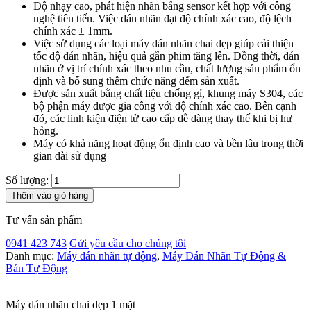
Độ nhạy cao, phát hiện nhãn bằng sensor kết hợp với công
nghệ tiên tiến. Việc dán nhãn đạt độ chính xác cao, độ lệch
chính xác ± 1mm.
Việc sử dụng các loại máy dán nhãn chai dẹp giúp cải thiện
tốc độ dán nhãn, hiệu quả gắn phim tăng lên. Đồng thời, dán
nhãn ở vị trí chính xác theo nhu cầu, chất lượng sản phẩm ổn
định và bổ sung thêm chức năng đếm sản xuất.
Được sản xuất bằng chất liệu chống gỉ, khung máy S304, các
bộ phận máy được gia công với độ chính xác cao. Bên cạnh
đó, các linh kiện điện tử cao cấp dễ dàng thay thế khi bị hư
hỏng.
Máy có khả năng hoạt động ổn định cao và bền lâu trong thời
gian dài sử dụng
Số lượng:
Thêm vào giỏ hàng
Tư vấn sản phẩm
0941 423 743
Gửi yêu cầu cho chúng tôi
Danh mục:
Máy dán nhãn tự động
,
Máy Dán Nhãn Tự Động &
Bán Tự Động
Máy dán nhãn chai dẹp 1 mặt