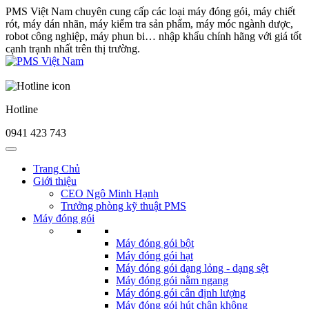
PMS Việt Nam chuyên cung cấp các loại máy đóng gói, máy chiết
rót, máy dán nhãn, máy kiểm tra sản phẩm, máy móc ngành dược,
robot công nghiệp, máy phun bi… nhập khẩu chính hãng với giá tốt
cạnh trạnh nhất trên thị trường.
Hotline
0941 423 743
Trang Chủ
Giới thiệu
CEO Ngô Minh Hạnh
Trưởng phòng kỹ thuật PMS
Máy đóng gói
Máy đóng gói bột
Máy đóng gói hạt
Máy đóng gói dạng lỏng - dạng sệt
Máy đóng gói nằm ngang
Máy đóng gói cân định lượng
Máy đóng gói hút chân không