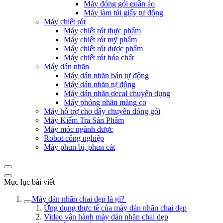
Máy đóng gói quần áo
Máy làm túi giấy tự động
Máy chiết rót
Máy chiết rót thực phẩm
Máy chiết rót mỹ phẩm
Máy chiết rót dược phẩm
Máy chiết rót hóa chất
Máy dán nhãn
Máy dán nhãn bán tự động
Máy dán nhãn tự động
Máy dán nhãn decal chuyên dụng
Máy phóng nhãn màng co
Máy hỗ trợ cho dây chuyền đóng gói
Máy Kiểm Tra Sản Phẩm
Máy móc ngành dược
Robot công nghiệp
Máy phun bi, phun cát
Mục lục bài viết
Máy dán nhãn chai dẹp là gì?
Ứng dụng thực tế của máy dán nhãn chai dẹp
Video vận hành máy dán nhãn chai dẹp