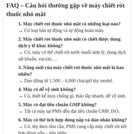
FAQ – Câu hỏi thường gặp về máy chiết rót
thuốc nhỏ mắt
1. Máy chiết rót thuốc nhỏ mắt có những loại nào?
→ Có loại bán tự động và tự động hoàn toàn.
2. Máy chiết rót thuốc nhỏ mắt có chiết được dung
dịch y tế khác không?
→ Có, máy có thể chiết rót nước muối sinh lý, dung dịch
sát khuẩn, vacxin,…
3. Năng suất của máy chiết rót thuốc nhỏ mắt là bao
nhiêu?
→ Dao động từ 1.500 – 6.000 chai/giờ tùy model.
4. Máy có dễ vệ sinh không?
→ Có, thiết kế inox chống gỉ, tháo lắp nhanh, dễ vệ sinh.
5. Máy có đạt tiêu chuẩn GMP không?
→ Tất cả máy tại PMS đều đạt tiêu chuẩn GMP, ISO.
6. Máy có thể tích hợp đóng nắp và dán nhãn không?
→ Có, tùy theo nhu cầu, PMS cung cấp máy chiết rót kết
hợp đóng nắp – dán nhãn.