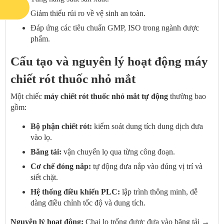
Giảm thiểu rủi ro về vệ sinh an toàn.
Đáp ứng các tiêu chuẩn GMP, ISO trong ngành dược
phẩm.
Cấu tạo và nguyên lý hoạt động máy
chiết rót thuốc nhỏ mắt
Một chiếc
máy chiết rót thuốc nhỏ mắt tự động
thường bao
gồm:
Bộ phận chiết rót:
kiểm soát dung tích dung dịch đưa
vào lọ.
Băng tải:
vận chuyển lọ qua từng công đoạn.
Cơ chế đóng nắp:
tự động đưa nắp vào đúng vị trí và
siết chặt.
Hệ thống điều khiển PLC:
lập trình thông minh, dễ
dàng điều chỉnh tốc độ và dung tích.
Nguyên lý hoạt động:
Chai lọ trống được đưa vào băng tải →