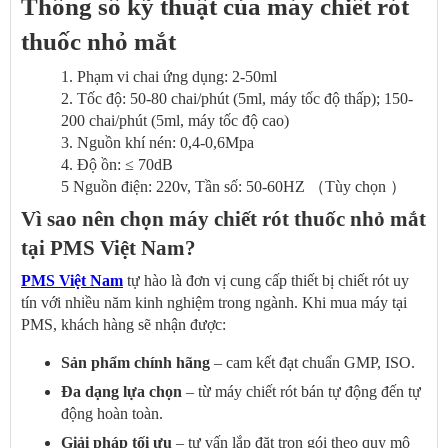
Thông số kỹ thuật của máy chiết rót
thuốc nhỏ mắt
1. Phạm vi chai ứng dụng: 2-50ml
2. Tốc độ: 50-80 chai/phút (5ml, máy tốc độ thấp); 150-
200 chai/phút (5ml, máy tốc độ cao)
3. Nguồn khí nén: 0,4-0,6Mpa
4. Độ ồn: ≤ 70dB
5 Nguồn điện: 220v, Tần số: 50-60HZ （Tùy chọn ）
Vì sao nên chọn máy chiết rót thuốc nhỏ mắt
tại PMS Việt Nam?
PMS Việt Nam
tự hào là đơn vị cung cấp thiết bị chiết rót uy
tín với nhiều năm kinh nghiệm trong ngành. Khi mua máy tại
PMS, khách hàng sẽ nhận được:
Sản phẩm chính hãng
– cam kết đạt chuẩn GMP, ISO.
Đa dạng lựa chọn
– từ máy chiết rót bán tự động đến tự
động hoàn toàn.
Giải pháp tối ưu
– tư vấn lắp đặt trọn gói theo quy mô