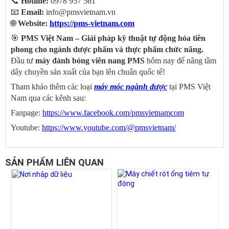
📞
Hotline:
0978 957 561
📧
Email:
info@pmsvietnam.vn
🌐
Website:
https://pms-vietnam.com
🎯
PMS Việt Nam – Giải pháp kỹ thuật tự động hóa tiên
phong cho ngành dược phẩm và thực phẩm chức năng.
Đầu tư
máy đánh bóng viên nang PMS
hôm nay để nâng tầm
dây chuyền sản xuất của bạn lên chuẩn quốc tế!
Tham khảo thêm các loại
máy móc ngành dược
tại PMS Việt
Nam qua các kênh sau:
Fanpage:
https://www.facebook.com/pmsvietnamcom
Youtube:
https://www.youtube.com/@pmsvietnam/
SẢN PHẨM LIÊN QUAN