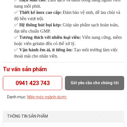
nang mỗi phút.
✅
Thiết kế inox cao cấp:
Đảm bảo vệ sinh, dễ lau chùi và
độ bền vượt trội.
✅
Hệ thống hút bụi kép:
Giúp sản phẩm sạch hoàn toàn,
đạt tiêu chuẩn GMP.
✅
Tương thích với nhiều loại viên:
Viên nang cứng, mềm
hoặc viên gelatin đều có thể xử lý.
✅
Vận hành êm ái, ít tiếng ồn:
Tạo môi trường làm việc
thoải mái cho nhân viên.
Tư vấn sản phẩm
0941 423 743
Gửi yêu cầu cho chúng tôi
Danh mục:
Máy móc ngành dược
THÔNG TIN SẢN PHẨM