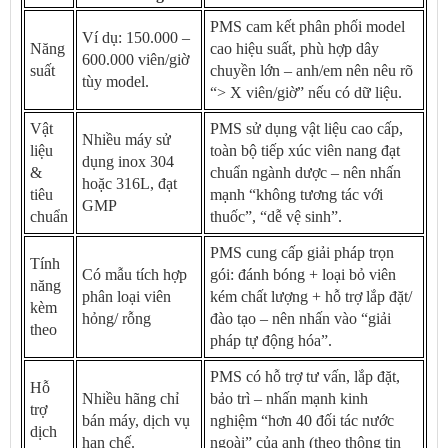
PMS cam kết phân phối model
Ví dụ: 150.000 –
Năng
cao hiệu suất, phù hợp dây
600.000 viên/giờ
suất
chuyền lớn – anh/em nên nêu rõ
tùy model.
“> X viên/giờ” nếu có dữ liệu.
Vật
PMS sử dụng vật liệu cao cấp,
Nhiều máy sử
liệu
toàn bộ tiếp xúc viên nang đạt
dụng inox 304
&
chuẩn ngành dược – nên nhấn
hoặc 316L, đạt
tiêu
mạnh “không tương tác với
GMP
chuẩn
thuốc”, “dễ vệ sinh”.
PMS cung cấp giải pháp trọn
Tính
Có mẫu tích hợp
gói: đánh bóng + loại bỏ viên
năng
phân loại viên
kém chất lượng + hỗ trợ lắp đặt/
kèm
hỏng/ rỗng
đào tạo – nên nhấn vào “giải
theo
pháp tự động hóa”.
PMS có hỗ trợ tư vấn, lắp đặt,
Hỗ
Nhiều hãng chỉ
bảo trì – nhấn mạnh kinh
trợ
bán máy, dịch vụ
nghiệm “hơn 40 đối tác nước
dịch
hạn chế.
ngoài” của anh (theo thông tin