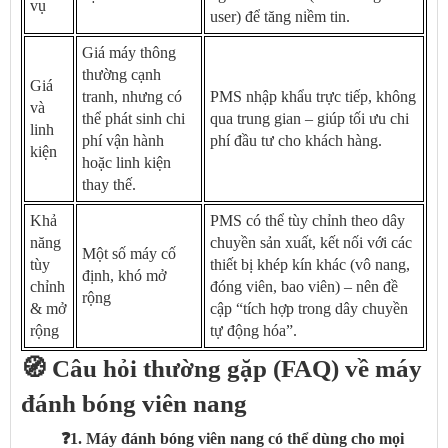
vụ
user) để tăng niềm tin.
Giá máy thông
thường cạnh
Giá
tranh, nhưng có
PMS nhập khẩu trực tiếp, không
và
thể phát sinh chi
qua trung gian – giúp tối ưu chi
linh
phí vận hành
phí đầu tư cho khách hàng.
kiện
hoặc linh kiện
thay thế.
Khả
PMS có thể tùy chỉnh theo dây
năng
chuyền sản xuất, kết nối với các
Một số máy cố
tùy
thiết bị khép kín khác (vô nang,
định, khó mở
chỉnh
đóng viên, bao viên) – nên đề
rộng
& mở
cập “tích hợp trong dây chuyền
rộng
tự động hóa”.
🧭 Câu hỏi thường gặp (FAQ) về máy
đánh bóng viên nang
❓1. Máy đánh bóng viên nang có thể dùng cho mọi