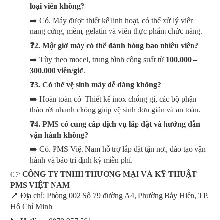
loại viên không?
➡️ Có. Máy được thiết kế linh hoạt, có thể xử lý viên
nang cứng, mềm, gelatin và viên thực phẩm chức năng.
❓2. Một giờ máy có thể đánh bóng bao nhiêu viên?
➡️ Tùy theo model, trung bình công suất từ
100.000 –
300.000 viên/giờ
.
❓3. Có thể vệ sinh máy dễ dàng không?
➡️ Hoàn toàn có. Thiết kế inox chống gỉ, các bộ phận
tháo rời nhanh chóng giúp vệ sinh đơn giản và an toàn.
❓4. PMS có cung cấp dịch vụ lắp đặt và hướng dẫn
vận hành không?
➡️ Có. PMS Việt Nam hỗ trợ lắp đặt tận nơi, đào tạo vận
hành và bảo trì định kỳ miễn phí.
👉
CÔNG TY TNHH THƯƠNG MẠI VÀ KỸ THUẬT
PMS VIỆT NAM
📍 Địa chỉ: Phòng 002 Số 79 đường A4, Phường Bảy Hiền, TP.
Hồ Chí Minh