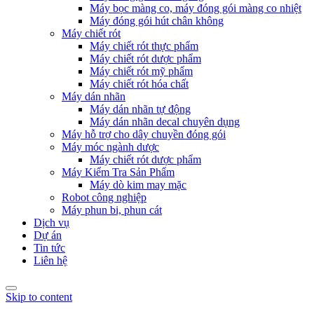
Máy bọc màng co, máy đóng gói màng co nhiệt
Máy đóng gói hút chân không
Máy chiết rót
Máy chiết rót thực phẩm
Máy chiết rót dược phẩm
Máy chiết rót mỹ phẩm
Máy chiết rót hóa chất
Máy dán nhãn
Máy dán nhãn tự động
Máy dán nhãn decal chuyên dụng
Máy hỗ trợ cho dây chuyền đóng gói
Máy móc ngành dược
Máy chiết rót dược phẩm
Máy Kiểm Tra Sản Phẩm
Máy dò kim may mặc
Robot công nghiệp
Máy phun bi, phun cát
Dịch vụ
Dự án
Tin tức
Liên hệ
Skip to content