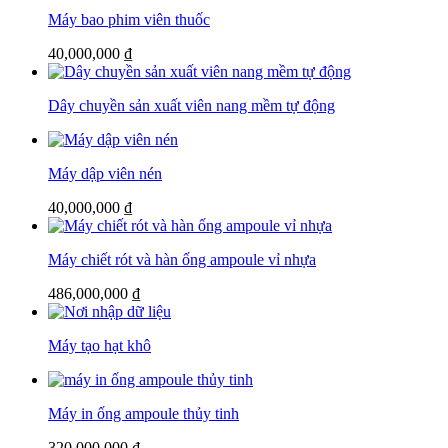
Máy bao phim viên thuốc
40,000,000
₫
Dây chuyền sản xuất viên nang mềm tự động
Máy dập viên nén
40,000,000
₫
Máy chiết rót và hàn ống ampoule vỉ nhựa
486,000,000
₫
Máy tạo hạt khô
Máy in ống ampoule thủy tinh
320,000,000
₫