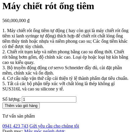
Máy chiết rót ống tiêm
560,000,000
₫
1. Máy chiết rót ống tiêm tự động ( hay còn gọi là máy chiết rót ống
tiêm xi lanh syringe tự động) thích hợp để chiết rót chất lỏng ống
tiêm thủy tinh hoặc nhựa và niêm phong cao su; Các ống tiêm khác
có thể được tùy chỉnh.
2. Chiết rót trạm kép và niêm phong bằng cao su đồng thời. Chiết
rót bằng bơm gốm, độ chính xác cao. Loại ép hoặc loại bịt kín bằng
cao su kiểu quay.
3. Bộ truyền động động cơ servo Schneider đầy đủ, cài đặt phần
mềm, chính xác và ổn định.
4. Cơ cấu nắp vặn thứ cấp cải thiện tỷ lệ thành phẩm đạt tiêu chuẩn.
5. Tất cả các bộ phận tiếp xúc với chất lỏng là thép không gỉ
SUS316L và cao su silicone y tế.
Số lượng:
Thêm vào giỏ hàng
Tư vấn sản phẩm
0941 423 743
Gửi yêu cầu cho chúng tôi
Danh mục:
Máy móc ngành dược