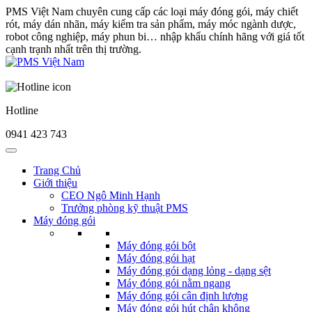
PMS Việt Nam chuyên cung cấp các loại máy đóng gói, máy chiết
rót, máy dán nhãn, máy kiểm tra sản phẩm, máy móc ngành dược,
robot công nghiệp, máy phun bi… nhập khẩu chính hãng với giá tốt
cạnh trạnh nhất trên thị trường.
Hotline
0941 423 743
Trang Chủ
Giới thiệu
CEO Ngô Minh Hạnh
Trưởng phòng kỹ thuật PMS
Máy đóng gói
Máy đóng gói bột
Máy đóng gói hạt
Máy đóng gói dạng lỏng - dạng sệt
Máy đóng gói nằm ngang
Máy đóng gói cân định lượng
Máy đóng gói hút chân không