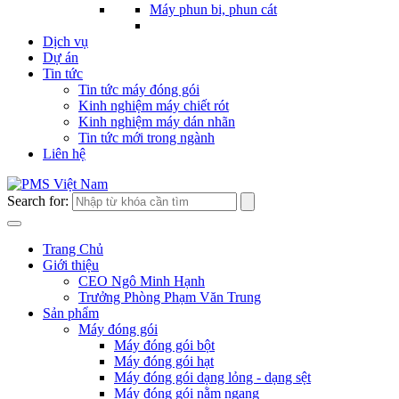
Máy phun bi, phun cát
Dịch vụ
Dự án
Tin tức
Tin tức máy đóng gói
Kinh nghiệm máy chiết rót
Kinh nghiệm máy dán nhãn
Tin tức mới trong ngành
Liên hệ
Search for:
Trang Chủ
Giới thiệu
CEO Ngô Minh Hạnh
Trưởng Phòng Phạm Văn Trung
Sản phẩm
Máy đóng gói
Máy đóng gói bột
Máy đóng gói hạt
Máy đóng gói dạng lỏng - dạng sệt
Máy đóng gói nằm ngang