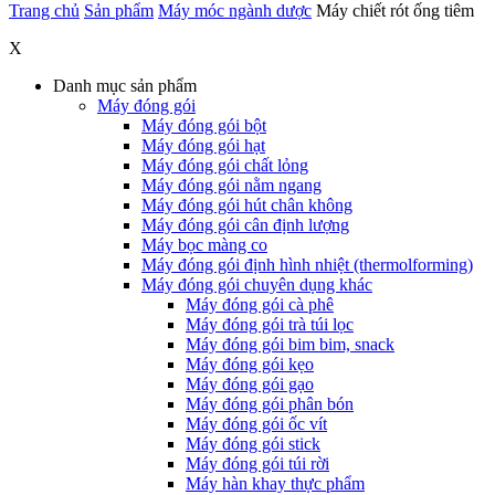
Trang chủ
Sản phẩm
Máy móc ngành dược
Máy chiết rót ống tiêm
X
Danh mục sản phẩm
Máy đóng gói
Máy đóng gói bột
Máy đóng gói hạt
Máy đóng gói chất lỏng
Máy đóng gói nằm ngang
Máy đóng gói hút chân không
Máy đóng gói cân định lượng
Máy bọc màng co
Máy đóng gói định hình nhiệt (thermolforming)
Máy đóng gói chuyên dụng khác
Máy đóng gói cà phê
Máy đóng gói trà túi lọc
Máy đóng gói bim bim, snack
Máy đóng gói kẹo
Máy đóng gói gạo
Máy đóng gói phân bón
Máy đóng gói ốc vít
Máy đóng gói stick
Máy đóng gói túi rời
Máy hàn khay thực phẩm