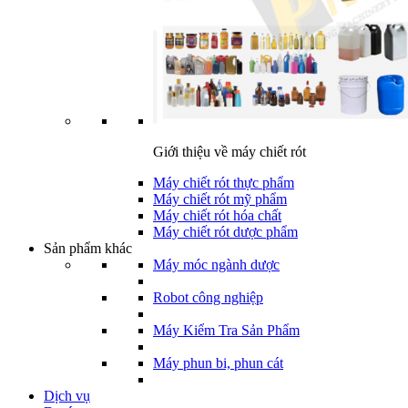
Giới thiệu về máy chiết rót
Máy chiết rót thực phẩm
Máy chiết rót mỹ phẩm
Máy chiết rót hóa chất
Máy chiết rót dược phẩm
Sản phẩm khác
Máy móc ngành dược
Robot công nghiệp
Máy Kiểm Tra Sản Phẩm
Máy phun bi, phun cát
Dịch vụ