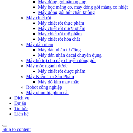
Máy đóng gói nằm ngang
Máy bọc màng co, máy đóng gói màng co nhiệt
Máy đóng gói hút chân không
Máy chiết rót
Máy chiết rót thực phẩm
Máy chiết rót dược phẩm
Máy chiết rót mỹ phẩm
Máy chiết rót hóa chất
Máy dán nhãn
Máy dán nhãn tự động
Máy dán nhãn decal chuyên dụng
Máy hỗ trợ cho dây chuyền đóng gói
Máy móc ngành dược
Máy chiết rót dược phẩm
Máy Kiểm Tra Sản Phẩm
Máy dò kim may mặc
Robot công nghiệp
Máy phun bi, phun cát
Dịch vụ
Dự án
Tin tức
Liên hệ
Skip to content