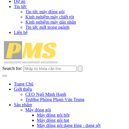
Dự án
Tin tức
Tin tức máy đóng gói
Kinh nghiệm máy chiết rót
Kinh nghiệm máy dán nhãn
Tin tức mới trong ngành
Liên hệ
Search for:
Trang Chủ
Giới thiệu
CEO Ngô Minh Hạnh
Trưởng Phòng Phạm Văn Trung
Sản phẩm
Máy đóng gói
Máy đóng gói bột
Máy đóng gói hạt
Máy đóng gói dạng lỏng - dạng sệt