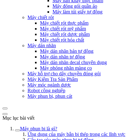
Máy hàn khay thực phẩm
Máy đóng gói quần áo
Máy làm túi giấy tự động
Máy chiết rót
Máy chiết rót thực phẩm
Máy chiết rót mỹ phẩm
Máy chiết rót dược phẩm
Máy chiết rót hóa chất
Máy dán nhãn
Máy dán nhãn bán tự động
Máy dán nhãn tự động
Máy dán nhãn decal chuyên dụng
Máy phóng nhãn màng co
Máy hỗ trợ cho dây chuyền đóng gói
Máy Kiểm Tra Sản Phẩm
Máy móc ngành dược
Robot công nghiệp
Máy phun bi, phun cát
Mục lục bài viết
Máy phun bi là gì?
Ứng dụng của máy bắn bi thép trong các lĩnh vực
Cấu tạo của máy phun bi tự động