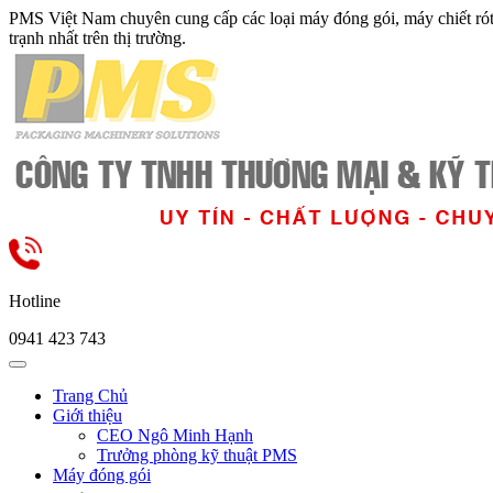
PMS Việt Nam chuyên cung cấp các loại máy đóng gói, máy chiết ró
trạnh nhất trên thị trường.
Hotline
0941 423 743
Trang Chủ
Giới thiệu
CEO Ngô Minh Hạnh
Trưởng phòng kỹ thuật PMS
Máy đóng gói