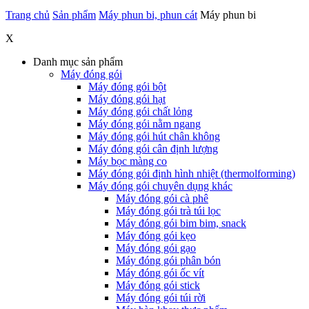
Trang chủ
Sản phẩm
Máy phun bi, phun cát
Máy phun bi
X
Danh mục sản phẩm
Máy đóng gói
Máy đóng gói bột
Máy đóng gói hạt
Máy đóng gói chất lỏng
Máy đóng gói nằm ngang
Máy đóng gói hút chân không
Máy đóng gói cân định lượng
Máy bọc màng co
Máy đóng gói định hình nhiệt (thermolforming)
Máy đóng gói chuyên dụng khác
Máy đóng gói cà phê
Máy đóng gói trà túi lọc
Máy đóng gói bim bim, snack
Máy đóng gói kẹo
Máy đóng gói gạo
Máy đóng gói phân bón
Máy đóng gói ốc vít
Máy đóng gói stick
Máy đóng gói túi rời