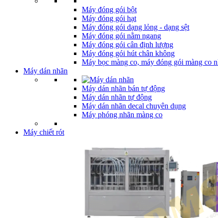
Máy đóng gói bột
Máy đóng gói hạt
Máy đóng gói dạng lỏng - dạng sệt
Máy đóng gói nằm ngang
Máy đóng gói cân định lượng
Máy đóng gói hút chân không
Máy bọc màng co, máy đóng gói màng co n
Máy dán nhãn
Máy dán nhãn bán tự động
Máy dán nhãn tự động
Máy dán nhãn decal chuyên dụng
Máy phóng nhãn màng co
Máy chiết rót