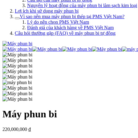
Nguyên lý hoạt động của máy phun bi làm sạch kim loại
Lợi ích khi sử dụng máy phun bi
Vì sao nên mua máy phun bi thép tại PMS Việt Nam?
Lý do nên chọn PMS Việt Nam
Đánh giá của khách hàng về PMS Việt Nam
Câu hỏi thường gặp (FAQ) về máy phun bi tự động
Máy phun bi
220,000,000
₫